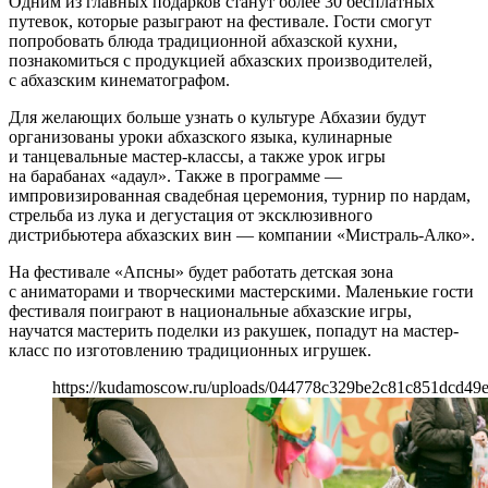
Одним из главных подарков станут более 30 бесплатных
путевок, которые разыграют на фестивале. Гости смогут
попробовать блюда традиционной абхазской кухни,
познакомиться с продукцией абхазских производителей,
с абхазским кинематографом.
Для желающих больше узнать о культуре Абхазии будут
организованы уроки абхазского языка, кулинарные
и танцевальные мастер-классы, а также урок игры
на барабанах «адаул». Также в программе —
импровизированная свадебная церемония, турнир по нардам,
стрельба из лука и дегустация от эксклюзивного
дистрибьютера абхазских вин — компании «Мистраль-Алко».
На фестивале «Апсны» будет работать детская зона
с аниматорами и творческими мастерскими. Маленькие гости
фестиваля поиграют в национальные абхазские игры,
научатся мастерить поделки из ракушек, попадут на мастер-
класс по изготовлению традиционных игрушек.
https://kudamoscow.ru/uploads/044778c329be2c81c851dcd49e