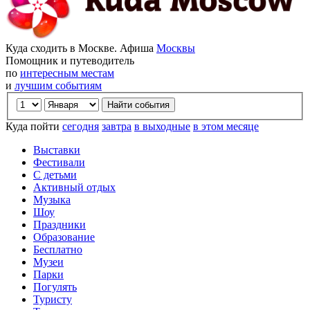
Куда сходить в Москве. Афиша
Москвы
Помощник и путеводитель
по
интересным местам
и
лучшим событиям
Куда пойти
сегодня
завтра
в выходные
в этом месяце
Выставки
Фестивали
С детьми
Активный отдых
Музыка
Шоу
Праздники
Образование
Бесплатно
Музеи
Парки
Погулять
Туристу