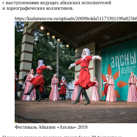
с выступлениями ведущих абхазских исполнителей
и хореографических коллективов.
https://kudamoscow.ru/uploads/20699e4da51173391199a825b8
Фестиваль Абхазии «Апсны» 2019