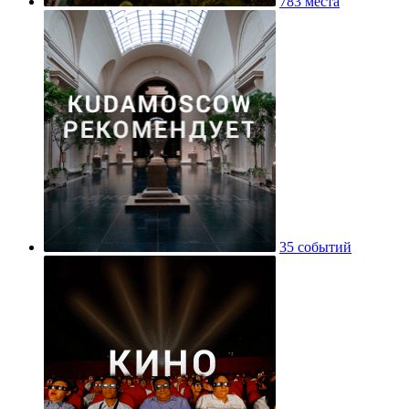
783 места
35 событий