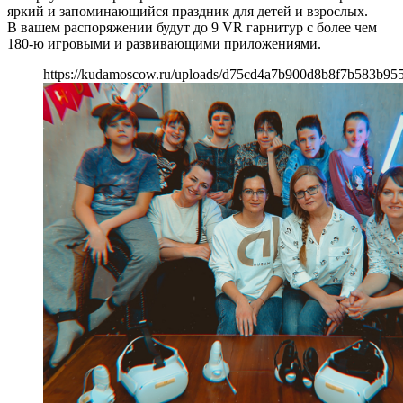
яркий и запоминающийся праздник для детей и взрослых.
В вашем распоряжении будут до 9 VR гарнитур с более чем
180-ю игровыми и развивающими приложениями.
https://kudamoscow.ru/uploads/d75cd4a7b900d8b8f7b583b955