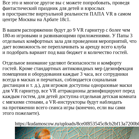
Все это и многое другое вы с можете попробовать, проведя
фантастический праздник для детей и взрослых
в пространстве виртуальной реальности ПАПА VR в самом
центре Москвы на Арбате 18с1.
В вашем распоряжении будут до 9 VR гарнитур с более чем
180-ю игровыми и развивающими приложениями. У Папы 3
отдельных комфортных зала для проведения мероприятий, что
дает возможность не переплачивать за аренду всего клуба
и подобрать вариант под ваш бюджет и количество гостей.
Отдельное внимание уделяют безопасности и комфорту
гостей. Кроме стандартных антиковидных мер (дезинфекция
помещения и оборудования каждые 3 часа, все сотрудники
всегда в масках и перчатках, соблюдается социальная
дистанция и т. д.), для игроков доступны одноразовые маски
для VR гарнитур, все VR аттракционы дезинфицируют перед
каждым гостем, для детей доступна отдельная детская комната
с мягкими стенами, а VR-инструкторы будут наблюдать
на протяжении всего сеанса игры (конечно, если вы сами
этого пожелаете).
https://kudamoscow.ru/uploads/8ce0f853545c8cb2bf13a7200b