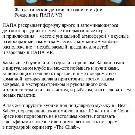
Фантастические детские праздники и Дни
Рождения в ПАПА VR
ПАПА раскрывает формулу яркого и запоминающегося
детского праздника: веселые интерактивные игры
и приключения + место с уникальной атмосферой + вкусные
разнообразные лакомства + веселая компания + удобное
расположение = незабываемый праздник для детей
и взрослых в ПАПА VR!
Банальные боулинги и лазертаги в прошлом! За один сеанс
в виртуальном клубе вы можете побывать и лучниками,
защищающими башню от врагов, и шеф-поваром с его
командой, которая должна приготовить гостям заказы
вовремя, и мастером стрельбы и рукопашного боя,
и теннисистом или гольфистом, и рыбаком, и исследователем
новых галактик.
А так же, порубить кубики под популярную музыку в «Beat
Saber», пораскрашивать анимированные 3D картины в Color
Space или порисовать на настоящем холсте, поплавать
с дельфинами в океане или попутешествовать по горам
в популярной серии игр «The Climb».