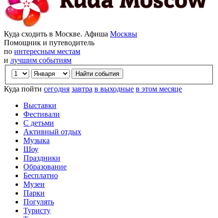
Куда сходить в Москве. Афиша
Москвы
Помощник и путеводитель
по
интересным местам
и
лучшим событиям
Куда пойти
сегодня
завтра
в выходные
в этом месяце
Выставки
Фестивали
С детьми
Активный отдых
Музыка
Шоу
Праздники
Образование
Бесплатно
Музеи
Парки
Погулять
Туристу