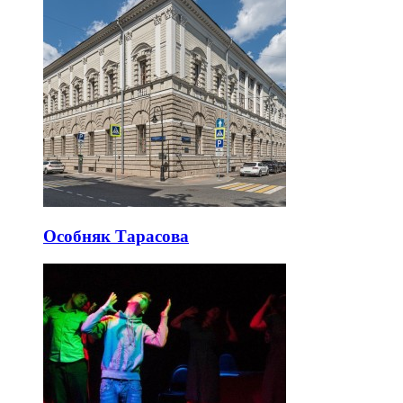
Особняк Тарасова