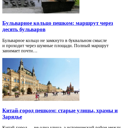
Бульварное кольцо пешком: маршрут через
десять бульваров
Бульварное кольцо не замкнуто в буквальном смысле
и проходит через шумные площади. Полный маршрут
занимает почти…
Китай-город пешком: старые улицы, храмы и
Зарядье
Китай-город — не одна улица, а исторический район между