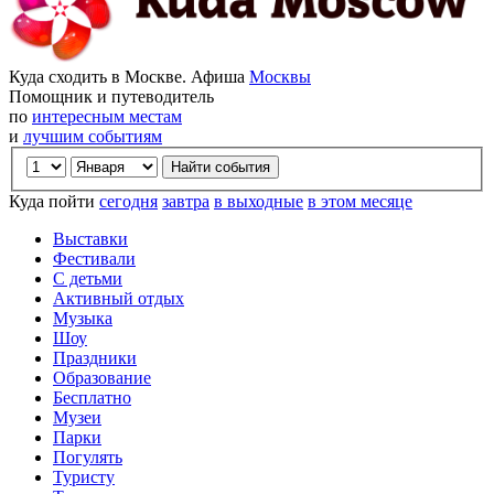
Куда сходить в Москве. Афиша
Москвы
Помощник и путеводитель
по
интересным местам
и
лучшим событиям
Куда пойти
сегодня
завтра
в выходные
в этом месяце
Выставки
Фестивали
С детьми
Активный отдых
Музыка
Шоу
Праздники
Образование
Бесплатно
Музеи
Парки
Погулять
Туристу