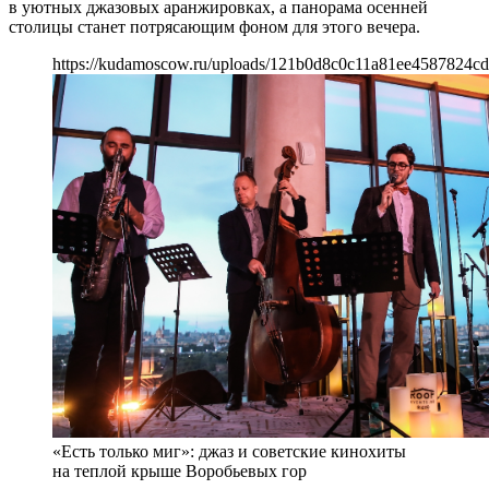
в уютных джазовых аранжировках, а панорама осенней
столицы станет потрясающим фоном для этого вечера.
https://kudamoscow.ru/uploads/121b0d8c0c11a81ee4587824cd
«Есть только миг»: джаз и советские кинохиты
на теплой крыше Воробьевых гор