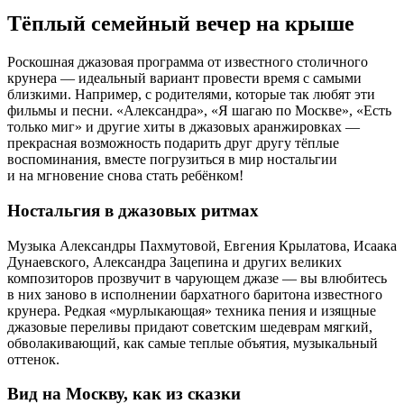
Тёплый семейный вечер на крыше
Роскошная джазовая программа от известного столичного
крунера — идеальный вариант провести время с самыми
близкими. Например, с родителями, которые так любят эти
фильмы и песни. «Александра», «Я шагаю по Москве», «Есть
только миг» и другие хиты в джазовых аранжировках —
прекрасная возможность подарить друг другу тёплые
воспоминания, вместе погрузиться в мир ностальгии
и на мгновение снова стать ребёнком!
Ностальгия в джазовых ритмах
Музыка Александры Пахмутовой, Евгения Крылатова, Исаака
Дунаевского, Александра Зацепина и других великих
композиторов прозвучит в чарующем джазе — вы влюбитесь
в них заново в исполнении бархатного баритона известного
крунера. Редкая «мурлыкающая» техника пения и изящные
джазовые переливы придают советским шедеврам мягкий,
обволакивающий, как самые теплые объятия, музыкальный
оттенок.
Вид на Москву, как из сказки