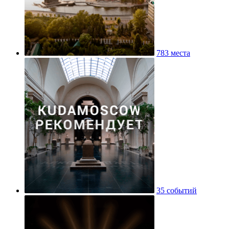
783 места
35 событий