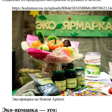
https://kudamoscow.ru/uploads/8064e581658868cd805962124
Эко-ярмарка на Новом Арбате
Эко-ярмарка — это: