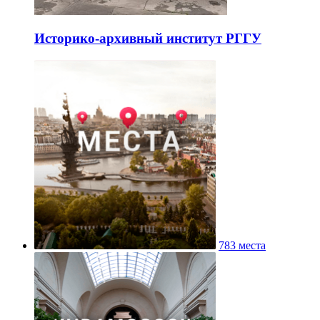
Историко-архивный институт РГГУ
783 места