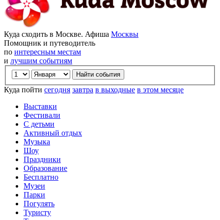
Куда сходить в Москве. Афиша
Москвы
Помощник и путеводитель
по
интересным местам
и
лучшим событиям
Куда пойти
сегодня
завтра
в выходные
в этом месяце
Выставки
Фестивали
С детьми
Активный отдых
Музыка
Шоу
Праздники
Образование
Бесплатно
Музеи
Парки
Погулять
Туристу