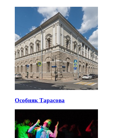
Особняк Тарасова