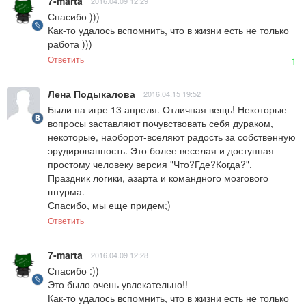
7-marta
2016.04.09 12:29
Спасибо ))) 

Как-то удалось вспомнить, что в жизни есть не только 
работа )))
Ответить
1
Лена Подыкалова
2016.04.15 19:52
Были на игре 13 апреля. Отличная вещь! Некоторые 
вопросы заставляют почувствовать себя дураком, 
некоторые, наоборот-вселяют радость за собственную 
эрудированность. Это более веселая и доступная 
простому человеку версия "Что?Где?Когда?".

Праздник логики, азарта и командного мозгового 
штурма.

Спасибо, мы еще придем;)
Ответить
7-marta
2016.04.09 12:28
Спасибо :)) 

Это было очень увлекательно!! 

Как-то удалось вспомнить, что в жизни есть не только 