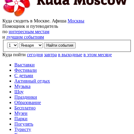
Куда сходить в Москве. Афиша
Москвы
Помощник и путеводитель
по
интересным местам
и
лучшим событиям
Куда пойти
сегодня
завтра
в выходные
в этом месяце
Выставки
Фестивали
С детьми
Активный отдых
Музыка
Шоу
Праздники
Образование
Бесплатно
Музеи
Парки
Погулять
Туристу