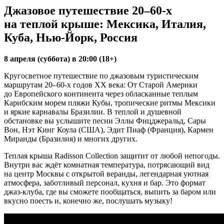
Джазовое путешествие 20–60-х
на теплой крыше: Мексика, Италия,
Куба, Нью-Йорк, Россия
8 апреля (суббота) в 20:00 (18+)
Кругосветное путешествие по джазовым туристическим
маршрутам 20–60-х годов XX века: От Старой Америки
до Европейского континента через обласканные теплым
Карибским морем пляжи Кубы, тропические ритмы Мексики
и яркие карнавалы Бразилии. В теплой и душевной
обстановке вы услышите песни Эллы Фицджеральд, Сары
Вон, Нэт Кинг Коула (США), Эдит Пиаф (Франция), Кармен
Миранды (Бразилия) и многих других.
Теплая крыша Radisson Collection защитит от любой непогоды.
Внутри вас ждёт комнатная температура, потрясающий вид
на центр Москвы с открытой веранды, легендарная уютная
атмосфера, заботливый персонал, кухня и бар. Это формат
джаз-клуба, где вы сможете пообщаться, выпить за баром или
вкусно поесть и, конечно же, послушать музыку!