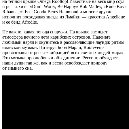
на теплой крыше Omega Rooftop! Известные на весь мир соул
и регги-хиты «Don’t Worry, Be Happy» Bob Marley, «Rude Boy»
Rihanna, «I Feel Good» Beres Hammond и многие другие
исполнит восходящая звезда из Ямайки — красотка Angelique
и ее бэнд Afrodite.
Не важно, какая погода снаружи. На крыше вас ждет
атмосфера вечного лета карибских островов. Наденьте
любимый наряд и окунитесь в расслабляющие лаундж-ритмы
ямайской музыки. Цитируя Боба Марли, Roofevents
провозглашают регги «вибрацией всех светлых людей мира».
Это музыка про любовь и объединение. Регги пробуждает
наши души так же, как и весна освобождает природу
от зимнего сна.