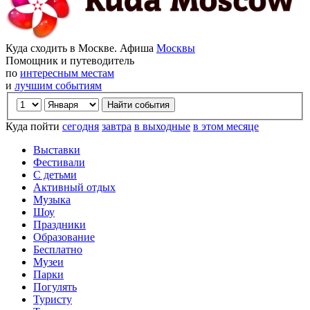
Куда сходить в Москве. Афиша
Москвы
Помощник и путеводитель
по
интересным местам
и
лучшим событиям
Куда пойти
сегодня
завтра
в выходные
в этом месяце
Выставки
Фестивали
С детьми
Активный отдых
Музыка
Шоу
Праздники
Образование
Бесплатно
Музеи
Парки
Погулять
Туристу