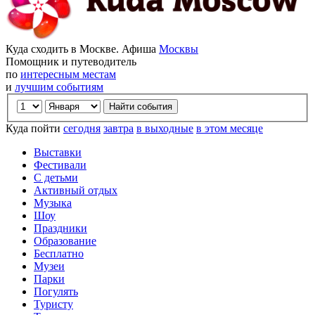
Куда сходить в Москве. Афиша
Москвы
Помощник и путеводитель
по
интересным местам
и
лучшим событиям
Куда пойти
сегодня
завтра
в выходные
в этом месяце
Выставки
Фестивали
С детьми
Активный отдых
Музыка
Шоу
Праздники
Образование
Бесплатно
Музеи
Парки
Погулять
Туристу