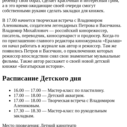
ребенку свой образ, сделает красочный и интересный грим,
а в это время ожидающие своей очереди смогут
собственными руками сделать закладки для книжек.
В 17.00 начнется творческая встреча с Владимиром
Алениковым, создателем легендарных Петрова и Васечкина.
Владимир Михайлович — российский кинорежиссер,
писатель, переводчик, киносценарист и продюсер. Когда-то
по приглашению главного редактора киножурнала «Ералаш»
он начал работать в журнале как автор и режиссер. Там же
появились Петров и Васечкин, о приключениях которых
режиссер впоследствии снял свои знаменитые музыкальные
фильмы. Также автор расскажет о своей новой детской
книжке «Богатырская история».
Расписание Детского дня
16.00 — 17.00 — Мастер-класс по пластилину.
17.00 — 18.00 — Детский аквагрим.
17.00 — 18.00 — Творческая встреча с Владимиром
Алениковым.
17.30 — 18.30 — Мастер-класс по рукодельным
закладкам.
Место проведения: Летний кинотеатр