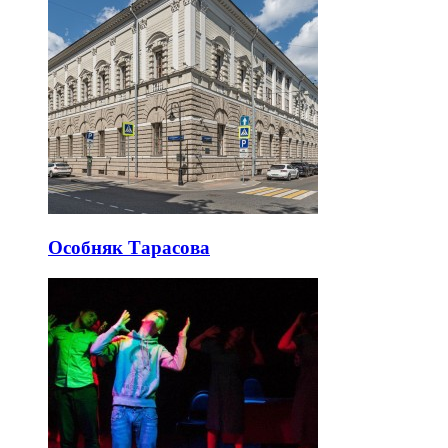
Особняк Тарасова