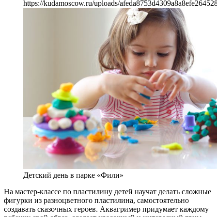
https://kudamoscow.ru/uploads/afeda8753d4309a8a8efe264528
Детский день в парке «Фили»
На мастер-классе по пластилину детей научат делать сложные
фигурки из разноцветного пластилина, самостоятельно
создавать сказочных героев. Аквагример придумает каждому