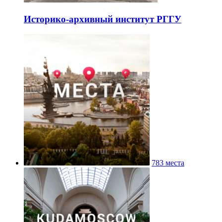
Историко-архивный институт РГГУ
783 места