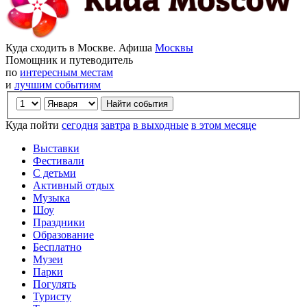
Куда сходить в Москве. Афиша
Москвы
Помощник и путеводитель
по
интересным местам
и
лучшим событиям
Куда пойти
сегодня
завтра
в выходные
в этом месяце
Выставки
Фестивали
С детьми
Активный отдых
Музыка
Шоу
Праздники
Образование
Бесплатно
Музеи
Парки
Погулять
Туристу