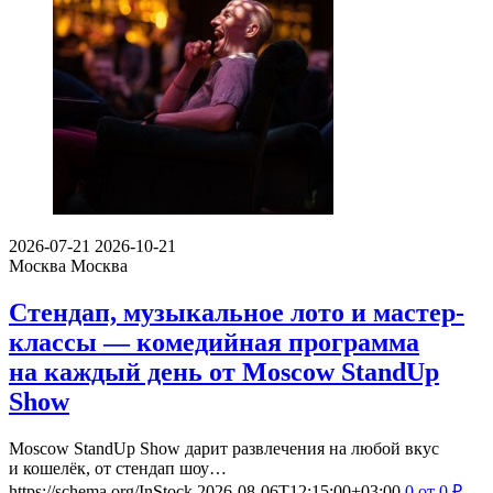
2026-07-21
2026-10-21
Москва
Москва
Стендап, музыкальное лото и мастер-
классы — комедийная программа
на каждый день от Moscow StandUp
Show
Moscow StandUp Show дарит развлечения на любой вкус
и кошелёк, от стендап шоу…
https://schema.org/InStock
2026-08-06T12:15:00+03:00
0
от 0
₽