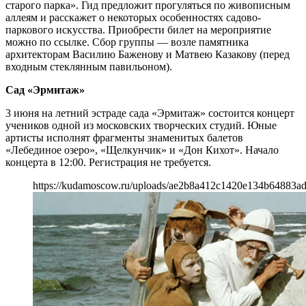
старого парка». Гид предложит прогуляться по живописным
аллеям и расскажет о некоторых особенностях садово-
паркового искусства. Приобрести билет на мероприятие
можно по ссылке. Сбор группы — возле памятника
архитекторам Василию Баженову и Матвею Казакову (перед
входным стеклянным павильоном).
Сад «Эрмитаж»
3 июня на летний эстраде сада «Эрмитаж» состоится концерт
учеников одной из московских творческих студий. Юные
артисты исполнят фрагменты знаменитых балетов
«Лебединое озеро», «Щелкунчик» и «Дон Кихот». Начало
концерта в 12:00. Регистрация не требуется.
https://kudamoscow.ru/uploads/ae2b8a412c1420e134b64883a