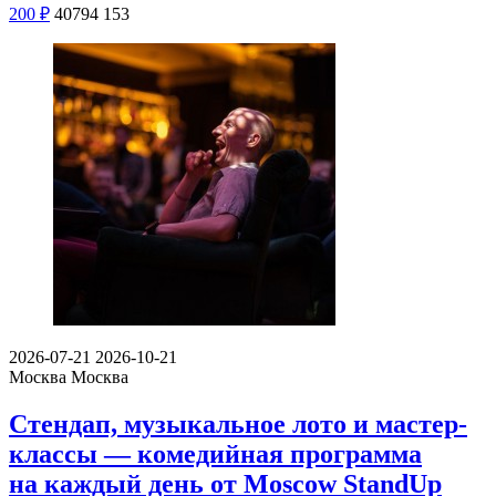
200
₽
40794
153
2026-07-21
2026-10-21
Москва
Москва
Стендап, музыкальное лото и мастер-
классы — комедийная программа
на каждый день от Moscow StandUp