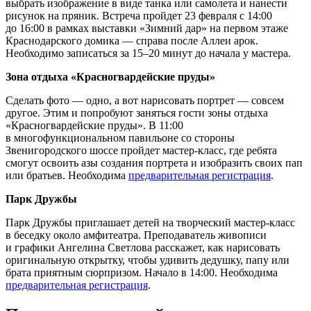
выбрать изображение в виде танка или самолета и нанести
рисунок на пряник. Встреча пройдет 23 февраля с 14:00
до 16:00 в рамках выставки «Зимний дар» на первом этаже
Краснодарского домика — справа после Аллеи арок.
Необходимо записаться за 15–20 минут до начала у мастера.
Зона отдыха «Красногвардейские пруды»
Сделать фото — одно, а вот нарисовать портрет — совсем
другое. Этим и попробуют заняться гости зоны отдыха
«Красногвардейские пруды». В 11:00
в многофункциональном павильоне со стороны
Звенигородского шоссе пройдет мастер-класс, где ребята
смогут освоить азы создания портрета и изобразить своих пап
или братьев. Необходима
предварительная регистрация
.
Парк Дружбы
Парк Дружбы приглашает детей на творческий мастер-класс
в беседку около амфитеатра. Преподаватель живописи
и графики Ангелина Светлова расскажет, как нарисовать
оригинальную открытку, чтобы удивить дедушку, папу или
брата приятным сюрпризом. Начало в 14:00. Необходима
предварительная регистрация
.