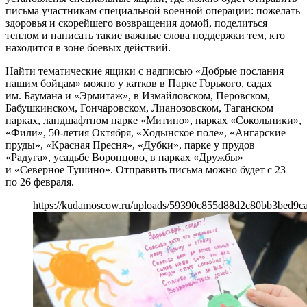
письма участникам специальной военной операции: пожелать
здоровья и скорейшего возвращения домой, поделиться
теплом и написать такие важные слова поддержки тем, кто
находится в зоне боевых действий.
Найти тематические ящики с надписью «Добрые послания
нашим бойцам» можно у катков в Парке Горького, садах
им. Баумана и «Эрмитаж», в Измайловском, Перовском,
Бабушкинском, Гончаровском, Лианозовском, Таганском
парках, ландшафтном парке «Митино», парках «Сокольники»,
«Фили», 50-летия Октября, «Ходынское поле», «Ангарские
пруды», «Красная Пресня», «Дубки», парке у прудов
«Радуга», усадьбе Воронцово, в парках «Дружбы»
и «Северное Тушино». Отправить письма можно будет с 23
по 26 февраля.
https://kudamoscow.ru/uploads/59390c855d88d2c80bb3bed9ca