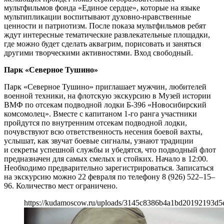
мультфильмов фонда «Единое сердце», которые на языке
мультипликации воспитывают духовно-нравственные
ценности и патриотизм. После показа мультфильмов ребят
ждут интересные тематические развлекательные площадки,
где можно будет сделать аквагрим, порисовать и заняться
другими творческими активностями. Вход свободный.
Парк «Северное Тушино»
Парк «Северное Тушино» приглашает мужчин, любителей
военной техники, на флотскую экскурсию в Музей истории
ВМФ по отсекам подводной лодки Б-396 «Новосибирский
комсомолец». Вместе с капитаном 1-го ранга участники
пройдутся по внутренним отсекам подводной лодки,
почувствуют всю ответственность несения боевой вахты,
услышат, как звучат боевые сигналы, узнают традиции
и секреты успешной службы и убедятся, что подводный флот
предназначен для самых смелых и стойких. Начало в 12:00.
Необходимо предварительно зарегистрироваться. Записаться
на экскурсию можно 22 февраля по телефону 8 (926) 522–15–
96. Количество мест ограничено.
https://kudamoscow.ru/uploads/3145c8386b4a1bd20192193d5