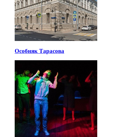
Особняк Тарасова