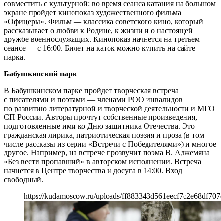
совместить с культурной: во время сеанса катания на большом
экране пройдет кинопоказ художественного фильма
«Офицеры». Фильм — классика советского кино, который
рассказывает о любви к Родине, к жизни и о настоящей
дружбе военнослужащих. Кинопоказ начнется на третьем
сеансе — с 16:00. Билет на каток можно купить на сайте
парка.
Бабушкинский парк
В Бабушкинском парке пройдет творческая встреча
с писателями и поэтами — членами РОО инвалидов
по развитию литературной и творческой деятельности и МГО
СП России. Авторы прочтут собственные произведения,
подготовленные ими ко Дню защитника Отечества. Это
гражданская лирика, патриотическая поэзия и проза (в том
числе рассказы из серии «Встречи с Победителями») и многое
другое. Например, на встрече прозвучит поэма В. Аджемяна
«Без вести пропавший» в авторском исполнении. Встреча
начнется в Центре творчества и досуга в 14:00. Вход
свободный.
https://kudamoscow.ru/uploads/ff883343d561eecf7c2e68df707