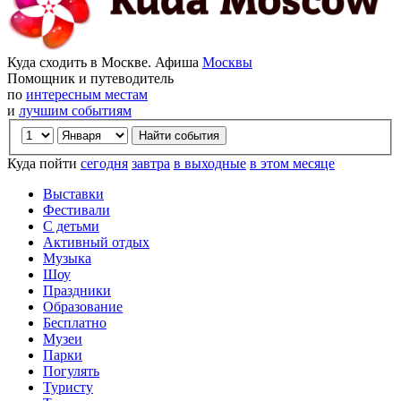
Куда сходить в Москве. Афиша
Москвы
Помощник и путеводитель
по
интересным местам
и
лучшим событиям
Куда пойти
сегодня
завтра
в выходные
в этом месяце
Выставки
Фестивали
С детьми
Активный отдых
Музыка
Шоу
Праздники
Образование
Бесплатно
Музеи
Парки
Погулять
Туристу