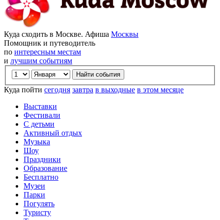
Куда сходить в Москве. Афиша
Москвы
Помощник и путеводитель
по
интересным местам
и
лучшим событиям
Куда пойти
сегодня
завтра
в выходные
в этом месяце
Выставки
Фестивали
С детьми
Активный отдых
Музыка
Шоу
Праздники
Образование
Бесплатно
Музеи
Парки
Погулять
Туристу