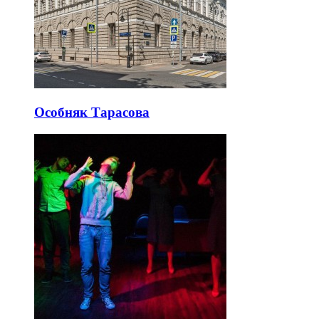
Особняк Тарасова