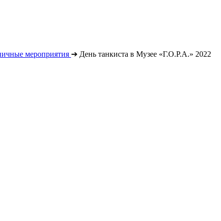
ничные мероприятия
➔
День танкиста в Музее «Г.О.Р.А.» 2022