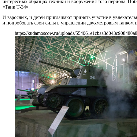
интересных образцах техники и вооружения того периода. Побе
«Танк Т-34».
И взрослых, и детей приглашают принять участие в увлекатель
и попробовать свои силы в управлении двухметровым танком 
https://kudamoscow.ru/uploads/554061e1cbaa3d043c908480a8