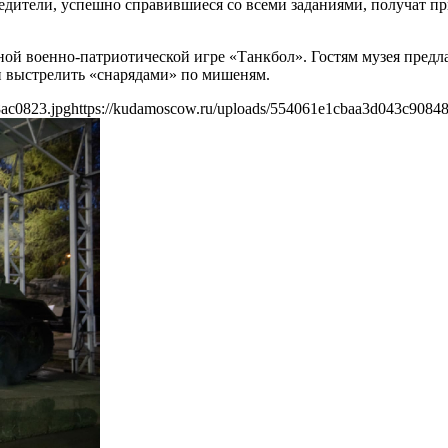
дители, успешно справившиеся со всеми заданиями, получат при
ной военно-патриотической игре «Танкбол». Гостям музея предл
и выстрелить «снарядами» по мишеням.
ac0823.jpg
https://kudamoscow.ru/uploads/554061e1cbaa3d043c9084