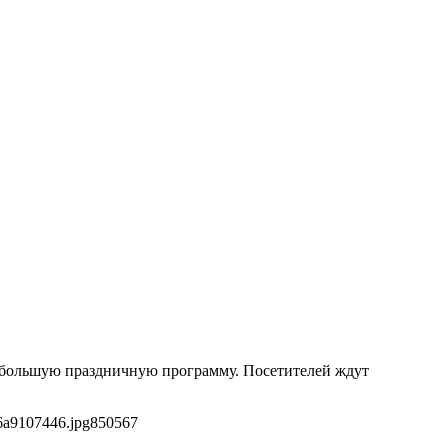
 большую праздничную программу. Посетителей ждут
6a9107446.jpg
850
567