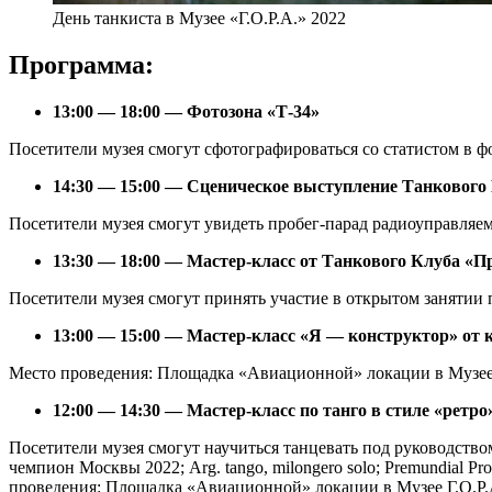
День танкиста в Музее «Г.О.Р.А.» 2022
Программа:
13:00 — 18:00 — Фотозона «Т-34»
Посетители музея смогут сфотографироваться со статистом в ф
14:30 — 15:00 — Сценическое выступление Танкового
Посетители музея смогут увидеть пробег-парад радиоуправляе
13:30 — 18:00 — Мастер-класс от Танкового Клуба «П
Посетители музея смогут принять участие в открытом занятии
13:00 — 15:00 — Мастер-класс «Я — конструктор» от ко
Место проведения: Площадка «Авиационной» локации в Музее
12:00 — 14:30 — Мастер-класс по танго в стиле «ретро
Посетители музея смогут научиться танцевать под руководств
чемпион Москвы 2022; Arg. tango, milongero solo; Premundial Pr
проведения: Площадка «Авиационной» локации в Музее Г.О.Р