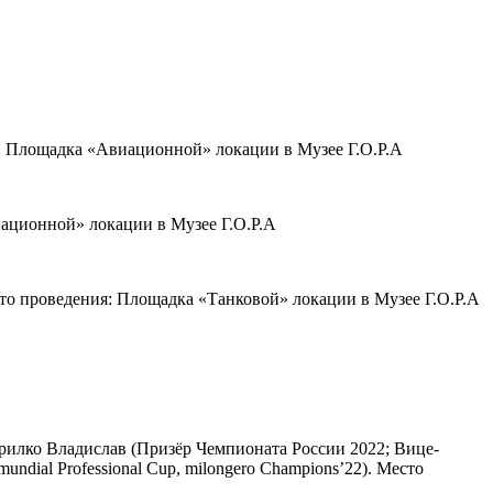
ия: Площадка «Авиационной» локации в Музее Г.О.Р.А
иационной» локации в Музее Г.О.Р.А
то проведения: Площадка «Танковой» локации в Музее Г.О.Р.А
рилко Владислав (Призёр Чемпионата России 2022; Вице-
mundial Professional Cup, milongero Champions’22). Место