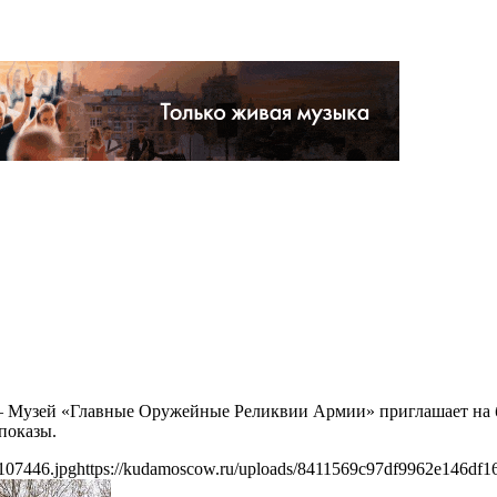
ы — Музей «Главные Оружейные Реликвии Армии» приглашает на
показы.
107446.jpg
https://kudamoscow.ru/uploads/8411569c97df9962e146df1