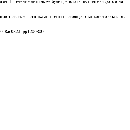
зы. В течение дня также будет работать бесплатная фотозона
агают стать участниками почти настоящего танкового биатлона
80a8ac0823.jpg
1200
800