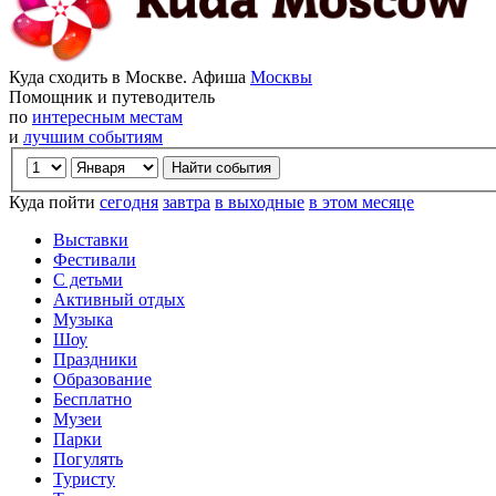
Куда сходить в Москве. Афиша
Москвы
Помощник и путеводитель
по
интересным местам
и
лучшим событиям
Куда пойти
сегодня
завтра
в выходные
в этом месяце
Выставки
Фестивали
С детьми
Активный отдых
Музыка
Шоу
Праздники
Образование
Бесплатно
Музеи
Парки
Погулять
Туристу