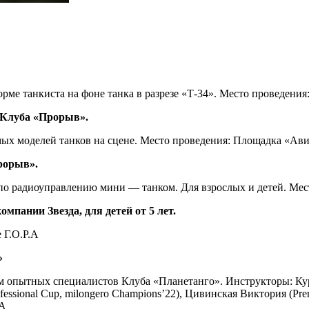
орме танкиста на фоне танка в разрезе «Т-34». Место проведен
 Клуба «Прорыв».
мых моделей танков на сцене. Место проведения: Площадка «Ав
рорыв».
 по радиоуправлению мини — танком. Для взрослых и детей. Мес
мпании Звезда, для детей от 5 лет.
 Г.О.Р.А
»
ом опытных специалистов Клуба «Планетанго». Инструкторы: Ку
ofessional Cup, milongero Champions’22), Цивинская Виктория (Pre
.А