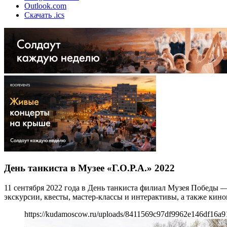
Outlook.com
Скачать .ics
День танкиста в Музее «Г.О.Р.А.» 2022
11 сентября 2022 года в День танкиста филиал Музея Побед
экскурсии, квесты, мастер-классы и интерактивы, а также кино
https://kudamoscow.ru/uploads/8411569c97df9962e146df16a9