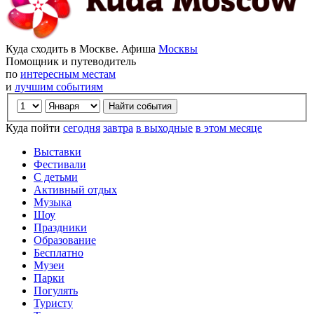
Куда сходить в Москве. Афиша
Москвы
Помощник и путеводитель
по
интересным местам
и
лучшим событиям
Куда пойти
сегодня
завтра
в выходные
в этом месяце
Выставки
Фестивали
С детьми
Активный отдых
Музыка
Шоу
Праздники
Образование
Бесплатно
Музеи
Парки
Погулять
Туристу