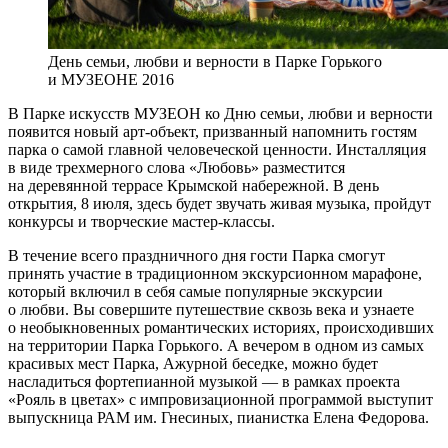
День семьи, любви и верности в Парке Горького
и МУЗЕОНЕ 2016
В Парке искусств МУЗЕОН ко Дню семьи, любви и верности
появится новый арт-объект, призванный напомнить гостям
парка о самой главной человеческой ценности. Инсталляция
в виде трехмерного слова «Любовь» разместится
на деревянной террасе Крымской набережной. В день
открытия, 8 июля, здесь будет звучать живая музыка, пройдут
конкурсы и творческие мастер-классы.
В течение всего праздничного дня гости Парка смогут
принять участие в традиционном экскурсионном марафоне,
который включил в себя самые популярные экскурсии
о любви. Вы совершите путешествие сквозь века и узнаете
о необыкновенных романтических историях, происходивших
на территории Парка Горького. А вечером в одном из самых
красивых мест Парка, Ажурной беседке, можно будет
насладиться фортепианной музыкой — в рамках проекта
«Рояль в цветах» с импровизационной программой выступит
выпускница РАМ им. Гнесиных, пианистка Елена Федорова.