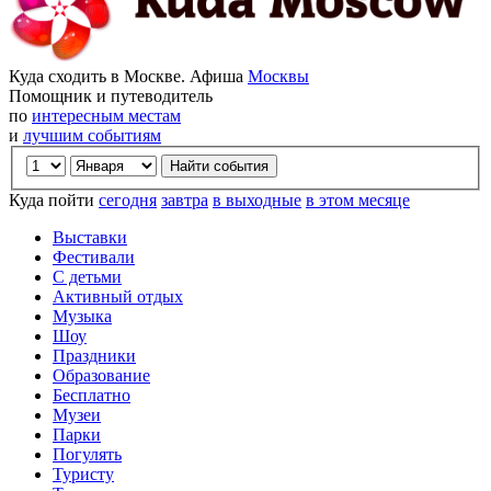
Куда сходить в Москве. Афиша
Москвы
Помощник и путеводитель
по
интересным местам
и
лучшим событиям
Куда пойти
сегодня
завтра
в выходные
в этом месяце
Выставки
Фестивали
С детьми
Активный отдых
Музыка
Шоу
Праздники
Образование
Бесплатно
Музеи
Парки
Погулять
Туристу