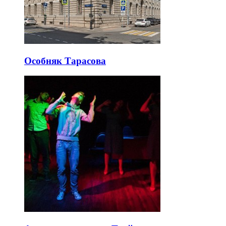
Особняк Тарасова