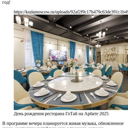
год!
https://kudamoscow.ru/uploads/92af2f9c17b479c63de391c1b4
День рождения ресторана ГоТай на Арбате 2025
В программе вечера планируется живая музыка, обновленное