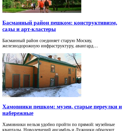
Басманный район пешком: конструктивизм,
сады и арт-кластеры
Басманный район соединяет старую Москву,
железнодорожную инфраструктуру, авангард…
Хамовники пешком: музеи, старые переулки и
набережные
Хамовники нельзя удобно пройти по прямой: музейные
кварталы, Новодевичий ансамбль и Лужники образуют