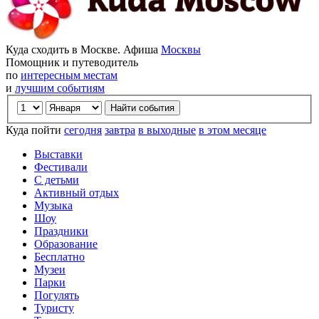
Куда сходить в Москве. Афиша
Москвы
Помощник и путеводитель
по
интересным местам
и
лучшим событиям
Куда пойти
сегодня
завтра
в выходные
в этом месяце
Выставки
Фестивали
С детьми
Активный отдых
Музыка
Шоу
Праздники
Образование
Бесплатно
Музеи
Парки
Погулять
Туристу