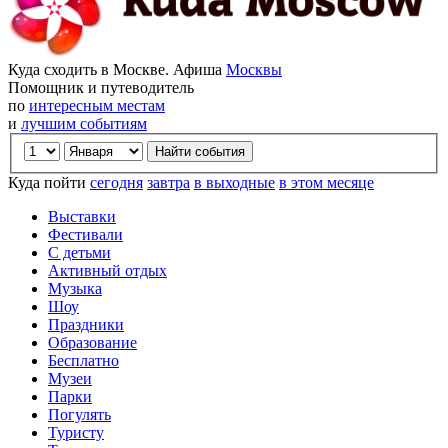
Куда сходить в Москве. Афиша
Москвы
Помощник и путеводитель
по
интересным местам
и
лучшим событиям
Куда пойти
сегодня
завтра
в выходные
в этом месяце
Выставки
Фестивали
С детьми
Активный отдых
Музыка
Шоу
Праздники
Образование
Бесплатно
Музеи
Парки
Погулять
Туристу