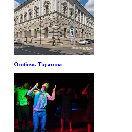
Особняк Тарасова