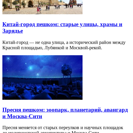
Китай-город пешком: старые улицы, храмы и
Зарядье
Китай-город — не одна улица, а исторический район между
Красной площадью, Лубянкой и Москвой-рекой.
Пресня пешком: зоопарк, планетарий, авангард
и Москва-Сити
Пресня меняется от старых переулков и научных площадок
до модернистской архитектуры и Москва-Сити.