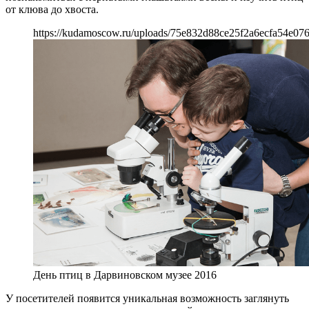
от клюва до хвоста.
https://kudamoscow.ru/uploads/75e832d88ce25f2a6ecfa54e07
День птиц в Дарвиновском музее 2016
У посетителей появится уникальная возможность заглянуть