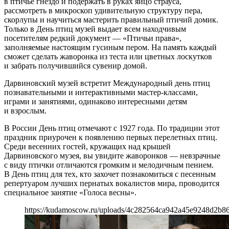
в птичье гнездо и подержать в руках яйцо страуса,
рассмотреть в микроскоп удивительную структуру пера,
скорлупы и научиться мастерить правильный птичий домик.
Только в День птиц музей выдает всем находчивым
посетителям редкий документ — «Птичьи права»,
заполняемые настоящим гусиным пером. На память каждый
сможет сделать жаворонка из теста или цветных лоскутков
и забрать получившийся сувенир домой.
Дарвиновский музей встретит Международный день птиц
познавательными и интерактивными мастер-классами,
играми и занятиями, одинаково интересными детям
и взрослым.
В России День птиц отмечают с 1927 года. По традиции этот
праздник приурочен к появлению первых перелетных птиц.
Среди весенних гостей, кружащих над крышей
Дарвиновского музея, вы увидите жаворонков — невзрачные
с виду птички отличаются громким и мелодичным пением.
В День птиц для тех, кто захочет познакомиться с песенным
репертуаром лучших пернатых вокалистов мира, проводится
специальное занятие «Голоса весны».
https://kudamoscow.ru/uploads/4c282564ca942a45e9248d2b8