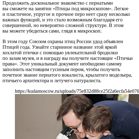
Продолжить доскональное знакомство с пернатыми
вы сможете на занятии «Птицы под микроскопом». Легкое
и пластичное, упругое и прочное перо неет сразу несколько
важных функций, и это стало возможным благодаря его
совершенной, но невероятно сложной структуре. В этом
вы можете убедиться сами, глядя в микроскоп.
В этом году Союзом охраны птиц России удод объявлен
Птицей года. Узнайте старинное название этой яркой
хохлатой птички с помощью увлекательной бродилки
по залам музея, и в награду вы получите настоящие «Птичьи
права». Этот уникальный документ необходимо самому
заполнить настоящим гусиным пером, чтобы получить
почетное звание пернатого вокалиста, крылатого модельера,
птичьего архитектора и летучего натуралиста.
https://kudamoscow.ru/uploads/75e832d88ce25f2a6ecfa54e07