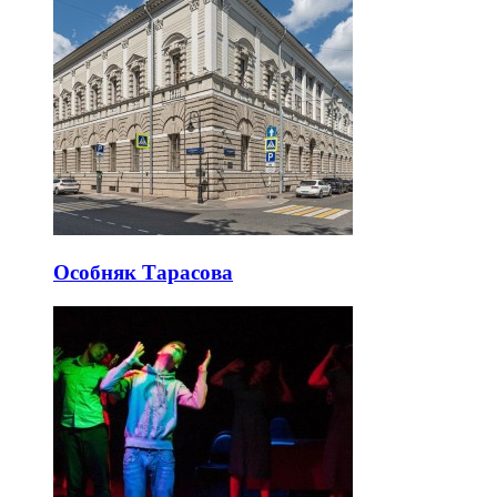
Особняк Тарасова