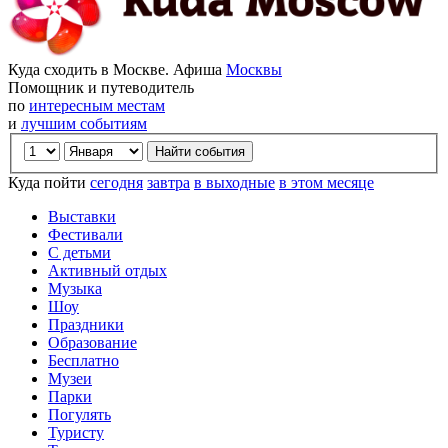
Куда сходить в Москве. Афиша
Москвы
Помощник и путеводитель
по
интересным местам
и
лучшим событиям
Куда пойти
сегодня
завтра
в выходные
в этом месяце
Выставки
Фестивали
С детьми
Активный отдых
Музыка
Шоу
Праздники
Образование
Бесплатно
Музеи
Парки
Погулять
Туристу