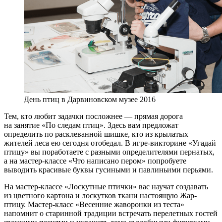
День птиц в Дарвиновском музее 2016
Тем, кто любит задачки посложнее — прямая дорога
на занятие «По следам птиц». Здесь вам предложат
определить по расклеванной шишке, кто из крылатых
жителей леса ею сегодня отобедал. В игре-викторине «Угадай
птицу» вы поработаете с разными определителями пернатых,
а на мастер-классе «Что написано пером» попробуете
выводить красивые буквы гусиными и павлиньими перьями.
На мастер-классе «Лоскутные птички» вас научат создавать
из цветного картона и лоскутков ткани настоящую Жар-
птицу. Мастер-класс «Весенние жаворонки из теста»
напомнит о старинной традиции встречать перелетных гостей