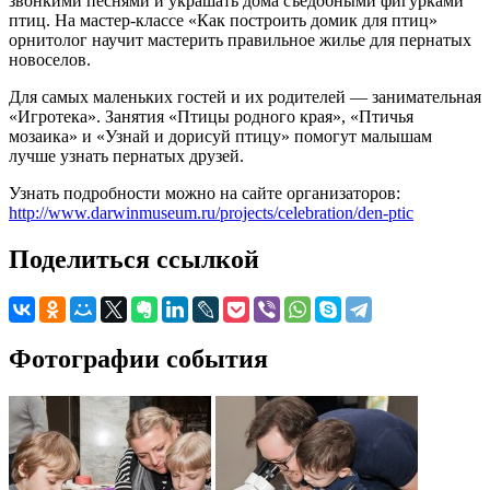
звонкими песнями и украшать дома съедобными фигурками
птиц. На мастер-классе «Как построить домик для птиц»
орнитолог научит мастерить правильное жилье для пернатых
новоселов.
Для самых маленьких гостей и их родителей — занимательная
«Игротека». Занятия «Птицы родного края», «Птичья
мозаика» и «Узнай и дорисуй птицу» помогут малышам
лучше узнать пернатых друзей.
Узнать подробности можно на сайте организаторов:
http://www.darwinmuseum.ru/projects/celebration/den-ptic
Поделиться ссылкой
Фотографии события