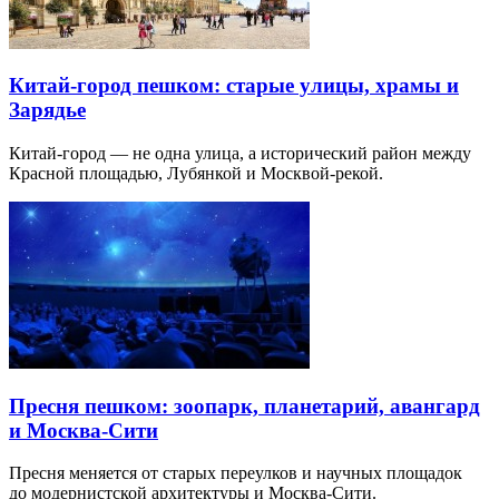
Китай-город пешком: старые улицы, храмы и
Зарядье
Китай-город — не одна улица, а исторический район между
Красной площадью, Лубянкой и Москвой-рекой.
Пресня пешком: зоопарк, планетарий, авангард
и Москва-Сити
Пресня меняется от старых переулков и научных площадок
до модернистской архитектуры и Москва-Сити.