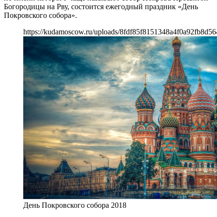
Богородицы на Рву, состоится ежегодный праздник «День
Покровского собора».
https://kudamoscow.ru/uploads/8fdf85f8151348a4f0a92fb8d56
День Покровского собора 2018