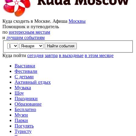
Куда сходить в Москве. Афиша
Москвы
Помощник и путеводитель
по
интересным местам
и
лучшим событиям
Куда пойти
сегодня
завтра
в выходные
в этом месяце
Выставки
Фестивали
С детьми
Активный отдых
Музыка
Шоу
Праздники
Образование
Бесплатно
Музеи
Парки
Погулять
Туристу