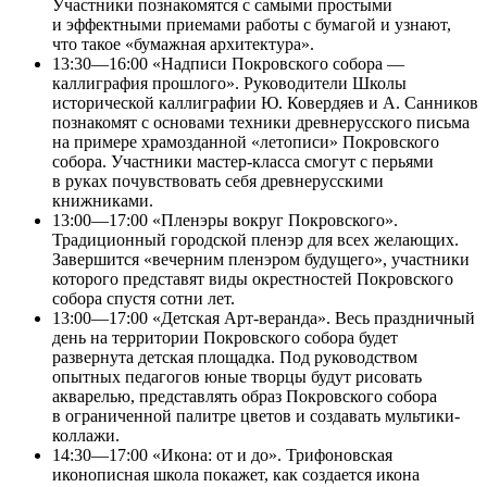
Участники познакомятся с самыми простыми
и эффектными приемами работы с бумагой и узнают,
что такое «бумажная архитектура».
13:30—16:00 «Надписи Покровского собора —
каллиграфия прошлого». Руководители Школы
исторической каллиграфии Ю. Ковердяев и А. Санников
познакомят с основами техники древнерусского письма
на примере храмозданной «летописи» Покровского
собора. Участники мастер-класса смогут с перьями
в руках почувствовать себя древнерусскими
книжниками.
13:00—17:00 «Пленэры вокруг Покровского».
Традиционный городской пленэр для всех желающих.
Завершится «вечерним пленэром будущего», участники
которого представят виды окрестностей Покровского
собора спустя сотни лет.
13:00—17:00 «Детская Арт-веранда». Весь праздничный
день на территории Покровского собора будет
развернута детская площадка. Под руководством
опытных педагогов юные творцы будут рисовать
акварелью, представлять образ Покровского собора
в ограниченной палитре цветов и создавать мультики-
коллажи.
14:30—17:00 «Икона: от и до». Трифоновская
иконописная школа покажет, как создается икона