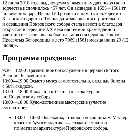
12 июля 2018 года выдающемуся памятнику древнерусского
зодчества исполнилось 457 лет. Он возведен в 1555—1561 гг.
по велению царя Ивана IV Грозного в память о покорении
Казанского царства. Точная дата завершения строительства
и освящения Покровского собора стала известна благодаря
открытой в середине XX века настенной храмозданной
«летописи»: «совершена бысть святая сия церковь Покров
Пресвятыя Богородицы в лето 7069 (1561) месяца июня 29 (12
июля)».
Программа праздника:
9:30—12:00 Праздничное богослужение в церкви святого
Василия Блаженного.
13:00—19:00 Осмотр музея самостоятельно, входные билеты
с 50% скидкой.
13:00—18:00 Каждый час бесплатные экскурсии
по Покровскому собору.
13:00—18:00 Художественные мастерские (участие
бесплатное):
13:00—14:00 «Барабаны, столпы и кокошники». Мастер-
класс по бумагопластике — создание макетов
по мотивам архитектуры Покровского собора.