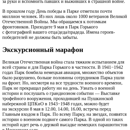
за руки и вспомнить павших и выживших в страшной войне.
В прошлом году День победы в Парке отметили почти
миллион человек. Из них лишь около 1000 ветеранов Великой
Отечественной Войны. Мы обращаемся к потомкам
фронтовиков. Приходите 9 мая в Парк Горького
с фотографией вашего отца/деда/прадеда. Имена героев-
победителей не должны быть забыты.
Экскурсионный марафон
Великая Отечественная война стала тяжким испытанием для
всей страны и для Парка Горького в частности. В 1941−1942
годах Парк бомбила немецкая авиация, множество объектов
было разрушено, больше половины сотрудников Парка ушли
на фронт. Но, несмотря на все трудности военного времени,
Парк не прекращал работу ни на день. Узнать о военной
истории и послушать о грандиозном событии — Выставке
трофейного вооружения, проходившей на Пушкинской
набережной ЦПКиО в 1943−1948 годах, можно будет
на экскурсии 8 мая в 12.00, 14.00, 16.00, встреча перед
Главным входом в Парк. По всему Парку, на звездах, появятся
истории о военном подвиге самого Парка. В одной из таких
историй идет речь о дерзкой высадке немецких парашютистов
в Нескучном саду.