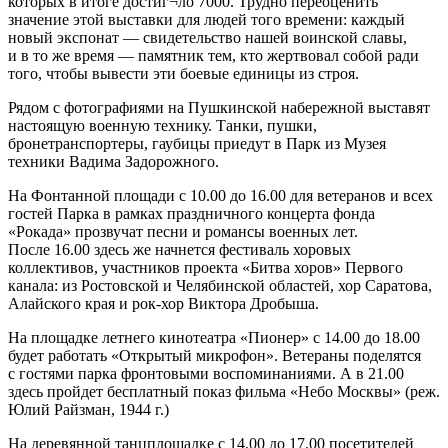
которых в итоге достиг¬ло 7000. Трудно переоценить
значение этой выставки для людей того времени: каждый
новый экспонат — свидетельство нашей воинской славы,
и в то же время — памятник тем, кто жертвовал собой ради
того, чтобы вывести эти боевые единицы из строя.
Рядом с фотографиями на Пушкинской набережной выставят
настоящую военную технику. Танки, пушки,
бронетранспортеры, гаубицы приедут в Парк из Музея
техники Вадима Задорожного.
На Фонтанной площади с 10.00 до 16.00 для ветеранов и всех
гостей Парка в рамках праздничного концерта фонда
«Рокада» прозвучат песни и романсы военных лет.
После 16.00 здесь же начнется фестиваль хоровых
коллективов, участников проекта «Битва хоров» Первого
канала: из Ростовской и Челябинской областей, хор Саратова,
Алайского края и рок-хор Виктора Дробыша.
На площадке летнего кинотеатра «Пионер» с 14.00 до 18.00
будет работать «Открытый микрофон». Ветераны поделятся
с гостями парка фронтовыми воспоминаниями. А в 21.00
здесь пройдет бесплатный показ фильма «Небо Москвы» (реж.
Юлий Райзман, 1944 г.)
На деревянной танцплощадке с 14.00 до 17.00 посетителей