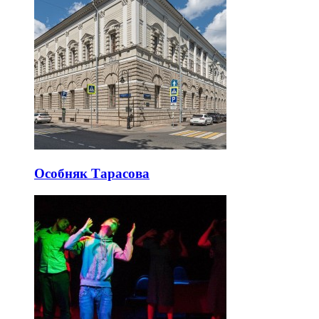
Особняк Тарасова