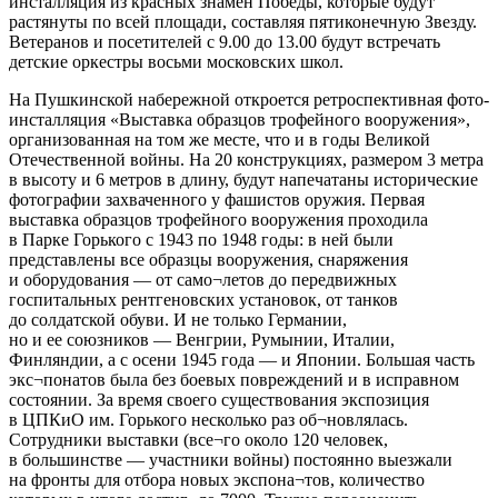
инсталляция из красных знамен Победы, которые будут
растянуты по всей площади, составляя пятиконечную Звезду.
Ветеранов и посетителей с 9.00 до 13.00 будут встречать
детские оркестры восьми московских школ.
На Пушкинской набережной откроется ретроспективная фото-
инсталляция «Выставка образцов трофейного вооружения»,
организованная на том же месте, что и в годы Великой
Отечественной войны. На 20 конструкциях, размером 3 метра
в высоту и 6 метров в длину, будут напечатаны исторические
фотографии захваченного у фашистов оружия. Первая
выставка образцов трофейного вооружения проходила
в Парке Горького с 1943 по 1948 годы: в ней были
представлены все образцы вооружения, снаряжения
и оборудования — от само¬летов до передвижных
госпитальных рентгеновских установок, от танков
до солдатской обуви. И не только Германии,
но и ее союзников — Венгрии, Румынии, Италии,
Финляндии, а с осени 1945 года — и Японии. Большая часть
экс¬понатов была без боевых повреждений и в исправном
состоянии. За время своего существования экспозиция
в ЦПКиО им. Горького несколько раз об¬новлялась.
Сотрудники выставки (все¬го около 120 человек,
в большинстве — участники войны) постоянно выезжали
на фронты для отбора новых экспона¬тов, количество