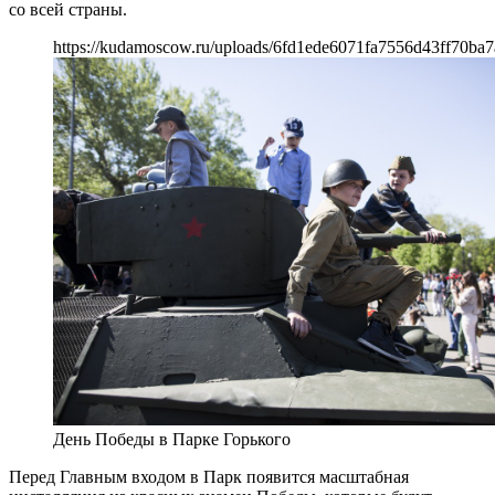
со всей страны.
https://kudamoscow.ru/uploads/6fd1ede6071fa7556d43ff70ba7
День Победы в Парке Горького
Перед Главным входом в Парк появится масштабная