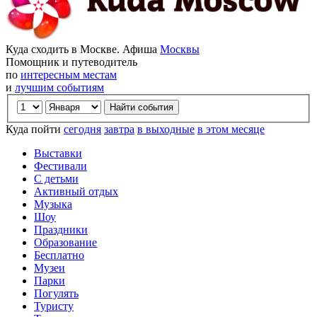
Куда сходить в Москве. Афиша
Москвы
Помощник и путеводитель
по
интересным местам
и
лучшим событиям
Куда пойти
сегодня
завтра
в выходные
в этом месяце
Выставки
Фестивали
С детьми
Активный отдых
Музыка
Шоу
Праздники
Образование
Бесплатно
Музеи
Парки
Погулять
Туристу