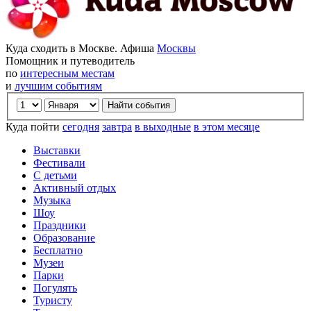
Куда сходить в Москве. Афиша
Москвы
Помощник и путеводитель
по
интересным местам
и
лучшим событиям
Куда пойти
сегодня
завтра
в выходные
в этом месяце
Выставки
Фестивали
С детьми
Активный отдых
Музыка
Шоу
Праздники
Образование
Бесплатно
Музеи
Парки
Погулять
Туристу