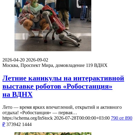
2026-04-20
2026-09-02
Москва, Проспект Мира, домовладение 119
ВДНХ
Летние каникулы на интерактивной
выставке роботов «Робостанция»
на ВДНХ
Лето — время ярких впечатлений, открытий и активного
отдыха! «Робостанция» — первая…
https://schema.org/InStock
2026-07-28T00:00:00+03:00
790
от 890
₽
373942
1444