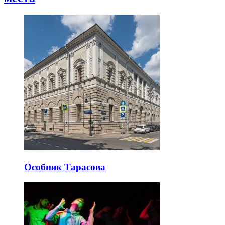
Особняк Тарасова