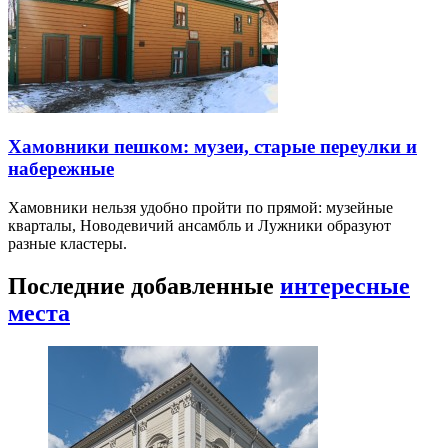
Хамовники пешком: музеи, старые переулки и
набережные
Хамовники нельзя удобно пройти по прямой: музейные
кварталы, Новодевичий ансамбль и Лужники образуют
разные кластеры.
Последние добавленные
интересные
места