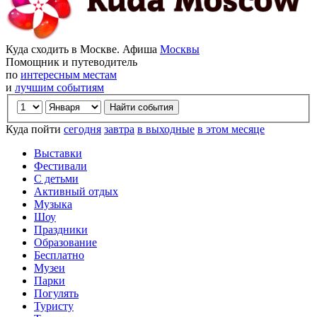
Куда сходить в Москве. Афиша
Москвы
Помощник и путеводитель
по
интересным местам
и
лучшим событиям
Куда пойти
сегодня
завтра
в выходные
в этом месяце
Выставки
Фестивали
С детьми
Активный отдых
Музыка
Шоу
Праздники
Образование
Бесплатно
Музеи
Парки
Погулять
Туристу