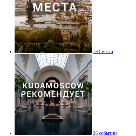
783 места
36 событий