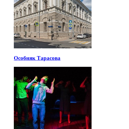
Особняк Тарасова