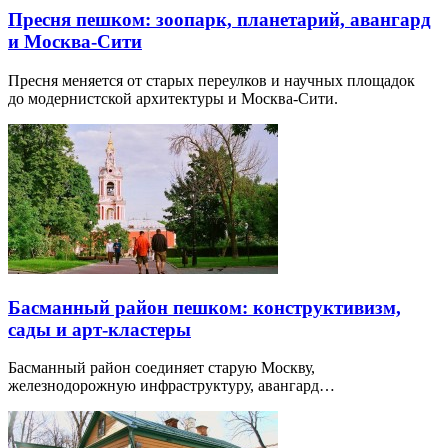
Пресня пешком: зоопарк, планетарий, авангард
и Москва-Сити
Пресня меняется от старых переулков и научных площадок
до модернистской архитектуры и Москва-Сити.
Басманный район пешком: конструктивизм,
сады и арт-кластеры
Басманный район соединяет старую Москву,
железнодорожную инфраструктуру, авангард…