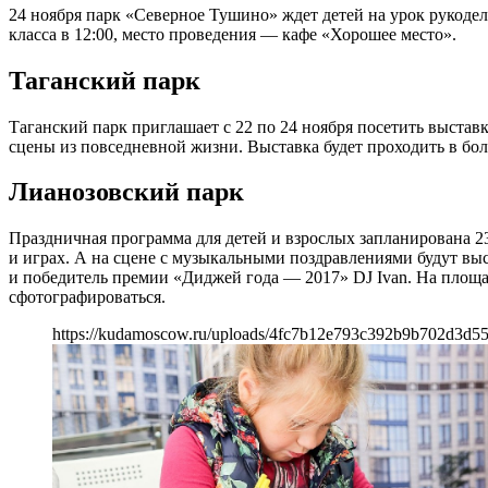
24 ноября парк «Северное Тушино» ждет детей на урок рукоде
класса в 12:00, место проведения — кафе «Хорошее место».
Таганский парк
Таганский парк приглашает с 22 по 24 ноября посетить выстав
сцены из повседневной жизни. Выставка будет проходить в боль
Лианозовский парк
Праздничная программа для детей и взрослых запланирована 23
и играх. А на сцене с музыкальными поздравлениями будут вы
и победитель премии «Диджей года — 2017» DJ Ivan. На площ
сфотографироваться.
https://kudamoscow.ru/uploads/4fc7b12e793c392b9b702d3d5