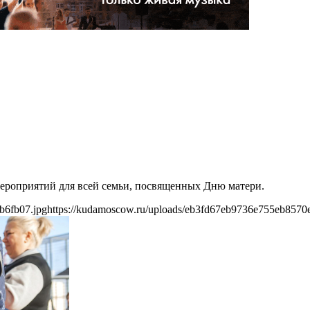
мероприятий для всей семьи, посвященных Дню матери.
b6fb07.jpg
https://kudamoscow.ru/uploads/eb3fd67eb9736e755eb8570