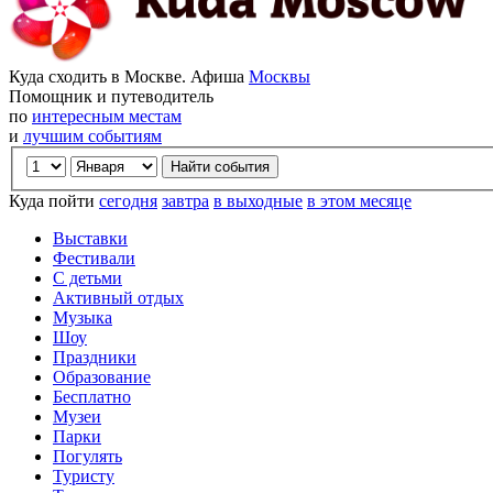
Куда сходить в Москве. Афиша
Москвы
Помощник и путеводитель
по
интересным местам
и
лучшим событиям
Куда пойти
сегодня
завтра
в выходные
в этом месяце
Выставки
Фестивали
С детьми
Активный отдых
Музыка
Шоу
Праздники
Образование
Бесплатно
Музеи
Парки
Погулять
Туристу