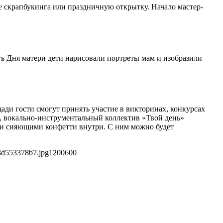
е скрапбукинга или праздничную открытку. Начало мастер-
ть Дня матери дети нарисовали портреты мам и изобразили
щади гости смогут принять участие в викторинах, конкурсах
», вокально-инструментальный коллектив «Твой день»
ми сияющими конфетти внутри. С ним можно будет
3d553378b7.jpg
1200
600