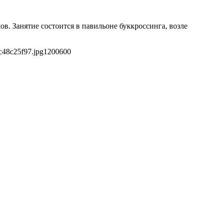
ов. Занятие состоится в павильоне буккроссинга, возле
c48c25f97.jpg
1200
600