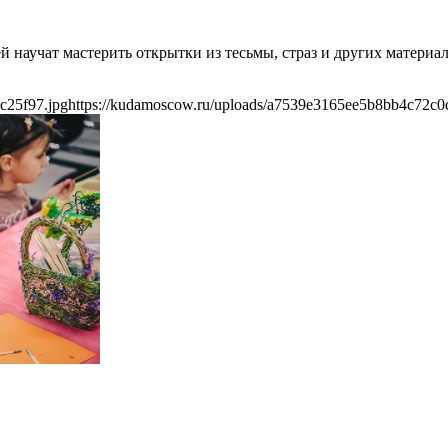
й научат мастерить открытки из тесьмы, страз и других материал
c25f97.jpg
https://kudamoscow.ru/uploads/a7539e3165ee5b8bb4c72c0