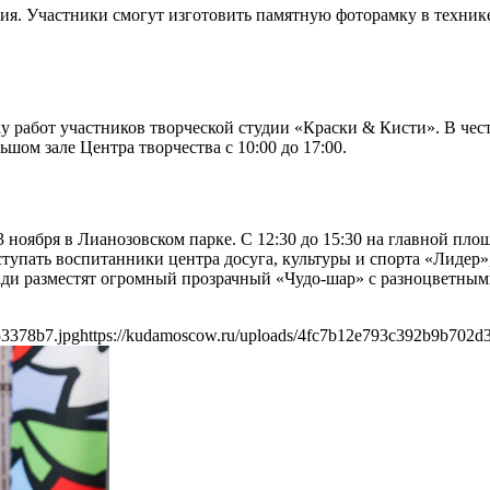
лия. Участники смогут изготовить памятную фоторамку в техник
ку работ участников творческой студии «Краски & Кисти». В чес
шом зале Центра творчества с 10:00 до 17:00.
 ноября в Лианозовском парке. С 12:30 до 15:30 на главной пло
ступать воспитанники центра досуга, культуры и спорта «Лидер
ади разместят огромный прозрачный «Чудо-шар» с разноцветны
53378b7.jpg
https://kudamoscow.ru/uploads/4fc7b12e793c392b9b702d