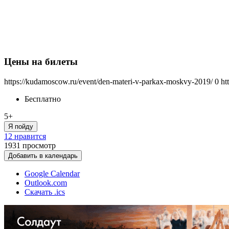
Цены на билеты
https://kudamoscow.ru/event/den-materi-v-parkax-moskvy-2019/
0
ht
Бесплатно
5+
Я пойду
12 нравится
1931
просмотр
Добавить в календарь
Google Calendar
Outlook.com
Скачать .ics