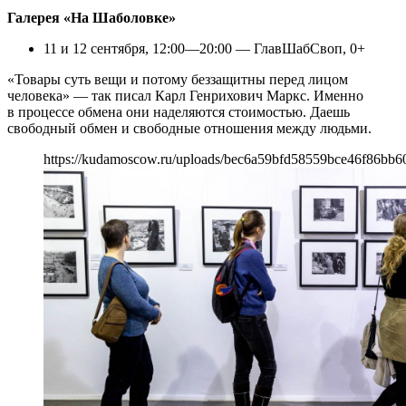
Галерея «На Шаболовке»
11 и 12 сентября, 12:00—20:00 — ГлавШабСвоп, 0+
«Товары суть вещи и потому беззащитны перед лицом
человека» — так писал Карл Генрихович Маркс. Именно
в процессе обмена они наделяются стоимостью. Даешь
свободный обмен и свободные отношения между людьми.
https://kudamoscow.ru/uploads/bec6a59bfd58559bce46f86bb6