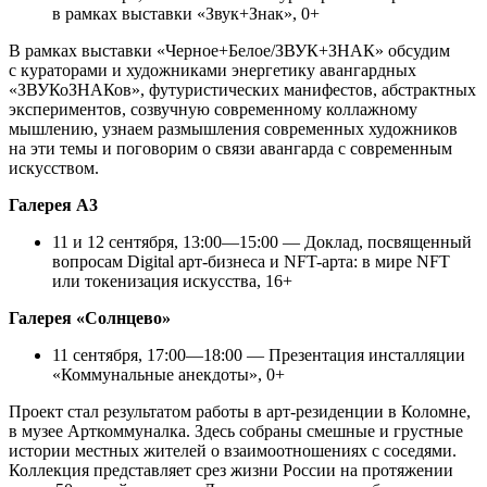
в рамках выставки «Звук+Знак», 0+
В рамках выставки «Черное+Белое/ЗВУК+ЗНАК» обсудим
с кураторами и художниками энергетику авангардных
«ЗВУКоЗНАКов», футуристических манифестов, абстрактных
экспериментов, созвучную современному коллажному
мышлению, узнаем размышления современных художников
на эти темы и поговорим о связи авангарда с современным
искусством.
Галерея А3
11 и 12 сентября, 13:00—15:00 — Доклад, посвященный
вопросам Digital арт-бизнеса и NFT-арта: в мире NFT
или токенизация искусства, 16+
Галерея «Солнцево»
11 сентября, 17:00—18:00 — Презентация инсталляции
«Коммунальные анекдоты», 0+
Проект стал результатом работы в арт-резиденции в Коломне,
в музее Арткоммуналка. Здесь собраны смешные и грустные
истории местных жителей о взаимоотношениях с соседями.
Коллекция представляет срез жизни России на протяжении