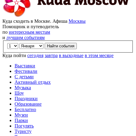
Куда сходить в Москве. Афиша
Москвы
Помощник и путеводитель
по
интересным местам
и
лучшим событиям
Куда пойти
сегодня
завтра
в выходные
в этом месяце
Выставки
Фестивали
С детьми
Активный отдых
Музыка
Шоу
Праздники
Образование
Бесплатно
Музеи
Парки
Погулять
Туристу