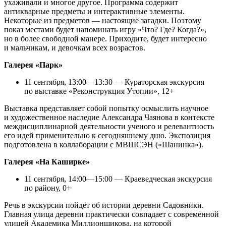
ухаживали и многое другое. Программа содержит
антикварные предметы и интерактивные элементы.
Некоторые из предметов — настоящие загадки. Поэтому
показ местами будет напоминать игру «Что? Где? Когда?»,
но в более свободной манере. Приходите, будет интересно
и мальчикам, и девочкам всех возрастов.
Галерея «Парк»
11 сентября, 13:00—13:30 — Кураторская экскурсия
по выставке «Реконструкция Утопии», 12+
Выставка представляет собой попытку осмыслить научное
и художественное наследие Александра Чаянова в контексте
междисциплинарной деятельности ученого и релевантность
его идей применительно к сегодняшнему дню. Экспозиция
подготовлена в коллаборации с МВШСЭН («Шанинка»).
Галерея «На Каширке»
11 сентября, 14:00—15:00 — Краеведческая экскурсия
по району, 0+
Речь в экскурсии пойдёт об истории деревни Садовники.
Главная улица деревни практически совпадает с современной
улицей Академика Миллионщикова, на которой