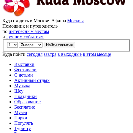
Куда сходить в Москве. Афиша
Москвы
Помощник и путеводитель
по
интересным местам
и
лучшим событиям
Куда пойти
сегодня
завтра
в выходные
в этом месяце
Выставки
Фестивали
С детьми
Активный отдых
Музыка
Шоу
Праздники
Образование
Бесплатно
Музеи
Парки
Погулять
Туристу