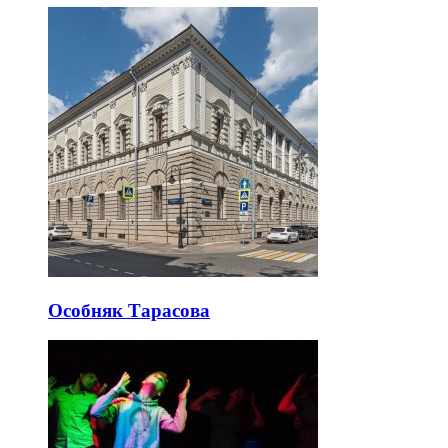
Особняк Тарасова