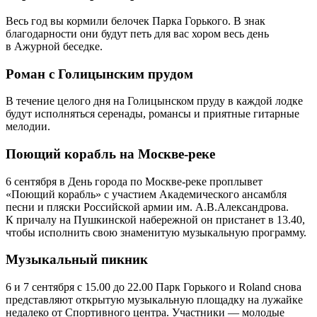
Весь год вы кормили белочек Парка Горького. В знак
благодарности они будут петь для вас хором весь день
в Ажурной беседке.
Роман с Голицынским прудом
В течение целого дня на Голицынском пруду в каждой лодке
будут исполняться серенады, романсы и приятные гитарные
мелодии.
Поющий корабль на Москве-реке
6 сентября в День города по Москве-реке проплывет
«Поющий корабль» с участием Академического ансамбля
песни и пляски Российской армии им. А.В.Александрова.
К причалу на Пушкинской набережной он пристанет в 13.40,
чтобы исполнить свою знаменитую музыкальную программу.
Музыкальный пикник
6 и 7 сентября с 15.00 до 22.00 Парк Горького и Roland снова
представляют открытую музыкальную площадку на лужайке
недалеко от Спортивного центра. Участники — молодые