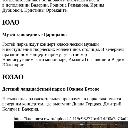
в исполнении Валерии, Родиона Газманова, Ирины
Дубцовой, Кристины Орбакайте.
ЮАО
Музей-заповедник «Царицыно»
Гостей парка ждут концерт классической музыки
и выступления творческих коллективов столицы. В вечернем
праздничном концерте примут участие хор
Новоиерусалимского монастыря, Амалия Гогешвили и Вадим
Эйленкриг.
ЮЗАО
Детский ландшафтный парк в Южном Бутове
Насыщенная развлекательная программа в парке закончится
вечерним концертом, где выступят Диана Гурцкая, Дмитрий
Колдун и Валерия.
https://kudamoscow.ru/uploads/a115e96277bcdf1df90a3c73ad