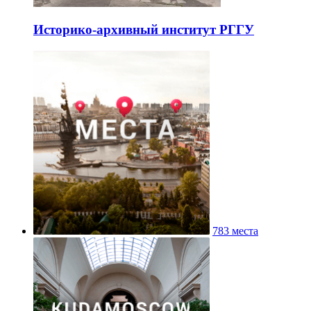
Историко-архивный институт РГГУ
783 места