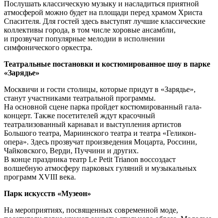
Послушать классическую музыку и насладиться приятной
атмосферой можно будет на площади перед храмом Христа
Спасителя. Для гостей здесь выступят лучшие классические
коллективы города, в том числе хоровые ансамбли,
и прозвучат популярные мелодии в исполнении
симфонического оркестра.
Театральные постановки и костюмированное шоу в парке
«Зарядье»
Москвичи и гости столицы, которые придут в «Зарядье»,
станут участниками театральной программы.
На основной сцене парка пройдет костюмированный гала-
концерт. Также посетителей ждут красочный
театрализованный карнавал и выступления артистов
Большого театра, Мариинского театра и театра «Геликон-
опера». Здесь прозвучат произведения Моцарта, Россини,
Чайковского, Верди, Пуччини и других.
В конце праздника театр Le Petit Trianon воссоздаст
волшебную атмосферу парковых гуляний и музыкальных
программ XVIII века.
Парк искусств «Музеон»
На мероприятиях, посвященных современной моде,