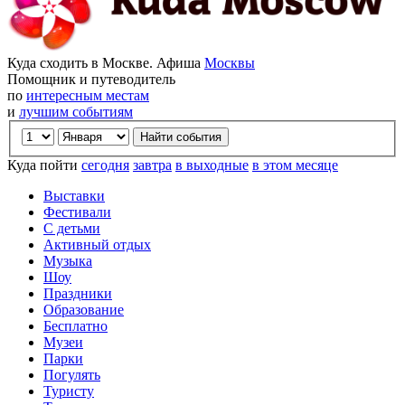
Куда сходить в Москве. Афиша
Москвы
Помощник и путеводитель
по
интересным местам
и
лучшим событиям
Куда пойти
сегодня
завтра
в выходные
в этом месяце
Выставки
Фестивали
С детьми
Активный отдых
Музыка
Шоу
Праздники
Образование
Бесплатно
Музеи
Парки
Погулять
Туристу