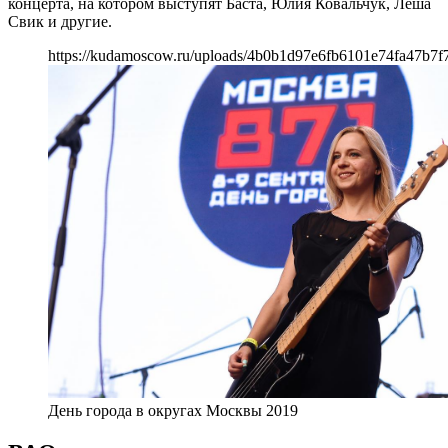
концерта, на котором выступят Баста, Юлия Ковальчук, Леша
Свик и другие.
https://kudamoscow.ru/uploads/4b0b1d97e6fb6101e74fa47b7f
День города в округах Москвы 2019