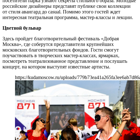
посетители парка узнают секреты стильного образа. Молодые
российские дизайнеры представят публике свои коллекции
от стиля авангард до casual. Помимо этого гостей ждет
интересная театральная программа, мастер-классы и лекции.
Цветной бульвар
Здесь пройдет благотворительный фестиваль «Добрая
Москва», где соберутся представители крупнейших
московских благотворительных фондов. Гости смогут
поучаствовать в творческих мастер-классах, ярмарках,
посмотреть театрализованное представление и послушать
концерт, на котором выступят известные артисты.
https://kudamoscow.ru/uploads/779b73ea41a265fa3ee6ab7d86