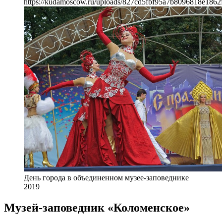
https://kudamoscow.ru/uploads/827cd5fbf95a7b8096818e1862
День города в объединенном музее-заповеднике
2019
Музей-заповедник «Коломенское»