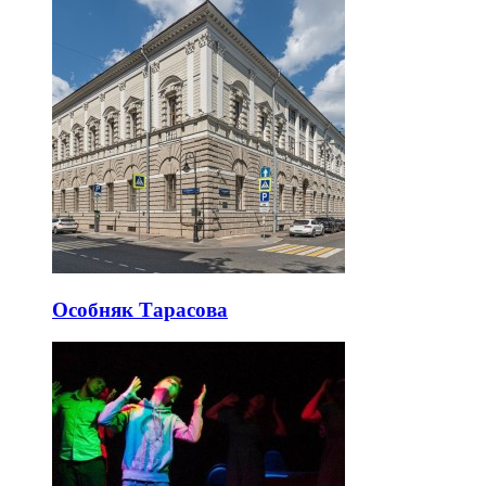
Особняк Тарасова