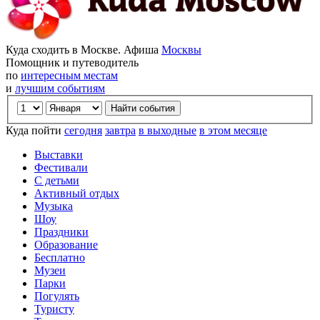
Куда сходить в Москве. Афиша
Москвы
Помощник и путеводитель
по
интересным местам
и
лучшим событиям
Куда пойти
сегодня
завтра
в выходные
в этом месяце
Выставки
Фестивали
С детьми
Активный отдых
Музыка
Шоу
Праздники
Образование
Бесплатно
Музеи
Парки
Погулять
Туристу