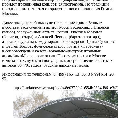
пройдет праздничная концертная программа. По традиции
празднование начнется с торжественного исполнения Гимна
Москвы.
Далее для зрителей выступит вокальное трио «Реликт»
в составе: заслуженный артист России Александр Никеров
(тенор), заслуженный артист России Вячеслав Моюнов
(баритон, гитара) и Алексей Леонов (баритон, гитара),
а также, лауреаты международных конкурсов Ирина Суханова
и Сергей Борзов, фольклорная шоу-группа «Параскева»
в сопровождении балета, вокально-инструментальный
ансамбль «Московские окна». Прозвучат песни о Москве
и москвичах, дуэты из популярных оперетт, песни советских
авторов 50–70х годов, русские народные песни.
Информация по телефонам: 8 (499) 165–13–36; 8 (499) 614–20–
92.
https://kudamoscow.ru/uploads/8e037fcb2b554b2334d861e3f8