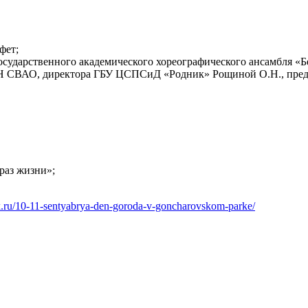
фет;
осударственного академического хореографического ансамбля «Б
ЗН СВАО, директора ГБУ ЦСПСиД «Родник» Рощиной О.Н., пред
раз жизни»;
ark.ru/10-11-sentyabrya-den-goroda-v-goncharovskom-parke/