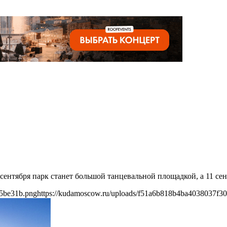
0 сентября парк станет большой танцевальной площадкой, а 11 се
55be31b.png
https://kudamoscow.ru/uploads/f51a6b818b4ba4038037f3