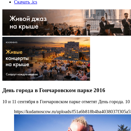
Скачать .ics
День города в Гончаровском парке 2016
10 и 11 сентября в Гончаровском парке отметят День города. 1
https://kudamoscow.ru/uploads/f51a6b818b4ba4038037f305a