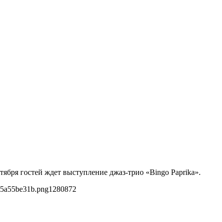
нтября гостей ждет выступление джаз-трио «Bingo Paprika».
05a55be31b.png
1280
872