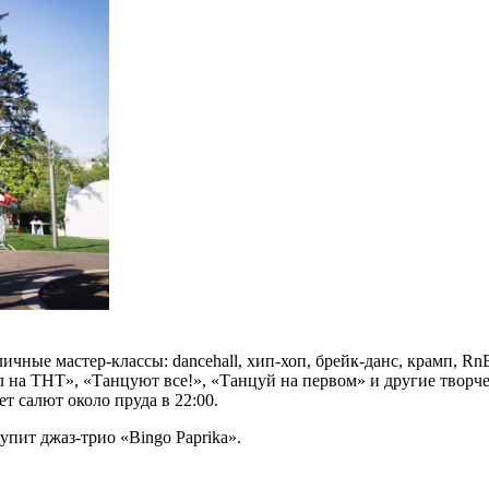
чные мастер-классы: dancehall, хип-хоп, брейк-данс, крамп, RnB
л на ТНТ», «Танцуют все!», «Танцуй на первом» и другие творч
т салют около пруда в 22:00.
тупит джаз-трио «Bingo Paprika».