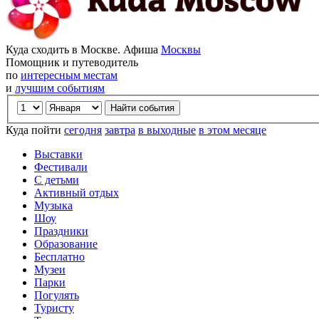
Куда сходить в Москве. Афиша
Москвы
Помощник и путеводитель
по
интересным местам
и
лучшим событиям
Куда пойти
сегодня
завтра
в выходные
в этом месяце
Выставки
Фестивали
С детьми
Активный отдых
Музыка
Шоу
Праздники
Образование
Бесплатно
Музеи
Парки
Погулять
Туристу