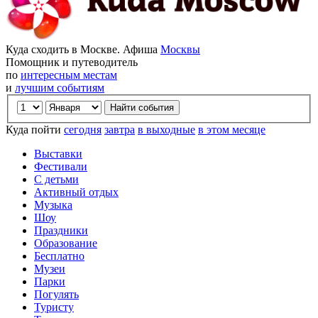
Куда сходить в Москве. Афиша
Москвы
Помощник и путеводитель
по
интересным местам
и
лучшим событиям
Куда пойти
сегодня
завтра
в выходные
в этом месяце
Выставки
Фестивали
С детьми
Активный отдых
Музыка
Шоу
Праздники
Образование
Бесплатно
Музеи
Парки
Погулять
Туристу