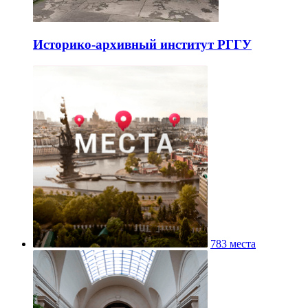
Историко-архивный институт РГГУ
783 места