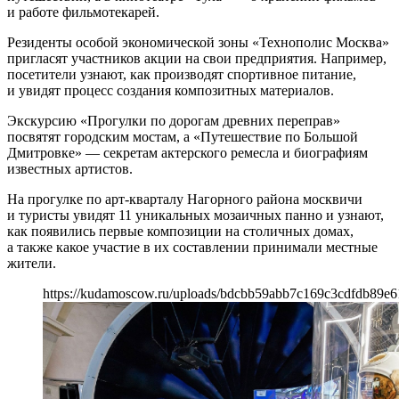
и работе фильмотекарей.
Резиденты особой экономической зоны «Технополис Москва»
пригласят участников акции на свои предприятия. Например,
посетители узнают, как производят спортивное питание,
и увидят процесс создания композитных материалов.
Экскурсию «Прогулки по дорогам древних переправ»
посвятят городским мостам, а «Путешествие по Большой
Дмитровке» — секретам актерского ремесла и биографиям
известных артистов.
На прогулке по арт-кварталу Нагорного района москвичи
и туристы увидят 11 уникальных мозаичных панно и узнают,
как появились первые композиции на столичных домах,
а также какое участие в их составлении принимали местные
жители.
https://kudamoscow.ru/uploads/bdcbb59abb7c169c3cdfdb89e6