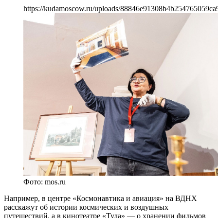
https://kudamoscow.ru/uploads/88846e91308b4b254765059ca
Фото: mos.ru
Например, в центре «Космонавтика и авиация» на ВДНХ
расскажут об истории космических и воздушных
путешествий, а в кинотеатре «Тула» — о хранении фильмов