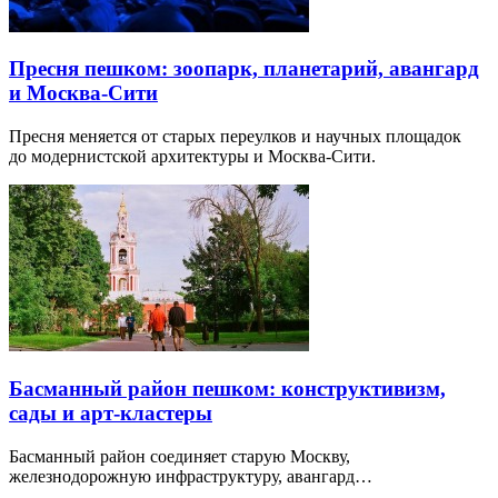
Пресня пешком: зоопарк, планетарий, авангард
и Москва-Сити
Пресня меняется от старых переулков и научных площадок
до модернистской архитектуры и Москва-Сити.
Басманный район пешком: конструктивизм,
сады и арт-кластеры
Басманный район соединяет старую Москву,
железнодорожную инфраструктуру, авангард…