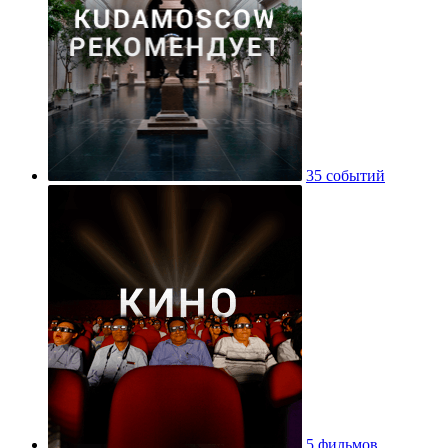
35 событий
5 фильмов