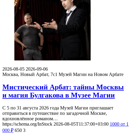
2026-08-05
2026-09-06
Москва, Новый Арбат, 7с1
Музей Магии на Новом Арбате
Мистический Арбат: тайны Москвы
и магия Булгакова в Музее Магии
С 5 по 31 августа 2026 года Музей Магии приглашает
отправиться в путешествие по загадочной Москве,
вдохновлённое романом…
https://schema.org/InStock
2026-08-05T11:37:00+03:00
1000
от 1
000
₽
650
3