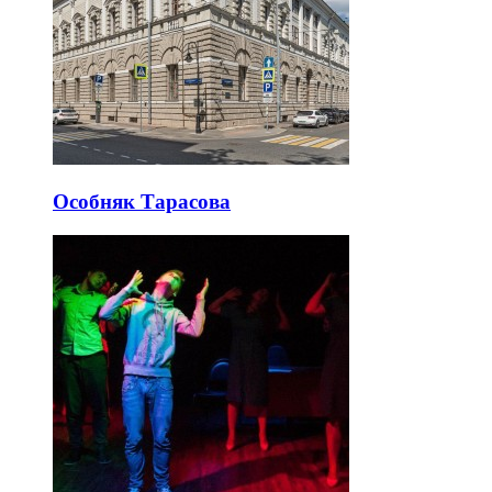
Особняк Тарасова