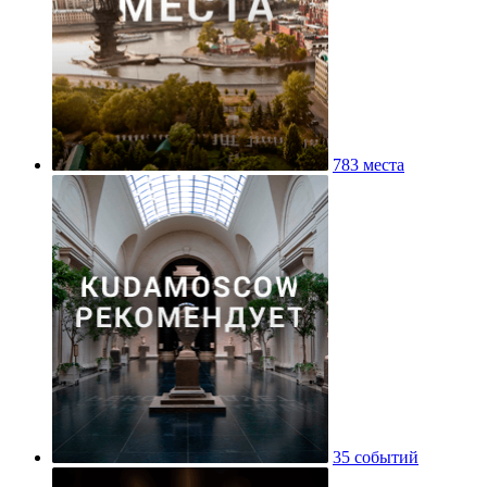
783 места
35 событий