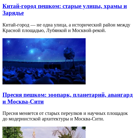
Китай-город пешком: старые улицы, храмы и
Зарядье
Китай-город — не одна улица, а исторический район между
Красной площадью, Лубянкой и Москвой-рекой.
Пресня пешком: зоопарк, планетарий, авангард
и Москва-Сити
Пресня меняется от старых переулков и научных площадок
до модернистской архитектуры и Москва-Сити.