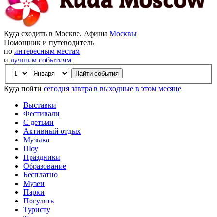
Куда сходить в Москве. Афиша
Москвы
Помощник и путеводитель
по
интересным местам
и
лучшим событиям
Куда пойти
сегодня
завтра
в выходные
в этом месяце
Выставки
Фестивали
С детьми
Активный отдых
Музыка
Шоу
Праздники
Образование
Бесплатно
Музеи
Парки
Погулять
Туристу