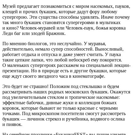
Музей предлагает познакомиться с миром насекомых, пауков,
клещей и прочих букашек, которые дадут фору любому
супергерою. Эти существа способны удивлять. Иначе почему
так много букашек становятся супергероями в мультиках
и кино? Человек-муравей или Человек-паук, божья коровка
Леди баг или злодей Бражник.
По мнению биологов, это неслучайно. У муравья,
действительно, немало супер способностей. Выносливый,
работает отдыха и отпуска и даже умеет считать. У паука
такие цепкие лапки, что любой небоскреб ему покорится.
О маленьких супергероях расскажем на специальной лекции-
презентации. Но в природе есть и другие букашки, которые
еще ждут своего звездного часа в кинематографе.
Это будет не страшно! Положим под стеклышко и будем
рассматривать наших родных московских букашек. Окажутся
под увеличительным стеклом и тропические насекомые:
эффектные бабочки, дивные жуки и коллекция божьих
коровок, которые бывают не только красные с черными
точками. Под микроскопом посетители смогут рассмотреть
букашек — личинок стрекоз и ручейника, водяного ослика
и пиявок.
На семейном празднике «БукашкиFEST» вы лучше узнаете