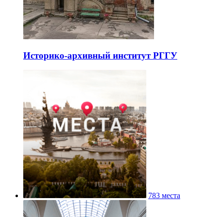
Историко-архивный институт РГГУ
783 места