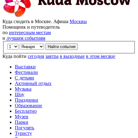
Куда сходить в Москве. Афиша
Москвы
Помощник и путеводитель
по
интересным местам
и
лучшим событиям
Куда пойти
сегодня
завтра
в выходные
в этом месяце
Выставки
Фестивали
С детьми
Активный отдых
Музыка
Шоу
Праздники
Образование
Бесплатно
Музеи
Парки
Погулять
Туристу