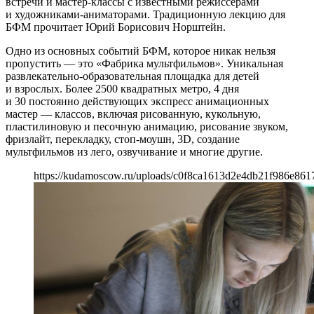
встречи и мастер-классы с известными режиссерами
и художниками-аниматорами. Традиционную лекцию для
БФМ прочитает Юрий Борисович Норштейн.
Одно из основных событий БФМ, которое никак нельзя
пропустить — это «Фабрика мультфильмов». Уникальная
развлекательно-образовательная площадка для детей
и взрослых. Более 2500 квадратных метро, 4 дня
и 30 постоянно действующих экспресс анимационных
мастер — классов, включая рисованную, кукольную,
пластилиновую и песочную анимацию, рисование звуком,
фризлайт, перекладку, стоп-моушн, 3D, создание
мультфильмов из лего, озвучивание и многие другие.
https://kudamoscow.ru/uploads/c0f8ca1613d2e4db21f986e861