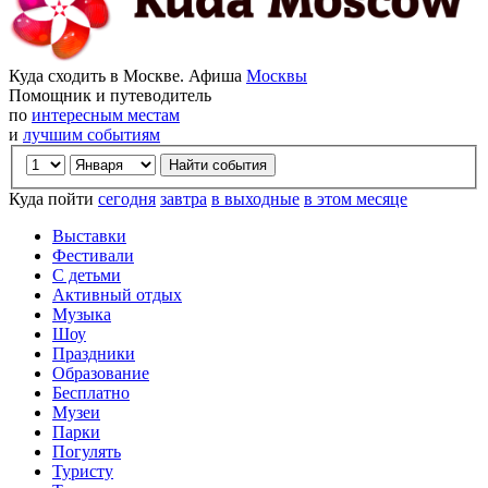
Куда сходить в Москве. Афиша
Москвы
Помощник и путеводитель
по
интересным местам
и
лучшим событиям
Куда пойти
сегодня
завтра
в выходные
в этом месяце
Выставки
Фестивали
С детьми
Активный отдых
Музыка
Шоу
Праздники
Образование
Бесплатно
Музеи
Парки
Погулять
Туристу