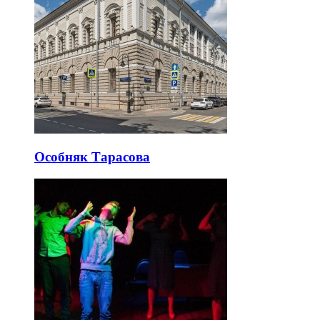
Особняк Тарасова