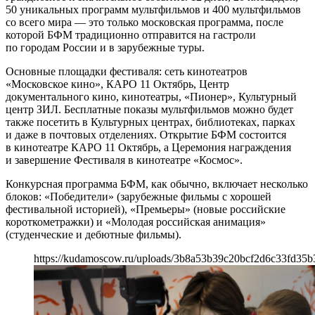
50 уникальных программ мультфильмов и 400 мультфильмов
со всего мира — это только московская программа, после
которой БФМ традиционно отправится на гастроли
по городам России и в зарубежные туры.
Основные площадки фестиваля: сеть кинотеатров
«Московское кино», КАРО 11 Октябрь, Центр
документального кино, кинотеатры, «Пионер», Культурный
центр ЗИЛ. Бесплатные показы мультфильмов можно будет
также посетить в Культурных центрах, библиотеках, парках
и даже в почтовых отделениях. Открытие БФМ состоится
в кинотеатре КАРО 11 Октябрь, а Церемония награждения
и завершение Фестиваля в кинотеатре «Космос».
Конкурсная программа БФМ, как обычно, включает несколько
блоков: «Победители» (зарубежные фильмы с хорошей
фестивальной историей), «Премьеры» (новые российские
короткометражки) и «Молодая российская анимация»
(студенческие и дебютные фильмы).
https://kudamoscow.ru/uploads/3b8a53b39c20bcf2d6c33fd35b