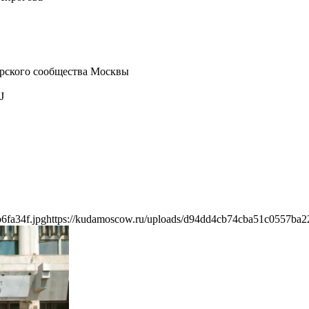
ерского сообщества Москвы
J
6fa34f.jpg
https://kudamoscow.ru/uploads/d94dd4cb74cba51c0557ba2