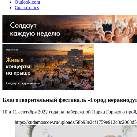
Outlook.com
Скачать .ics
Благотворительный фестиваль «Город неравнод
10 и 11 сентября 2022 года на набережной Парка Горького пр
https://kudamoscow.ru/uploads/58b93e2cf1759e912c8c2068d5