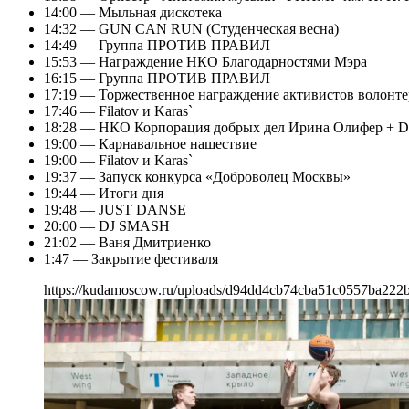
14:00 — Мыльная дискотека
14:32 — GUN CAN RUN (Студенческая весна)
14:49 — Группа ПРОТИВ ПРАВИЛ
15:53 — Награждение НКО Благодарностями Мэра
16:15 — Группа ПРОТИВ ПРАВИЛ
17:19 — Торжественное награждение активистов волонт
17:46 — Filatov и Karas`
18:28 — НКО Корпорация добрых дел Ирина Олифер + D
19:00 — Карнавальное нашествие
19:00 — Filatov и Karas`
19:37 — Запуск конкурса «Доброволец Москвы»
19:44 — Итоги дня
19:48 — JUST DANSE
20:00 — DJ SMASH
21:02 — Ваня Дмитриенко
1:47 — Закрытие фестиваля
https://kudamoscow.ru/uploads/d94dd4cb74cba51c0557ba222b