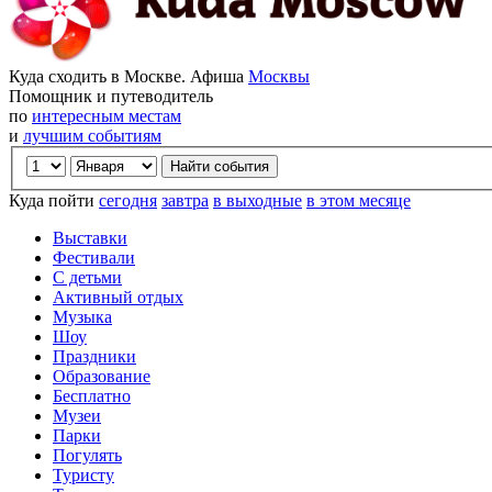
Куда сходить в Москве. Афиша
Москвы
Помощник и путеводитель
по
интересным местам
и
лучшим событиям
Куда пойти
сегодня
завтра
в выходные
в этом месяце
Выставки
Фестивали
С детьми
Активный отдых
Музыка
Шоу
Праздники
Образование
Бесплатно
Музеи
Парки
Погулять
Туристу