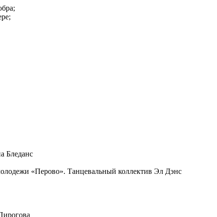
обра;
ре;
а Бледанс
 молодежи «Перово». Танцевальный коллектив Эл Дэнс
Пирогова