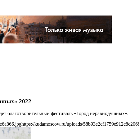
ушных» 2022
ойдет благотворительный фестиваль «Город неравнодушных».
e6a866.jpg
https://kudamoscow.ru/uploads/58b93e2cf1759e912c8c206