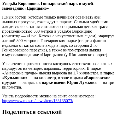
Усадьба Воронцово, Гончаровский парк и музей-
заповедник «Царицыно»
Юных гостей, которые только начинают осваивать азы
лыжных прогулок, тоже ждут в парках. Самыми удобными
для детского катания считаются специальная детская трасса
протяженностью 500 метров в усадьбе Воронцово
(ориентир — «Live! Каток» с искусственным льдом), маршрут
длиной 800 метров в Гончаровском парке (старт и финиш
недалеко от катка возле входа в парк со стороны 2-го
Гончаровского переулка), а также километровая лыжня
в музее-заповеднике «Царицыно» (у Шипиловских ворот).
Увеличение протяженности коснулось естественных лыжных
маршрутов на четырех парковых территориях. В парке
«Ангарские пруды» лыжня выросла на 1,7 километра, в
парке
«Кузьминки»
— на километр, в зоне отдыха
«Борисовские
пруды»
— на два, а в
парке имени Юрия Лужкова
— на три
километра.
Узнать подробности можно на сайте организаторов:
https://www.mos.ru/news/item/133135073/
Поделиться ссылкой