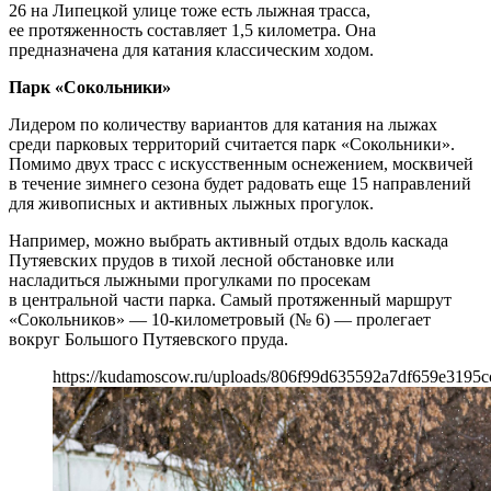
26 на Липецкой улице тоже есть лыжная трасса,
ее протяженность составляет 1,5 километра. Она
предназначена для катания классическим ходом.
Парк «Сокольники»
Лидером по количеству вариантов для катания на лыжах
среди парковых территорий считается парк «Сокольники».
Помимо двух трасс с искусственным оснежением, москвичей
в течение зимнего сезона будет радовать еще 15 направлений
для живописных и активных лыжных прогулок.
Например, можно выбрать активный отдых вдоль каскада
Путяевских прудов в тихой лесной обстановке или
насладиться лыжными прогулками по просекам
в центральной части парка. Самый протяженный маршрут
«Сокольников» — 10-километровый (№ 6) — пролегает
вокруг Большого Путяевского пруда.
https://kudamoscow.ru/uploads/806f99d635592a7df659e3195c