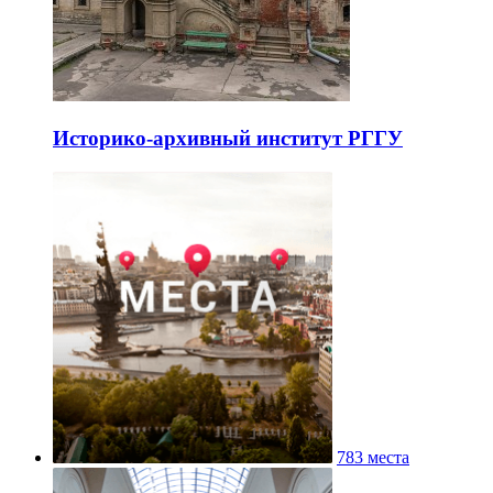
Историко-архивный институт РГГУ
783 места