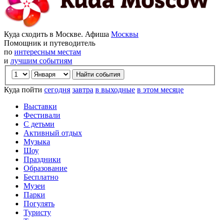
Куда сходить в Москве. Афиша
Москвы
Помощник и путеводитель
по
интересным местам
и
лучшим событиям
Куда пойти
сегодня
завтра
в выходные
в этом месяце
Выставки
Фестивали
С детьми
Активный отдых
Музыка
Шоу
Праздники
Образование
Бесплатно
Музеи
Парки
Погулять
Туристу