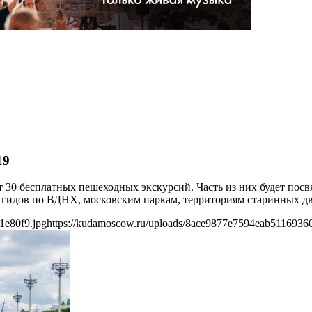
19
ют 30 бесплатных пешеходных экскурсий. Часть из них будет по
 гидов по ВДНХ, московским паркам, территориям старинных дв
1e80f9.jpg
https://kudamoscow.ru/uploads/8ace9877e7594eab5116936