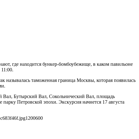
нают, где находится бункер-бомбоубежище, в каком павильоне
11:00.
так называлась таможенная граница Москвы, которая появилась
ми.
ый Вал, Бутырский Вал, Сокольнический Вал, площадь
 парку Петровской эпохи. Экскурсия начнется 17 августа
c683f46f.jpg
1200
600