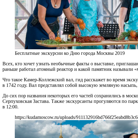
Бесплатные экскурсии ко Дню города Москвы 2019
Всех, кто хочет узнать необычные факты о выставке, приглаша
раньше работал атомный реактор и какой памятник называли «м
Что такое Камер-Коллежский вал, гид расскажет во время экск
в 1742 году. Вал представлял собой высокую земляную насып
До сих пор названия некоторых его частей сохранились в мос
Серпуховская Застава. Также экскурсанты прогуляются по пар
в 12:00.
https://kudamoscow.ru/uploads/911132916bd766f25eabd8b3c6