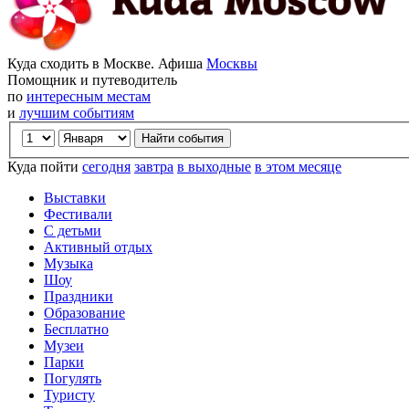
Куда сходить в Москве. Афиша
Москвы
Помощник и путеводитель
по
интересным местам
и
лучшим событиям
Куда пойти
сегодня
завтра
в выходные
в этом месяце
Выставки
Фестивали
С детьми
Активный отдых
Музыка
Шоу
Праздники
Образование
Бесплатно
Музеи
Парки
Погулять
Туристу