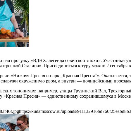
ют на прогулку «ВДНХ: легенда советской эпохи». Участники уз
атрешкой Сталина». Присоединиться к туру можно 2 сентября в 
урсии «Нижняя Пресня и парк „Красная Пресня“». Оказывается, 
ь, снаружи окруженную рвом, а внутри — полицейскими проезда
ковских топонимах: например, улицы Грузинский Вал, Трехгорн
ку «Красная Пресня» — единственному сохранившемуся в Москве
83f46f.jpg
https://kudamoscow.ru/uploads/911132916bd766f25eabd8b3