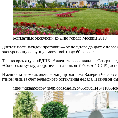
Бесплатные экскурсии ко Дню города Москвы 2019
Длительность каждой прогулки — от полутора до двух с полови
экскурсионную группу смогут войти до 60 человек.
Так, во время тура «ВДНХ. Аллеи второго плана — Север» гид
«Советская культура» (ранее — павильон Узбекской ССР) распо
Именно на этом самолете командир экипажа Валерий Чкалов с
глыбы льда за счет рельефного остекления фасада. Павильон был
https://kudamoscow.ru/uploads/5ad1f2c465ca0d1f45411056fe