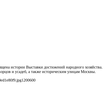
священа истории Выставки достижений народного хозяйства.
орцов и усадеб, а также историческим улицам Москвы.
0ed1e80f9.jpg
1200
600