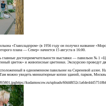
льона «Главхладпром» (в 1956 году он получил название «Моро
орого плана — Север» начнется 15 августа в 16:00.
 главные достопримечательности выставки — павильон № 1 «Це
ный цветок» и живописные цветники. Экскурсию проведут дважды
сположенный в одноименном павильоне на Сиреневой аллее. На
). Там можно увидеть миниатюрные копии зданий, парков, Москв
f65801.jpg
https://kudamoscow.ru/uploads/60d48f32c1a64e44457518b