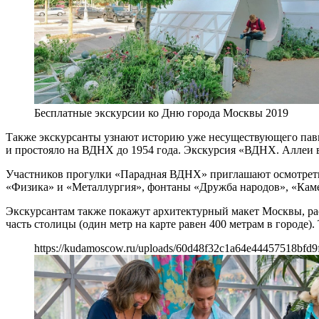
Бесплатные экскурсии ко Дню города Москвы 2019
Также экскурсанты узнают историю уже несуществующего пави
и простояло на ВДНХ до 1954 года. Экскурсия «ВДНХ. Аллеи вт
Участников прогулки «Парадная ВДНХ» приглашают осмотреть
«Физика» и «Металлургия», фонтаны «Дружба народов», «Камен
Экскурсантам также покажут архитектурный макет Москвы, ра
часть столицы (один метр на карте равен 400 метрам в городе
https://kudamoscow.ru/uploads/60d48f32c1a64e44457518bfd9