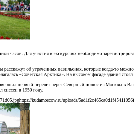
ной часов. Для участия в экскурсиях необходимо зарегистрирова
ы расскажут об утраченных павильонах, которые когда-то можн
лагалась «Советская Арктика». На высоком фасаде здания стоял
овершил первый перелет через Северный полюс из Москвы в Ва
 снесен в 1950 году.
b71d05.jpg
https://kudamoscow.ru/uploads/5ad1f2c465ca0d1f45411056