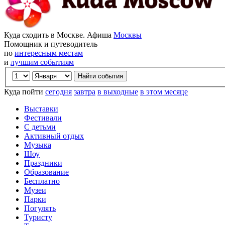
Куда сходить в Москве. Афиша
Москвы
Помощник и путеводитель
по
интересным местам
и
лучшим событиям
Куда пойти
сегодня
завтра
в выходные
в этом месяце
Выставки
Фестивали
С детьми
Активный отдых
Музыка
Шоу
Праздники
Образование
Бесплатно
Музеи
Парки
Погулять
Туристу