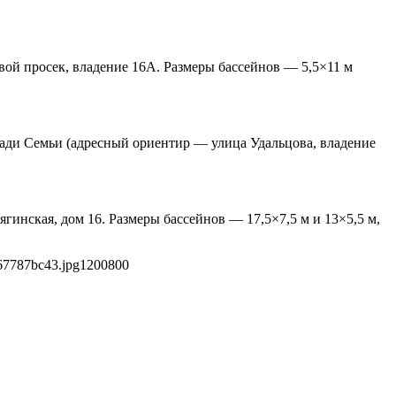
ой просек, владение 16А. Размеры бассейнов — 5,5×11 м
ощади Семьи (адресный ориентир — улица Удальцова, владение
нская, дом 16. Размеры бассейнов — 17,5×7,5 м и 13×5,5 м,
67787bc43.jpg
1200
800