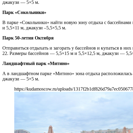
джакузи — 5×5 м.
Парк «Сокольники»
В парке «Сокольники» найти новую зону отдыха с бассейнами 
и 5,5×11 м, джакузи –5,5×5,5 м.
Парк 50-летия Октября
Отправиться отдыхать и загорать у бассейнов и купаться в ни
22. Размеры бассейнов — 5,5×15 м и 5,5×12,5 м, джакузи — 5,5×
Ландшафтный парк «Митино»
А в ландшафтном парке «Митино» зона отдыха расположилась о
джакузи — 5×5 м.
https://kudamoscow.ru/uploads/1317f2b1df826d79a7ec050677