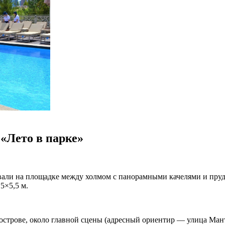
«Лето в парке»
овали на площадке между холмом с панорамными качелями и пру
5×5,5 м.
острове, около главной сцены (адресный ориентир — улица Мант