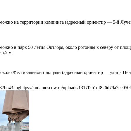
можно на территории кемпинга (адресный ориентир — 5-й Лучев
х можно в парк 50-летия Октября, около ротонды к северу от пл
5,5 м.
коло Фестивальной площади (адресный ориентир — улица Пеняги
87bc43.jpg
https://kudamoscow.ru/uploads/1317f2b1df826d79a7ec050