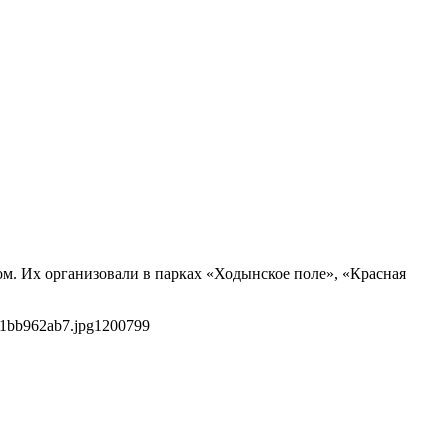
м. Их организовали в парках «Ходынское поле», «Красная
01bb962ab7.jpg
1200
799