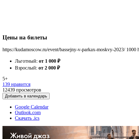
Цены на билеты
https://kudamoscow.ru/event/bassejny-v-parkax-moskvy-2023/
1000
Льготный:
от 1 000
₽
Взрослый:
от 2 000
₽
5+
139 нравится
12439
просмотров
Добавить в календарь
Google Calendar
Outlook.com
Скачать .ics