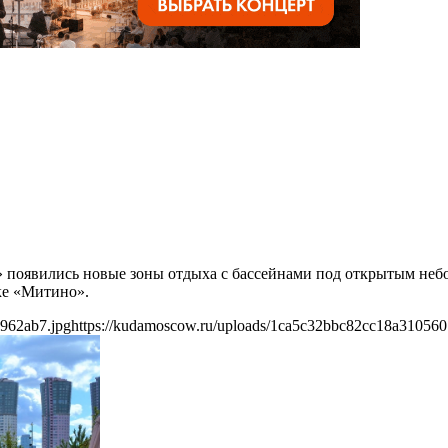
» появились новые зоны отдыха с бассейнами под открытым небо
ке «Митино».
962ab7.jpg
https://kudamoscow.ru/uploads/1ca5c32bbc82cc18a31056