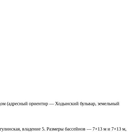
дом (адресный ориентир — Ходынский бульвар, земельный
улинская, владение 5. Размеры бассейнов — 7×13 м и 7×13 м,