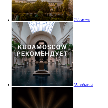
783 места
35 событий