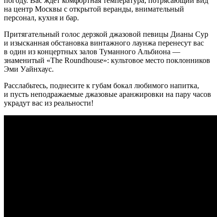
погоду. Вас ждет комфортная температура, потрясающий вид
на центр Москвы с открытой веранды, внимательный
персонал, кухня и бар.
Притягательный голос дерзкой джазовой певицы Дианы Сур
и изысканная обстановка винтажного лаунжа перенесут вас
в один из концертных залов Туманного Альбиона —
знаменитый «The Roundhouse»: культовое место поклонников
Эми Уайнхаус.
Расслабьтесь, поднесите к губам бокал любимого напитка,
и пусть неподражаемые джазовые аранжировки на пару часов
украдут вас из реальности!