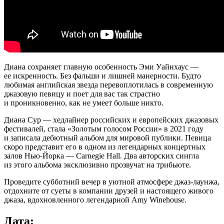
Диана сохраняет главную особенность Эми Уайнхаус —
ее искренность. Без фальши и лишней манерности. Будто
любимая английская звезда перевоплотилась в современную
джазовую певицу и поет для вас так страстно
и проникновенно, как не умеет больше никто.
Диана Сур — хедлайнер российских и европейских джазовых
фестивалей, стала «Золотым голосом России» в 2021 году
и записала дебютный альбом для мировой публики. Певица
скоро представит его в одном из легендарных концертных
залов Нью-Йорка — Carnegie Hall. Два авторских сингла
из этого альбома эксклюзивно прозвучат на трибьюте.
Проведите субботний вечер в уютной атмосфере джаз-лаунжа,
отдохните от суеты в компании друзей и настоящего живого
джаза, вдохновленного легендарной Amy Winehouse.
Дата: