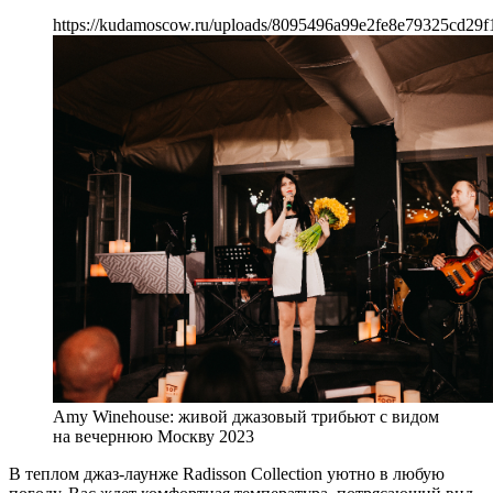
https://kudamoscow.ru/uploads/8095496a99e2fe8e79325cd29f
Amy Winehouse: живой джазовый трибьют с видом
на вечернюю Москву 2023
В теплом джаз-лаунже Radisson Collection уютно в любую