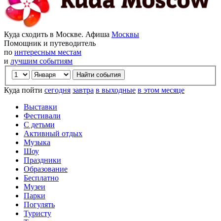
Куда сходить в Москве. Афиша
Москвы
Помощник и путеводитель
по
интересным местам
и
лучшим событиям
Куда пойти
сегодня
завтра
в выходные
в этом месяце
Выставки
Фестивали
С детьми
Активный отдых
Музыка
Шоу
Праздники
Образование
Бесплатно
Музеи
Парки
Погулять
Туристу