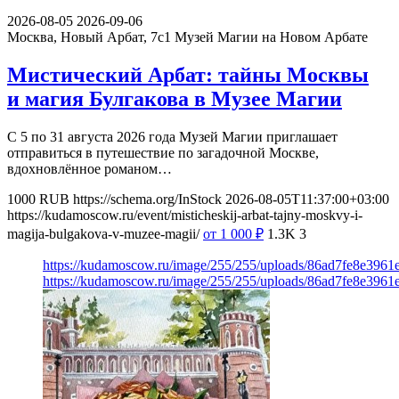
2026-08-05
2026-09-06
Москва, Новый Арбат, 7с1
Музей Магии на Новом Арбате
Мистический Арбат: тайны Москвы
и магия Булгакова в Музее Магии
С 5 по 31 августа 2026 года Музей Магии приглашает
отправиться в путешествие по загадочной Москве,
вдохновлённое романом…
1000
RUB
https://schema.org/InStock
2026-08-05T11:37:00+03:00
https://kudamoscow.ru/event/misticheskij-arbat-tajny-moskvy-i-
magija-bulgakova-v-muzee-magii/
от 1 000
₽
1.3K
3
https://kudamoscow.ru/image/255/255/uploads/86ad7fe8e396
https://kudamoscow.ru/image/255/255/uploads/86ad7fe8e396