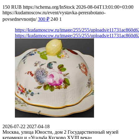
150
RUB
https://schema.org/InStock
2026-08-04T13:01:00+03:00
https://kudamoscow.ru/event/vystavka-pererabotano-
povsednevnostju/
300
₽
240
1
https://kudamoscow.ru/image/255/255/uploads/e11731ac860d6
https://kudamoscow.ru/image/255/255/uploads/e11731ac860d6
2026-07-22
2027-04-18
Москва, улица Юности, дом 2
Государственный музей
керамики и «Усадьба Кусково XVIII века»