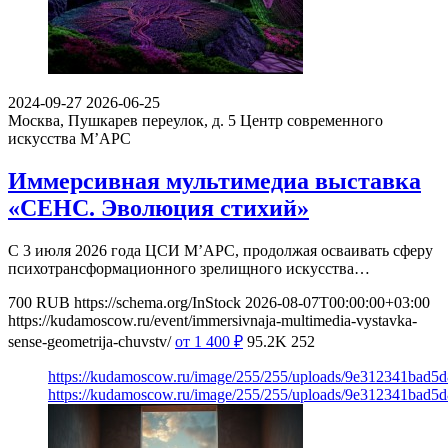
2024-09-27
2026-06-25
Москва, Пушкарев переулок, д. 5
Центр современного
искусства М’АРС
Иммерсивная мультимедиа выставка
«СЕНС. Эволюция стихий»
С 3 июля 2026 года ЦСИ М’АРС, продолжая осваивать сферу
психотрансформационного зрелищного искусства…
700
RUB
https://schema.org/InStock
2026-08-07T00:00:00+03:00
https://kudamoscow.ru/event/immersivnaja-multimedia-vystavka-
sense-geometrija-chuvstv/
от 1 400
₽
95.2K
252
https://kudamoscow.ru/image/255/255/uploads/9e312341bad5
https://kudamoscow.ru/image/255/255/uploads/9e312341bad5