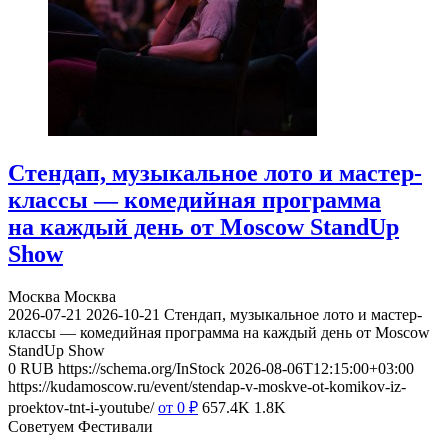
Стендап, музыкальное лото и мастер-
классы — комедийная программа
на каждый день от Moscow StandUp
Show
Москва
Москва
2026-07-21
2026-10-21
Стендап, музыкальное лото и мастер-
классы — комедийная программа на каждый день от Moscow
StandUp Show
0
RUB
https://schema.org/InStock
2026-08-06T12:15:00+03:00
https://kudamoscow.ru/event/stendap-v-moskve-ot-komikov-iz-
proektov-tnt-i-youtube/
от 0
₽
657.4K
1.8K
Советуем Фестивали