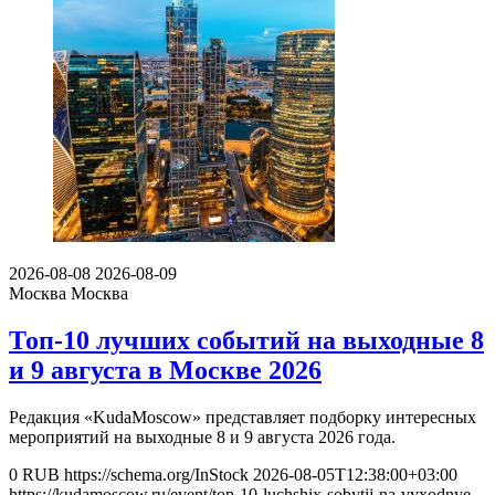
2026-08-08
2026-08-09
Москва
Москва
Топ-10 лучших событий на выходные 8
и 9 августа в Москве 2026
Редакция «KudaMoscow» представляет подборку интересных
мероприятий на выходные 8 и 9 августа 2026 года.
0
RUB
https://schema.org/InStock
2026-08-05T12:38:00+03:00
https://kudamoscow.ru/event/top-10-luchshix-sobytij-na-vyxodnye-