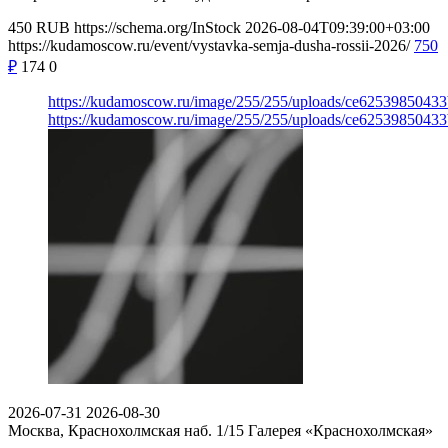
450
RUB
https://schema.org/InStock
2026-08-04T09:39:00+03:00
https://kudamoscow.ru/event/vystavka-semja-dusha-rossii-2026/
750
₽
174
0
https://kudamoscow.ru/image/255/255/uploads/ce6253985043
https://kudamoscow.ru/image/255/255/uploads/ce6253985043
2026-07-31
2026-08-30
Москва, Краснохолмская наб. 1/15
Галерея «Краснохолмская»