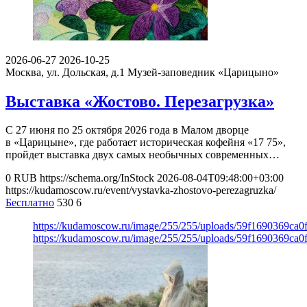
2026-06-27
2026-10-25
Москва, ул. Дольская, д.1
Музей-заповедник «Царицыно»
Выставка «Жостово. Перезагрузка»
С 27 июня по 25 октября 2026 года в Малом дворце
в «Царицыне», где работает историческая кофейня «17 75»,
пройдет выставка двух самых необычных современных…
0
RUB
https://schema.org/InStock
2026-08-04T09:48:00+03:00
https://kudamoscow.ru/event/vystavka-zhostovo-perezagruzka/
Бесплатно
530
6
https://kudamoscow.ru/image/255/255/uploads/59f1690369ca
https://kudamoscow.ru/image/255/255/uploads/59f1690369ca