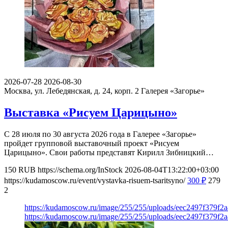
2026-07-28
2026-08-30
Москва, ул. Лебедянская, д. 24, корп. 2
Галерея «Загорье»
Выставка «Рисуем Царицыно»
С 28 июля по 30 августа 2026 года в Галерее «Загорье»
пройдет групповой выставочный проект «Рисуем
Царицыно». Свои работы представят Кирилл Зибницкий…
150
RUB
https://schema.org/InStock
2026-08-04T13:22:00+03:00
https://kudamoscow.ru/event/vystavka-risuem-tsaritsyno/
300
₽
279
2
https://kudamoscow.ru/image/255/255/uploads/eec2497f379f
https://kudamoscow.ru/image/255/255/uploads/eec2497f379f