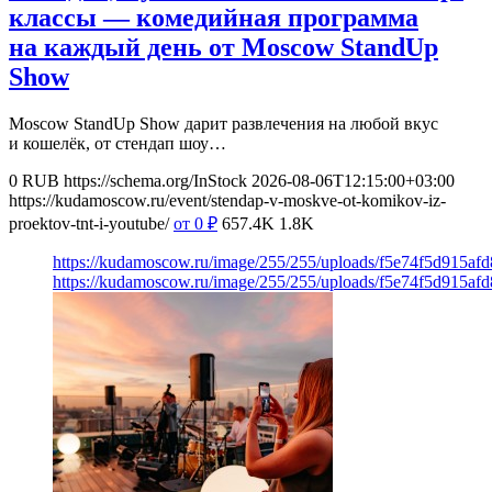
классы — комедийная программа
на каждый день от Moscow StandUp
Show
Moscow StandUp Show дарит развлечения на любой вкус
и кошелёк, от стендап шоу…
0
RUB
https://schema.org/InStock
2026-08-06T12:15:00+03:00
https://kudamoscow.ru/event/stendap-v-moskve-ot-komikov-iz-
proektov-tnt-i-youtube/
от 0
₽
657.4K
1.8K
https://kudamoscow.ru/image/255/255/uploads/f5e74f5d915a
https://kudamoscow.ru/image/255/255/uploads/f5e74f5d915a