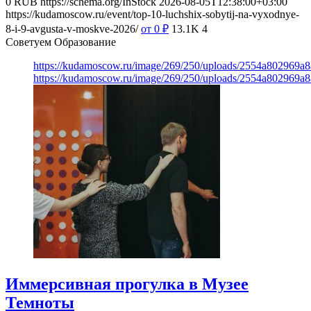
0
RUB
https://schema.org/InStock
2026-08-05T12:38:00+03:00
https://kudamoscow.ru/event/top-10-luchshix-sobytij-na-vyxodnye-
8-i-9-avgusta-v-moskve-2026/
от 0
₽
13.1K
4
Советуем Образование
https://kudamoscow.ru/image/269/250/uploads/2554a802969
https://kudamoscow.ru/image/269/250/uploads/2554a802969
Иммерсивная прогулка в Музее
Темноты