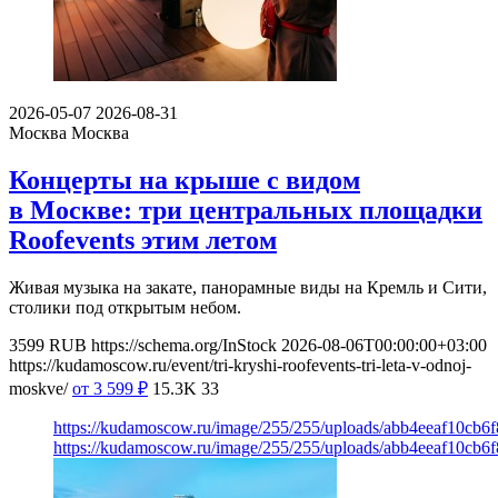
2026-05-07
2026-08-31
Москва
Москва
Концерты на крыше с видом
в Москве: три центральных площадки
Roofevents этим летом
Живая музыка на закате, панорамные виды на Кремль и Сити,
столики под открытым небом.
3599
RUB
https://schema.org/InStock
2026-08-06T00:00:00+03:00
https://kudamoscow.ru/event/tri-kryshi-roofevents-tri-leta-v-odnoj-
moskve/
от 3 599
₽
15.3K
33
https://kudamoscow.ru/image/255/255/uploads/abb4eeaf10cb
https://kudamoscow.ru/image/255/255/uploads/abb4eeaf10cb