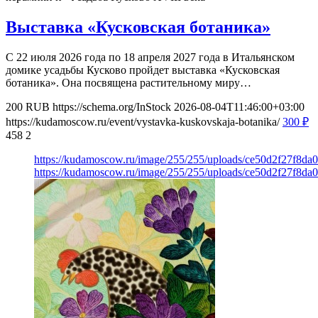
Выставка «Кусковская ботаника»
С 22 июля 2026 года по 18 апреля 2027 года в Итальянском
домике усадьбы Кусково пройдет выставка «Кусковская
ботаника». Она посвящена растительному миру…
200
RUB
https://schema.org/InStock
2026-08-04T11:46:00+03:00
https://kudamoscow.ru/event/vystavka-kuskovskaja-botanika/
300
₽
458
2
https://kudamoscow.ru/image/255/255/uploads/ce50d2f27f8d
https://kudamoscow.ru/image/255/255/uploads/ce50d2f27f8d