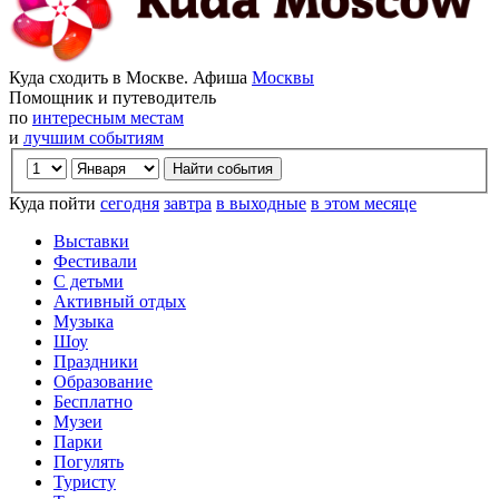
Куда сходить в Москве. Афиша
Москвы
Помощник и путеводитель
по
интересным местам
и
лучшим событиям
Куда пойти
сегодня
завтра
в выходные
в этом месяце
Выставки
Фестивали
С детьми
Активный отдых
Музыка
Шоу
Праздники
Образование
Бесплатно
Музеи
Парки
Погулять
Туристу