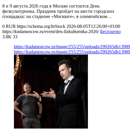
8 и 9 августа 2026 года в Москве состоится День
физкультурника. Праздник пройдет на шести городских
площадках: на стадионе «Москвич», в олимпийском…
0
RUB
https://schema.org/InStock
2026-08-05T12:26:00+03:00
https://kudamoscow.ru/event/den-fizkulturnika-2026/
Бесплатно
3.8K
33
https://kudamoscow.ru/image/255/255/uploads/299265db139
https://kudamoscow.ru/image/255/255/uploads/299265db139