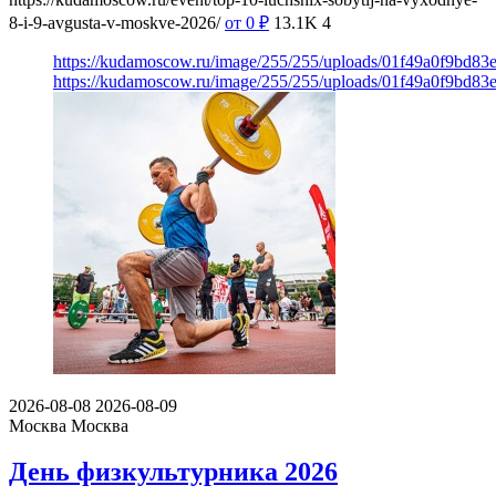
8-i-9-avgusta-v-moskve-2026/
от 0
₽
13.1K
4
https://kudamoscow.ru/image/255/255/uploads/01f49a0f9bd83
https://kudamoscow.ru/image/255/255/uploads/01f49a0f9bd83
2026-08-08
2026-08-09
Москва
Москва
День физкультурника 2026