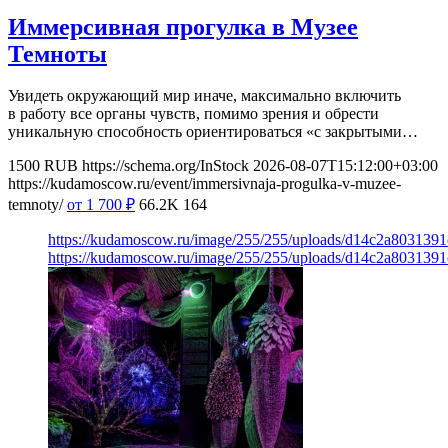
Иммерсивная прогулка в Музее
Темноты
Увидеть окружающий мир иначе, максимально включить
в работу все органы чувств, помимо зрения и обрести
уникальную способность ориентироваться «с закрытыми…
1500
RUB
https://schema.org/InStock
2026-08-07T15:12:00+03:00
https://kudamoscow.ru/event/immersivnaja-progulka-v-muzee-
temnoty/
от 1 700
₽
66.2K
164
https://kudamoscow.ru/image/255/255/uploads/d14c2a803139
https://kudamoscow.ru/image/255/255/uploads/d14c2a803139