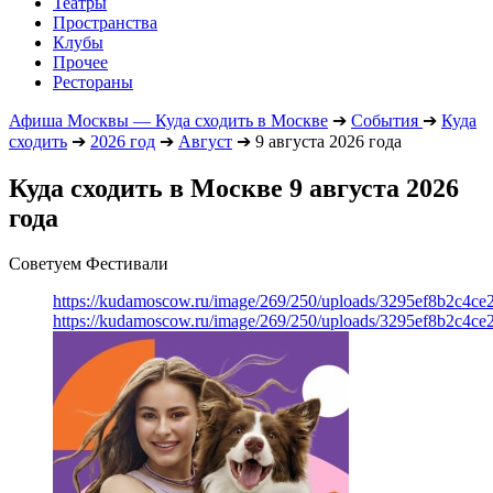
Театры
Пространства
Клубы
Прочее
Рестораны
Афиша Москвы — Куда сходить в Москве
➔
События
➔
Куда
сходить
➔
2026 год
➔
Август
➔
9 августа 2026 года
Куда сходить в Москве 9 августа 2026
года
Советуем Фестивали
https://kudamoscow.ru/image/269/250/uploads/3295ef8b2c4ce
https://kudamoscow.ru/image/269/250/uploads/3295ef8b2c4ce