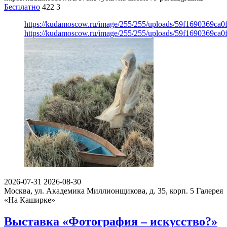
Бесплатно
422
3
https://kudamoscow.ru/image/255/255/uploads/59f1690369ca
https://kudamoscow.ru/image/255/255/uploads/59f1690369ca
2026-07-31
2026-08-30
Москва, ул. Академика Миллионщикова, д. 35, корп. 5
Галерея
«На Каширке»
Выставка «Фотография – искусство?»