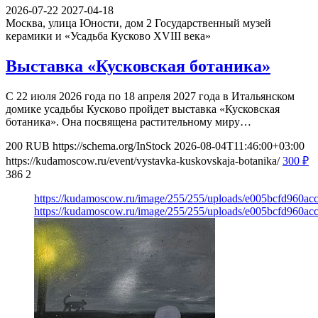
2026-07-22
2027-04-18
Москва, улица Юности, дом 2
Государственный музей
керамики и «Усадьба Кусково XVIII века»
Выставка «Кусковская ботаника»
С 22 июля 2026 года по 18 апреля 2027 года в Итальянском
домике усадьбы Кусково пройдет выставка «Кусковская
ботаника». Она посвящена растительному миру…
200
RUB
https://schema.org/InStock
2026-08-04T11:46:00+03:00
https://kudamoscow.ru/event/vystavka-kuskovskaja-botanika/
300
₽
386
2
https://kudamoscow.ru/image/255/255/uploads/e005bcfd960a
https://kudamoscow.ru/image/255/255/uploads/e005bcfd960a