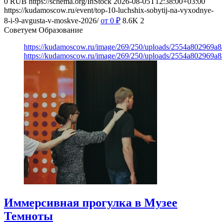
0
RUB
https://schema.org/InStock
2026-08-05T12:38:00+03:00
https://kudamoscow.ru/event/top-10-luchshix-sobytij-na-vyxodnye-
8-i-9-avgusta-v-moskve-2026/
от 0
₽
8.6K
2
Советуем Образование
https://kudamoscow.ru/image/269/250/uploads/2554a802969
https://kudamoscow.ru/image/269/250/uploads/2554a802969
Иммерсивная прогулка в Музее
Темноты