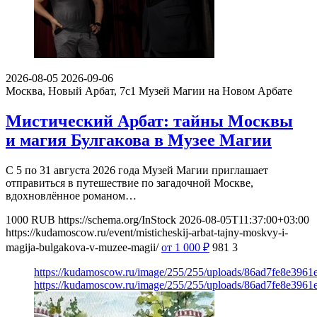
2026-08-05
2026-09-06
Москва, Новый Арбат, 7с1
Музей Магии на Новом Арбате
Мистический Арбат: тайны Москвы
и магия Булгакова в Музее Магии
С 5 по 31 августа 2026 года Музей Магии приглашает
отправиться в путешествие по загадочной Москве,
вдохновлённое романом…
1000
RUB
https://schema.org/InStock
2026-08-05T11:37:00+03:00
https://kudamoscow.ru/event/misticheskij-arbat-tajny-moskvy-i-
magija-bulgakova-v-muzee-magii/
от 1 000
₽
981
3
https://kudamoscow.ru/image/255/255/uploads/86ad7fe8e396
https://kudamoscow.ru/image/255/255/uploads/86ad7fe8e396