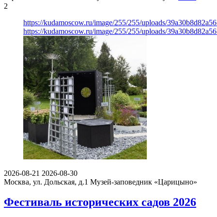
2
https://kudamoscow.ru/image/255/255/uploads/39a30b8d82a5
https://kudamoscow.ru/image/255/255/uploads/39a30b8d82a5
2026-08-21
2026-08-30
Москва, ул. Дольская, д.1
Музей-заповедник «Царицыно»
Фестиваль исторических садов 2026