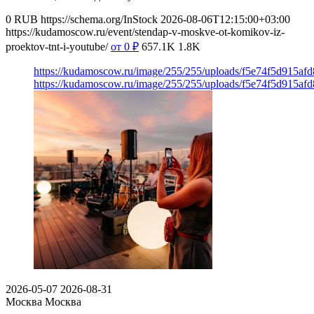
0
RUB
https://schema.org/InStock
2026-08-06T12:15:00+03:00
https://kudamoscow.ru/event/stendap-v-moskve-ot-komikov-iz-
proektov-tnt-i-youtube/
от 0
₽
657.1K
1.8K
https://kudamoscow.ru/image/255/255/uploads/f5e74f5d915a
https://kudamoscow.ru/image/255/255/uploads/f5e74f5d915a
2026-05-07
2026-08-31
Москва
Москва