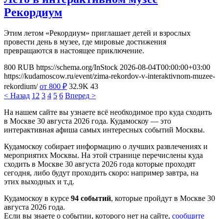
Рекордиум
Этим летом «Рекордиум» приглашает детей и взрослых
провести день в музее, где мировые достижения
превращаются в настоящее приключение.
800
RUB
https://schema.org/InStock
2026-08-04T00:00:00+03:00
https://kudamoscow.ru/event/zima-rekordov-v-interaktivnom-muzee-
rekordium/
от 800
₽
32.9K
43
< Назад
1
2
3
4
5
6
Вперед >
На нашем сайте вы узнаете всё необходимое про куда сходить
в Москве 30 августа 2026 года. Кудамоскоу — это
интерактивная афиша самых интересных событий Москвы.
Кудамоскоу собирает информацию о лучших развлечениях и
мероприятих Москвы. На этой странице перечислены куда
сходить в Москве 30 августа 2026 года которые проходят
сегодня, либо будут проходить скоро: например завтра, на
этих выходных и т.д.
Кудамоскоу в курсе
94 событий
, которые пройдут в Москве 30
августа 2026 года.
Если вы знаете о событии, которого нет на сайте,
сообщите