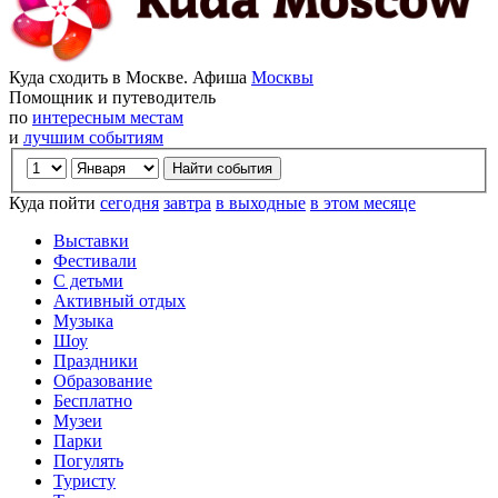
Куда сходить в Москве. Афиша
Москвы
Помощник и путеводитель
по
интересным местам
и
лучшим событиям
Куда пойти
сегодня
завтра
в выходные
в этом месяце
Выставки
Фестивали
С детьми
Активный отдых
Музыка
Шоу
Праздники
Образование
Бесплатно
Музеи
Парки
Погулять
Туристу