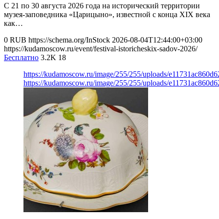
С 21 по 30 августа 2026 года на исторический территории
музея-заповедника «Царицыно», известной с конца XIX века
как…
0
RUB
https://schema.org/InStock
2026-08-04T12:44:00+03:00
https://kudamoscow.ru/event/festival-istoricheskix-sadov-2026/
Бесплатно
3.2K
18
https://kudamoscow.ru/image/255/255/uploads/e11731ac860d6
https://kudamoscow.ru/image/255/255/uploads/e11731ac860d6