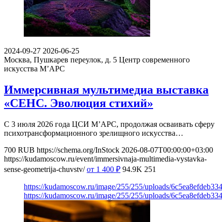
2024-09-27
2026-06-25
Москва, Пушкарев переулок, д. 5
Центр современного
искусства М’АРС
Иммерсивная мультимедиа выставка
«СЕНС. Эволюция стихий»
С 3 июля 2026 года ЦСИ М’АРС, продолжая осваивать сферу
психотрансформационного зрелищного искусства…
700
RUB
https://schema.org/InStock
2026-08-07T00:00:00+03:00
https://kudamoscow.ru/event/immersivnaja-multimedia-vystavka-
sense-geometrija-chuvstv/
от 1 400
₽
94.9K
251
https://kudamoscow.ru/image/255/255/uploads/6c5ea8efdeb3
https://kudamoscow.ru/image/255/255/uploads/6c5ea8efdeb3