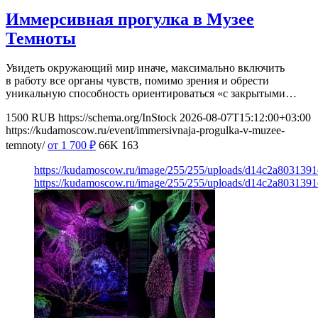
Иммерсивная прогулка в Музее
Темноты
Увидеть окружающий мир иначе, максимально включить
в работу все органы чувств, помимо зрения и обрести
уникальную способность ориентироваться «с закрытыми…
1500
RUB
https://schema.org/InStock
2026-08-07T15:12:00+03:00
https://kudamoscow.ru/event/immersivnaja-progulka-v-muzee-
temnoty/
от 1 700
₽
66K
163
https://kudamoscow.ru/image/255/255/uploads/d14c2a803139
https://kudamoscow.ru/image/255/255/uploads/d14c2a803139