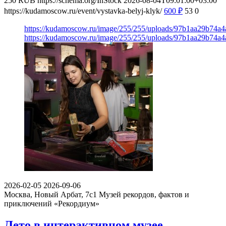
250
RUB
https://schema.org/InStock
2026-08-04T09:01:00+03:00
https://kudamoscow.ru/event/vystavka-belyj-klyk/
600
₽
53
0
https://kudamoscow.ru/image/255/255/uploads/97b1aa29b74a
https://kudamoscow.ru/image/255/255/uploads/97b1aa29b74a
2026-02-05
2026-09-06
Москва, Новый Арбат, 7с1
Музей рекордов, фактов и
приключений «Рекордиум»
Лето в интерактивном музее