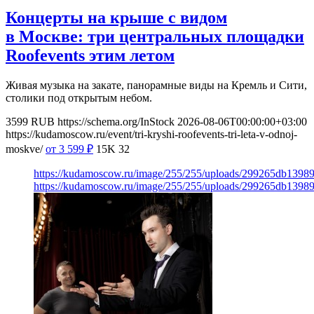
Концерты на крыше с видом
в Москве: три центральных площадки
Roofevents этим летом
Живая музыка на закате, панорамные виды на Кремль и Сити,
столики под открытым небом.
3599
RUB
https://schema.org/InStock
2026-08-06T00:00:00+03:00
https://kudamoscow.ru/event/tri-kryshi-roofevents-tri-leta-v-odnoj-
moskve/
от 3 599
₽
15K
32
https://kudamoscow.ru/image/255/255/uploads/299265db139
https://kudamoscow.ru/image/255/255/uploads/299265db139