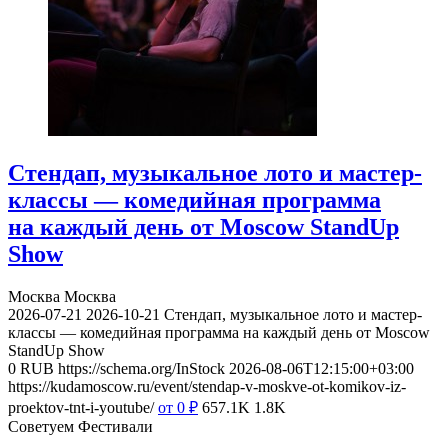
Стендап, музыкальное лото и мастер-
классы — комедийная программа
на каждый день от Moscow StandUp
Show
Москва
Москва
2026-07-21
2026-10-21
Стендап, музыкальное лото и мастер-
классы — комедийная программа на каждый день от Moscow
StandUp Show
0
RUB
https://schema.org/InStock
2026-08-06T12:15:00+03:00
https://kudamoscow.ru/event/stendap-v-moskve-ot-komikov-iz-
proektov-tnt-i-youtube/
от 0
₽
657.1K
1.8K
Советуем Фестивали