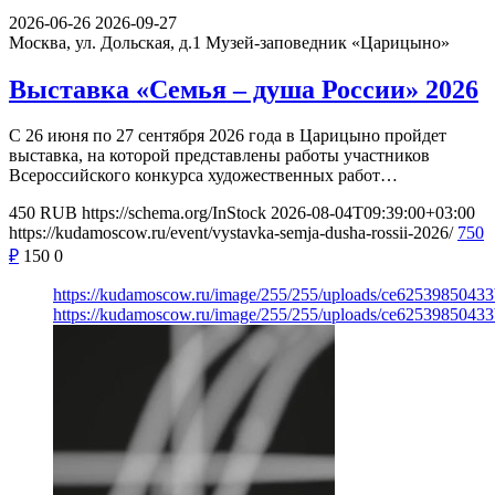
2026-06-26
2026-09-27
Москва, ул. Дольская, д.1
Музей-заповедник «Царицыно»
Выставка «Семья – душа России» 2026
С 26 июня по 27 сентября 2026 года в Царицыно пройдет
выставка, на которой представлены работы участников
Всероссийского конкурса художественных работ…
450
RUB
https://schema.org/InStock
2026-08-04T09:39:00+03:00
https://kudamoscow.ru/event/vystavka-semja-dusha-rossii-2026/
750
₽
150
0
https://kudamoscow.ru/image/255/255/uploads/ce6253985043
https://kudamoscow.ru/image/255/255/uploads/ce6253985043