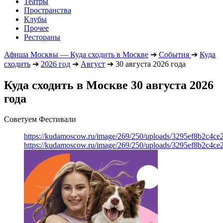
Театры
Пространства
Клубы
Прочее
Рестораны
Афиша Москвы — Куда сходить в Москве
➔
События
➔
Куда
сходить
➔
2026 год
➔
Август
➔
30 августа 2026 года
Куда сходить в Москве 30 августа 2026
года
Советуем Фестивали
https://kudamoscow.ru/image/269/250/uploads/3295ef8b2c4ce
https://kudamoscow.ru/image/269/250/uploads/3295ef8b2c4ce