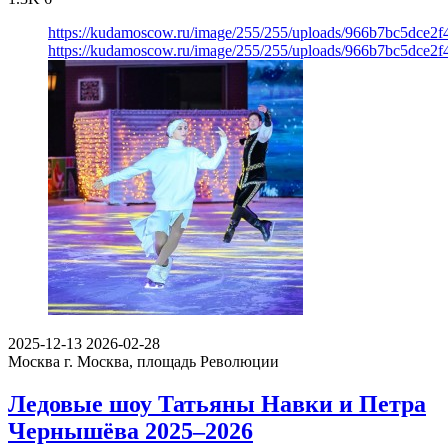
https://kudamoscow.ru/image/255/255/uploads/966b7bc5dce2
https://kudamoscow.ru/image/255/255/uploads/966b7bc5dce2
2025-12-13
2026-02-28
Москва
г. Москва, площадь Революции
Ледовые шоу Татьяны Навки и Петра
Чернышёва 2025–2026