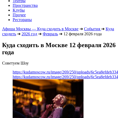
Театры
Пространства
Клубы
Прочее
Рестораны
Афиша Москвы — Куда сходить в Москве
➔
События
➔
Куда
сходить
➔
2026 год
➔
Февраль
➔
12 февраля 2026 года
Куда сходить в Москве 12 февраля 2026
года
Советуем Шоу
https://kudamoscow.ru/image/269/250/uploads/6c5ea8efdeb3
https://kudamoscow.ru/image/269/250/uploads/6c5ea8efdeb3