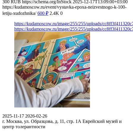
300
RUB
https://schema.org/InStock
2025-12-17T13:09:00+03:00
https://kudamoscow.ru/event/vystavka-epoxa-neizvestnogo-k-100-
letiju-xudozhnika/
600
₽
2.4K
0
https://kudamoscow.ru/image/255/255/uploads/cc8ff3f411320
https://kudamoscow.ru/image/255/255/uploads/cc8ff3f411320
2025-11-17
2026-02-26
г. Москва, ул. Образцова, д. 11, стр. 1А
Еврейский музей и
центр толерантности