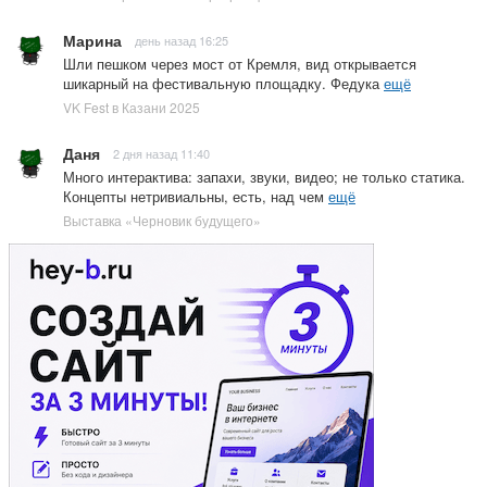
Марина
день назад 16:25
Шли пешком через мост от Кремля, вид открывается
шикарный на фестивальную площадку. Федука
ещё
VK Fest в Казани 2025
Даня
2 дня назад 11:40
Много интерактива: запахи, звуки, видео; не только статика.
Концепты нетривиальны, есть, над чем
ещё
Выставка «Черновик будущего»