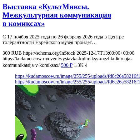
Выставка «КультМиксы.
Межкультурная коммуникация
в комиксах»
С 17 ноября 2025 года по 26 февраля 2026 года в Центре
толерантности Еврейского музея пройдет…
300
RUB
https://schema.org/InStock
2025-12-17T13:00:00+03:00
https://kudamoscow.ru/event/vystavka-kultmiksy-mezhkulturnaja-
kommunikatsija-v-komiksax/
500
₽
1.3K
4
https://kudamoscow.ru/image/255/255/uploads/fd6c26a58216f
https://kudamoscow.ru/image/255/255/uploads/fd6c26a58216f