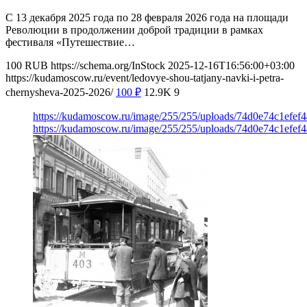
С 13 декабря 2025 года по 28 февраля 2026 года на площади
Революции в продолжении доброй традиции в рамках
фестиваля «Путешествие…
100
RUB
https://schema.org/InStock
2025-12-16T16:56:00+03:00
https://kudamoscow.ru/event/ledovye-shou-tatjany-navki-i-petra-
chernysheva-2025-2026/
100
₽
12.9K
9
https://kudamoscow.ru/image/255/255/uploads/74d0e74c1efef
https://kudamoscow.ru/image/255/255/uploads/74d0e74c1efef