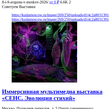
8-i-9-avgusta-v-moskve-2026/
от 0
₽
6.6K
2
Советуем Выставки
https://kudamoscow.ru/image/269/250/uploads/d14c2a803139
https://kudamoscow.ru/image/269/250/uploads/d14c2a803139
Иммерсивная мультимедиа выставка
«СЕНС. Эволюция стихий»
Москва, Пушкарев переулок, д. 5
Центр современного