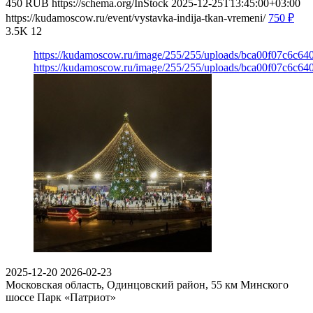
450
RUB
https://schema.org/InStock
2025-12-25T13:45:00+03:00
https://kudamoscow.ru/event/vystavka-indija-tkan-vremeni/
750
₽
3.5K
12
https://kudamoscow.ru/image/255/255/uploads/bca00f07c6c6
https://kudamoscow.ru/image/255/255/uploads/bca00f07c6c6
2025-12-20
2026-02-23
Московская область, Одинцовский район, 55 км Минского
шоссе
Парк «Патриот»