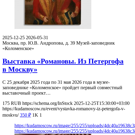
2025-12-25
2026-05-31
Москва, пр. Ю.В. Андропова, д. 39
Музей-заповедник
«Коломенское»
Выставка «Романовы. Из Петергофа
в Москву»
С 25 декабря 2025 года по 31 мая 2026 года в музее-
заповеднике «Коломенское» пройдет первый совместный
выставочный проект…
175
RUB
https://schema.org/InStock
2025-12-25T15:30:00+03:00
https://kudamoscow.ru/event/vystavka-romanovy-iz-petergofa-v-
moskvu/
350
₽
1K
1
https://kudamoscow.ru/image/255/255/uploads/4dc40a19638
https://kudamoscow.ru/image/255/255/uploads/4dc40a19638