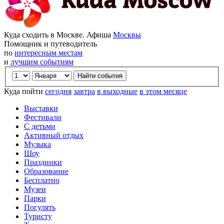
Куда сходить в Москве. Афиша
Москвы
Помощник и путеводитель
по
интересным местам
и
лучшим событиям
Куда пойти
сегодня
завтра
в выходные
в этом месяце
Выставки
Фестивали
С детьми
Активный отдых
Музыка
Шоу
Праздники
Образование
Бесплатно
Музеи
Парки
Погулять
Туристу