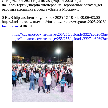
С 10 декабря 2025 года по 28 февраля 2026 года
на Территории Дворца пионеров на Воробьёвых горах будет
работать площадка проекта «Зима в Москве»…
0
RUB
https://schema.org/InStock
2025-12-19T09:09:00+03:00
https://kudamoscow.ru/event/zima-na-vorobjevyx-gorax-2025-2026/
Бесплатно
9.8K
81
https://kudamoscow.ru/image/255/255/uploads/3327ad62603a
https://kudamoscow.ru/image/255/255/uploads/3327ad62603a