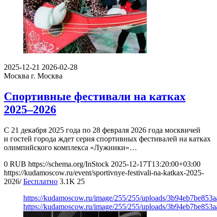
2025-12-21
2026-02-28
Москва
г. Москва
Спортивные фестивали на катках
2025–2026
С 21 декабря 2025 года по 28 февраля 2026 года москвичей
и гостей города ждет серия спортивных фестивалей на катках
олимпийского комплекса «Лужники»…
0
RUB
https://schema.org/InStock
2025-12-17T13:20:00+03:00
https://kudamoscow.ru/event/sportivnye-festivali-na-katkax-2025-
2026/
Бесплатно
3.1K
25
https://kudamoscow.ru/image/255/255/uploads/3b94eb7be853
https://kudamoscow.ru/image/255/255/uploads/3b94eb7be853