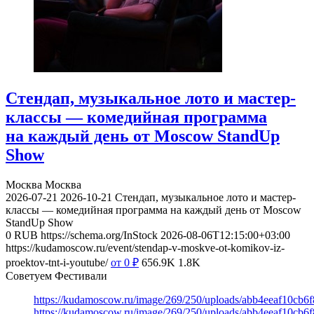
Стендап, музыкальное лото и мастер-
классы — комедийная программа
на каждый день от Moscow StandUp
Show
Москва
Москва
2026-07-21
2026-10-21
Стендап, музыкальное лото и мастер-
классы — комедийная программа на каждый день от Moscow
StandUp Show
0
RUB
https://schema.org/InStock
2026-08-06T12:15:00+03:00
https://kudamoscow.ru/event/stendap-v-moskve-ot-komikov-iz-
proektov-tnt-i-youtube/
от 0
₽
656.9K
1.8K
Советуем Фестивали
https://kudamoscow.ru/image/269/250/uploads/abb4eeaf10cb
https://kudamoscow.ru/image/269/250/uploads/abb4eeaf10cb