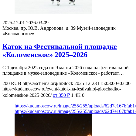
2025-12-01
2026-03-09
Москва, пр. Ю.В. Андропова, д. 39
Музей-заповедник
«Коломенское»
Каток на Фестивальной площадке
«Коломенское» 2025–2026
С 1 декабря 2025 года по 9 марта 2026 года на фестивальной
площадке в музее-заповеднике «Коломенское» работает…
200
RUB
https://schema.org/InStock
2025-12-23T15:03:00+03:00
https://kudamoscow.ru/event/katok-na-festivalnoj-ploschadke-
kolomenskoe-2025-2026/
от 350
₽
1.4K
0
https://kudamoscow.ru/image/255/255/uploads/62d7e167bfab1
https://kudamoscow.ru/image/255/255/uploads/62d7e167bfab1