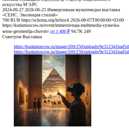
искусства М’АРС
2024-09-27
2026-06-25
Иммерсивная мультимедиа выставка
«СЕНС. Эволюция стихий»
700
RUB
https://schema.org/InStock
2026-08-07T00:00:00+03:00
https://kudamoscow.ru/event/immersivnaja-multimedia-vystavka-
sense-geometrija-chuvstv/
от 1 400
₽
94.7K
249
Советуем Выставки
https://kudamoscow.ru/image/269/250/uploads/9e312341bad5
https://kudamoscow.ru/image/269/250/uploads/9e312341bad5