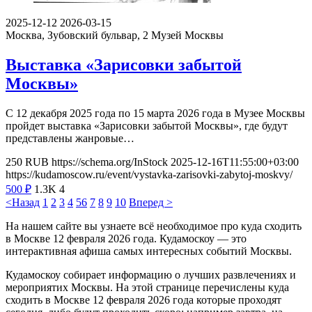
2025-12-12
2026-03-15
Москва, Зубовский бульвар, 2
Музей Москвы
Выставка «Зарисовки забытой
Москвы»
С 12 декабря 2025 года по 15 марта 2026 года в Музее Москвы
пройдет выставка «Зарисовки забытой Москвы», где будут
представлены жанровые…
250
RUB
https://schema.org/InStock
2025-12-16T11:55:00+03:00
https://kudamoscow.ru/event/vystavka-zarisovki-zabytoj-moskvy/
500
₽
1.3K
4
<Назад
1
2
3
4
5
6
7
8
9
10
Вперед >
На нашем сайте вы узнаете всё необходимое про куда сходить
в Москве 12 февраля 2026 года. Кудамоскоу — это
интерактивная афиша самых интересных событий Москвы.
Кудамоскоу собирает информацию о лучших развлечениях и
мероприятих Москвы. На этой странице перечислены куда
сходить в Москве 12 февраля 2026 года которые проходят