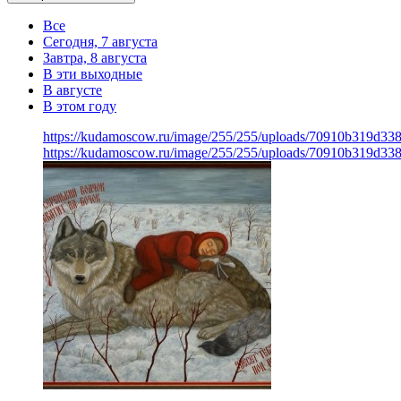
Все
Сегодня, 7 августа
Завтра, 8 августа
В эти выходные
В августе
В этом году
https://kudamoscow.ru/image/255/255/uploads/70910b319d33
https://kudamoscow.ru/image/255/255/uploads/70910b319d33