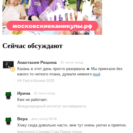
Сейчас обсуждают
Анастасия Ришина
20 часов назад
Казань в этот день просто разорвала 🔥 Мы приехали без
какого то четкого плана, думали немного
ещё
VK Fest в Казани 2025
Ирина
22 часа назад
Кже не работает.
Международный институт антиквариата
Вера
день назад 08:48
Хожу сюда довольно часто, мне тут очень уютно и приятно.
Кинотеатр Синема Стар Принц плаза