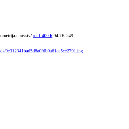
ometrija-chuvstv/
от 1 400
₽
94.7K
249
oads/9e312341bad5d8a0fdb9a61ea5ce2791.jpg