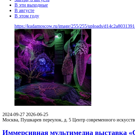
В эти выходные
В августе
В этом году
https://kudamoscow.ru/image/255/255/uploads/d14c2a803139
2024-09-27
2026-06-25
Москва, Пушкарев переулок, д. 5
Центр современного искусст
Иммерсивная мультимедиа выставка «