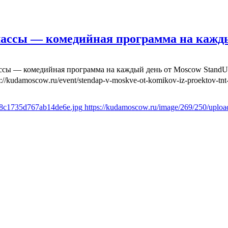
лассы — комедийная программа на кажд
ассы — комедийная программа на каждый день от Moscow Stand
s://kudamoscow.ru/event/stendap-v-moskve-ot-komikov-iz-proektov-tnt-
6f8c1735d767ab14de6e.jpg
https://kudamoscow.ru/image/269/250/uplo