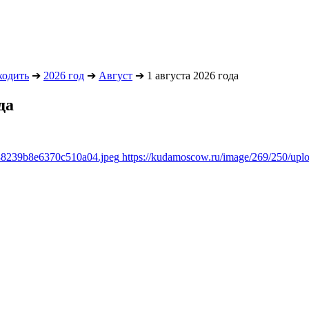
ходить
➔
2026 год
➔
Август
➔
1 августа 2026 года
да
348239b8e6370c510a04.jpeg
https://kudamoscow.ru/image/269/250/up