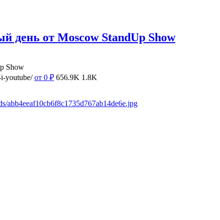
ый день от Moscow StandUp Show
Up Show
i-youtube/
от 0
₽
656.9K
1.8K
ads/abb4eeaf10cb6f8c1735d767ab14de6e.jpg