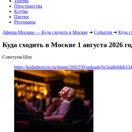
Театры
Пространства
Клубы
Прочее
Рестораны
Афиша Москвы — Куда сходить в Москве
➔
События
➔
Куда с
Куда сходить в Москве 1 августа 2026 го
Советуем Шоу
https://kudamoscow.ru/image/269/250/uploads/6c5ea8efdeb3