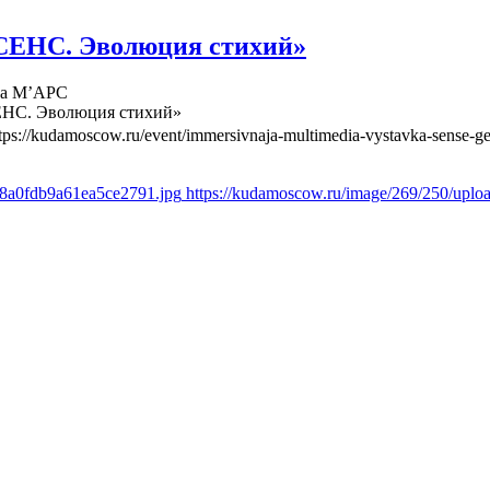
СЕНС. Эволюция стихий»
ва М’АРС
ЕНС. Эволюция стихий»
tps://kudamoscow.ru/event/immersivnaja-multimedia-vystavka-sense-ge
d8a0fdb9a61ea5ce2791.jpg
https://kudamoscow.ru/image/269/250/upl