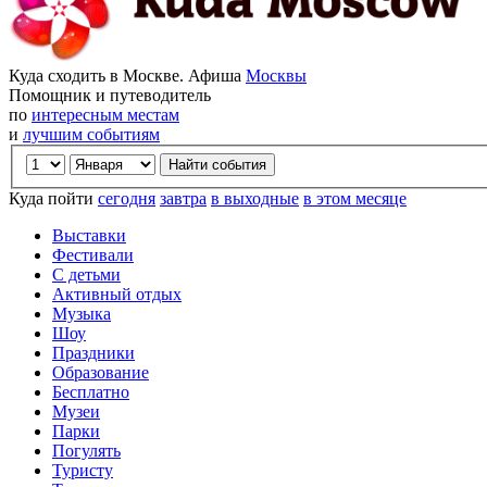
Куда сходить в Москве. Афиша
Москвы
Помощник и путеводитель
по
интересным местам
и
лучшим событиям
Куда пойти
сегодня
завтра
в выходные
в этом месяце
Выставки
Фестивали
С детьми
Активный отдых
Музыка
Шоу
Праздники
Образование
Бесплатно
Музеи
Парки
Погулять
Туристу