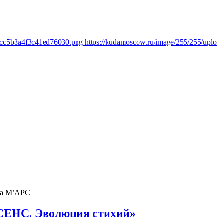
1cc5b8a4f3c41ed76030.png
https://kudamoscow.ru/image/255/255/up
ва М’АРС
СЕНС. Эволюция стихий»