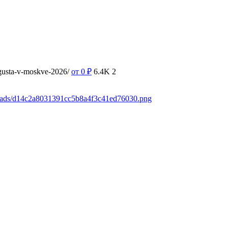
vgusta-v-moskve-2026/
от 0
₽
6.4K
2
loads/d14c2a8031391cc5b8a4f3c41ed76030.png