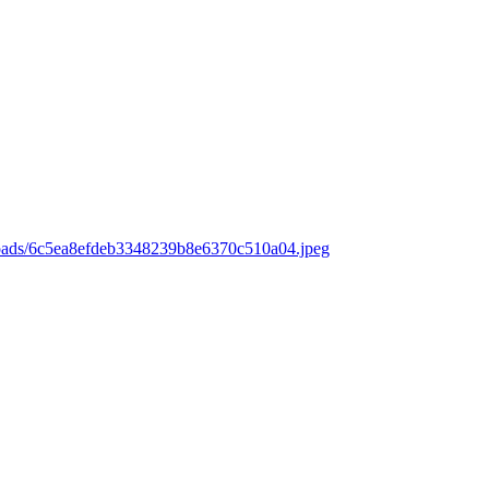
loads/6c5ea8efdeb3348239b8e6370c510a04.jpeg