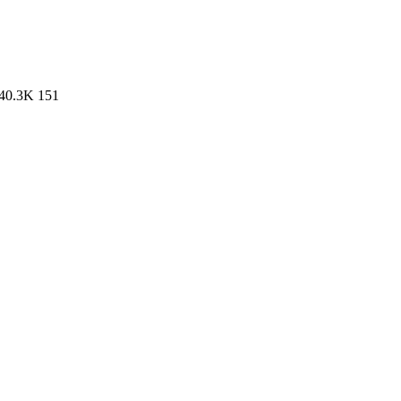
40.3K
151