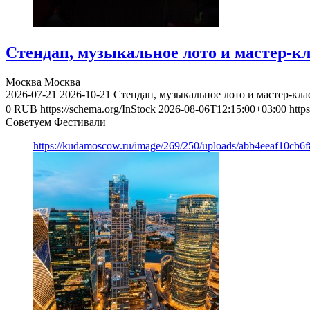
Стендап, музыкальное лото и мастер-к
Москва
Москва
2026-07-21
2026-10-21
Стендап, музыкальное лото и мастер-кл
0
RUB
https://schema.org/InStock
2026-08-06T12:15:00+03:00
http
Советуем Фестивали
https://kudamoscow.ru/image/269/250/uploads/abb4eeaf10cb