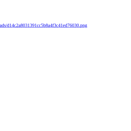
loads/d14c2a8031391cc5b8a4f3c41ed76030.png