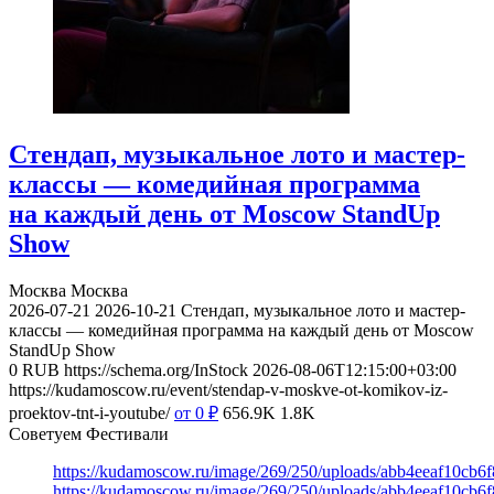
Стендап, музыкальное лото и мастер-
классы — комедийная программа
на каждый день от Moscow StandUp
Show
Москва
Москва
2026-07-21
2026-10-21
Стендап, музыкальное лото и мастер-
классы — комедийная программа на каждый день от Moscow
StandUp Show
0
RUB
https://schema.org/InStock
2026-08-06T12:15:00+03:00
https://kudamoscow.ru/event/stendap-v-moskve-ot-komikov-iz-
proektov-tnt-i-youtube/
от 0
₽
656.9K
1.8K
Советуем Фестивали
https://kudamoscow.ru/image/269/250/uploads/abb4eeaf10cb
https://kudamoscow.ru/image/269/250/uploads/abb4eeaf10cb