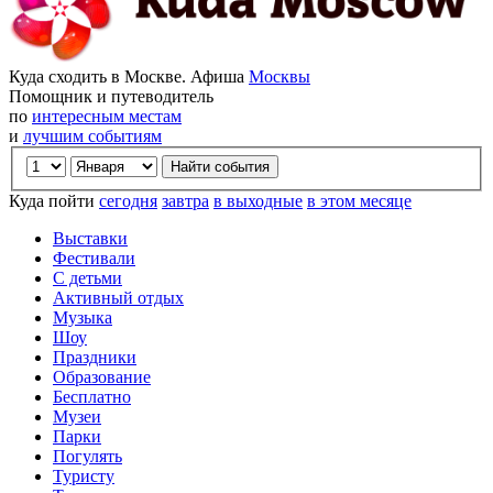
Куда сходить в Москве. Афиша
Москвы
Помощник и путеводитель
по
интересным местам
и
лучшим событиям
Куда пойти
сегодня
завтра
в выходные
в этом месяце
Выставки
Фестивали
С детьми
Активный отдых
Музыка
Шоу
Праздники
Образование
Бесплатно
Музеи
Парки
Погулять
Туристу