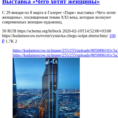
Выставка «Чего хотят женщины»
С 29 января по 8 марта в Галерее «Парк» выставка «Чего хотят
женщины», посвященная темам XXI века, которые волнуют
современных женщин-художниц.
50
RUB
https://schema.org/InStock
2020-02-10T14:52:00+03:00
https://kudamoscow.ru/event/vystavka-chego-xotjat-zhenschiny/
100
₽
1.7K
2
https://kudamoscow.ru/image/255/255/uploads/9059f06101c5
https://kudamoscow.ru/image/255/255/uploads/9059f06101c5