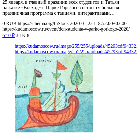
25 января, в главный праздник всех студентов и Татьян
на катке «Восход» в Парке Горького состоится большая
праздничная программа с танцами, интерактивами…
0
RUB
https://schema.org/InStock
2020-01-22T18:52:00+03:00
https://kudamoscow.ru/event/den-studenta-v-parke-gorkogo-2020/
от 0
₽
3.1K
8
https://kudamoscow.ru/image/255/255/uploads/45293cdf9433
https://kudamoscow.ru/image/255/255/uploads/45293cdf9433