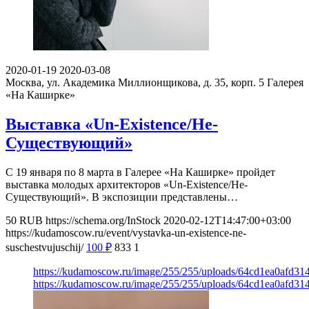
2020-01-19
2020-03-08
Москва, ул. Академика Миллионщикова, д. 35, корп. 5
Галерея
«На Каширке»
Выставка «Un-Existence/Не-
Существующий»
С 19 января по 8 марта в Галерее «На Каширке» пройдет
выставка молодых архитекторов «Un-Existence/Не-
Существующий». В экспозиции представлены…
50
RUB
https://schema.org/InStock
2020-02-12T14:47:00+03:00
https://kudamoscow.ru/event/vystavka-un-existence-ne-
suschestvujuschij/
100
₽
833
1
https://kudamoscow.ru/image/255/255/uploads/64cd1ea0afd3
https://kudamoscow.ru/image/255/255/uploads/64cd1ea0afd3