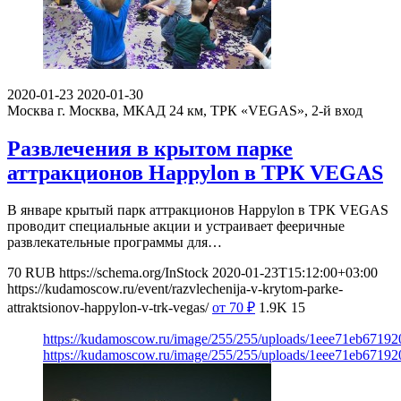
2020-01-23
2020-01-30
Москва
г. Москва, МКАД 24 км, ТРК «VEGAS», 2-й вход
Развлечения в крытом парке
аттракционов Happylon в ТРК VEGAS
В январе крытый парк аттракционов Happylon в ТРК VEGAS
проводит специальные акции и устраивает фееричные
развлекательные программы для…
70
RUB
https://schema.org/InStock
2020-01-23T15:12:00+03:00
https://kudamoscow.ru/event/razvlechenija-v-krytom-parke-
attraktsionov-happylon-v-trk-vegas/
от 70
₽
1.9K
15
https://kudamoscow.ru/image/255/255/uploads/1eee71eb6719
https://kudamoscow.ru/image/255/255/uploads/1eee71eb6719