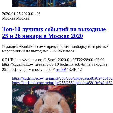
2020-01-25
2020-01-26
Москва
Москва
Топ-10 лучших событий на выходные
25 и 26 января в Москве 2020
Редакция «KudaMoscow» представляет подборку интересных
мероприятий на выходные 25 и 26 января.
0
RUB
https://schema.org/InStock
2020-01-23T22:28:00+03:00
https://kudamoscow.ru/event/top-10-luchshix-sobytij-na-vyxodnye-
25-i-26-janvarja-v-moskve-2020/
от 0
₽
13.4K
12
https://kudamoscow.ru/image/255/255/uploads/a5819c942b15
https://kudamoscow.ru/image/255/255/uploads/a5819c942b15