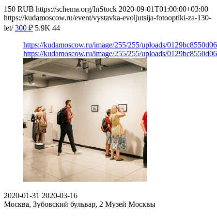
150
RUB
https://schema.org/InStock
2020-09-01T01:00:00+03:00
https://kudamoscow.ru/event/vystavka-evoljutsija-fotooptiki-za-130-
let/
300
₽
5.9K
44
https://kudamoscow.ru/image/255/255/uploads/0129bc8550d0
https://kudamoscow.ru/image/255/255/uploads/0129bc8550d0
2020-01-31
2020-03-16
Москва, Зубовский бульвар, 2
Музей Москвы