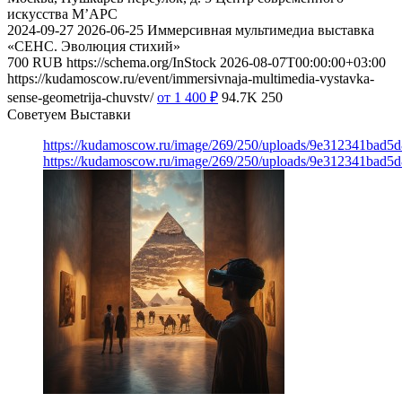
искусства М’АРС
2024-09-27
2026-06-25
Иммерсивная мультимедиа выставка
«СЕНС. Эволюция стихий»
700
RUB
https://schema.org/InStock
2026-08-07T00:00:00+03:00
https://kudamoscow.ru/event/immersivnaja-multimedia-vystavka-
sense-geometrija-chuvstv/
от 1 400
₽
94.7K
250
Советуем Выставки
https://kudamoscow.ru/image/269/250/uploads/9e312341bad5
https://kudamoscow.ru/image/269/250/uploads/9e312341bad5