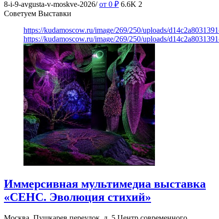
8-i-9-avgusta-v-moskve-2026/
от 0
₽
6.6K
2
Советуем Выставки
https://kudamoscow.ru/image/269/250/uploads/d14c2a803139
https://kudamoscow.ru/image/269/250/uploads/d14c2a803139
Иммерсивная мультимедиа выставка
«СЕНС. Эволюция стихий»
Москва, Пушкарев переулок, д. 5
Центр современного