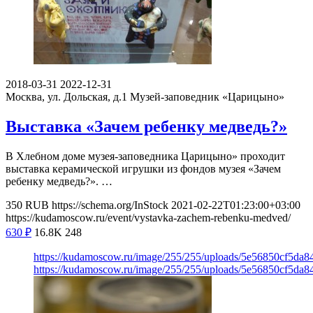
2018-03-31
2022-12-31
Москва, ул. Дольская, д.1
Музей-заповедник «Царицыно»
Выставка «Зачем ребенку медведь?»
В Хлебном доме музея-заповедника Царицыно» проходит
выставка керамической игрушки из фондов музея «Зачем
ребенку медведь?». …
350
RUB
https://schema.org/InStock
2021-02-22T01:23:00+03:00
https://kudamoscow.ru/event/vystavka-zachem-rebenku-medved/
630
₽
16.8K
248
https://kudamoscow.ru/image/255/255/uploads/5e56850cf5da
https://kudamoscow.ru/image/255/255/uploads/5e56850cf5da