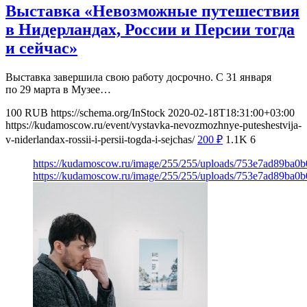
Выставка «Невозможные путешествия
в Нидерландах, России и Персии тогда
и сейчас»
Выставка завершила свою работу досрочно. С 31 января
по 29 марта в Музее…
100
RUB
https://schema.org/InStock
2020-02-18T18:31:00+03:00
https://kudamoscow.ru/event/vystavka-nevozmozhnye-puteshestvija-
v-niderlandax-rossii-i-persii-togda-i-sejchas/
200
₽
1.1K
6
https://kudamoscow.ru/image/255/255/uploads/753e7ad89ba
https://kudamoscow.ru/image/255/255/uploads/753e7ad89ba