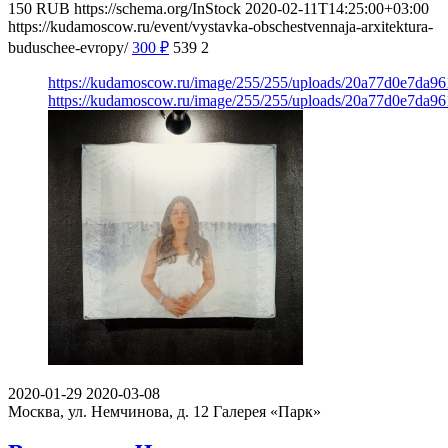
150
RUB
https://schema.org/InStock
2020-02-11T14:25:00+03:00
https://kudamoscow.ru/event/vystavka-obschestvennaja-arxitektura-
buduschee-evropy/
300
₽
539
2
https://kudamoscow.ru/image/255/255/uploads/20a77d0e7da9
https://kudamoscow.ru/image/255/255/uploads/20a77d0e7da9
2020-01-29
2020-03-08
Москва, ул. Немчинова, д. 12
Галерея «Парк»