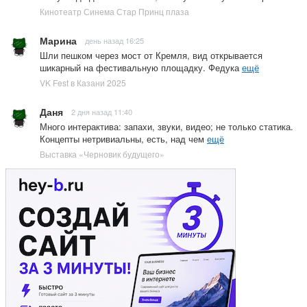
Кинотеатр Синема Стар Принц плаза
Марина
день назад 16:25
Шли пешком через мост от Кремля, вид открывается
шикарный на фестивальную площадку. Федука
ещё
VK Fest в Казани 2025
Даня
2 дня назад 11:40
Много интерактива: запахи, звуки, видео; не только статика.
Концепты нетривиальны, есть, над чем
ещё
Выставка «Черновик будущего»