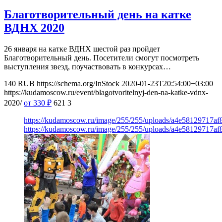
Благотворительный день на катке
ВДНХ 2020
26 января на катке ВДНХ шестой раз пройдет
Благотворительный день. Посетители смогут посмотреть
выступления звезд, поучаствовать в конкурсах…
140
RUB
https://schema.org/InStock
2020-01-23T20:54:00+03:00
https://kudamoscow.ru/event/blagotvoritelnyj-den-na-katke-vdnx-
2020/
от 330
₽
621
3
https://kudamoscow.ru/image/255/255/uploads/a4e58129717af
https://kudamoscow.ru/image/255/255/uploads/a4e58129717af