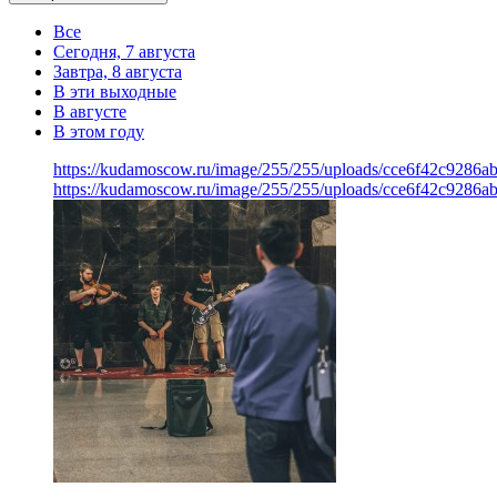
Все
Сегодня, 7 августа
Завтра, 8 августа
В эти выходные
В августе
В этом году
https://kudamoscow.ru/image/255/255/uploads/cce6f42c9286
https://kudamoscow.ru/image/255/255/uploads/cce6f42c9286