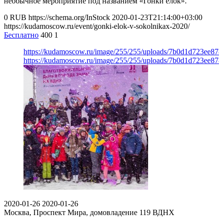
необычное мероприятие под названием «Гонки елок».
0
RUB
https://schema.org/InStock
2020-01-23T21:14:00+03:00
https://kudamoscow.ru/event/gonki-elok-v-sokolnikax-2020/
Бесплатно
400
1
https://kudamoscow.ru/image/255/255/uploads/7b0d1d723ee8
https://kudamoscow.ru/image/255/255/uploads/7b0d1d723ee8
2020-01-26
2020-01-26
Москва, Проспект Мира, домовладение 119
ВДНХ