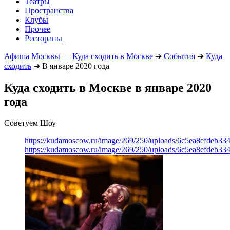
Театры
Пространства
Клубы
Прочее
Рестораны
Афиша Москвы — Куда сходить в Москве
➔
События
➔
Куда
сходить
➔
В январе 2020 года
Куда сходить в Москве в январе 2020
года
Советуем Шоу
https://kudamoscow.ru/image/269/250/uploads/6c5ea8efdeb3
https://kudamoscow.ru/image/269/250/uploads/6c5ea8efdeb3