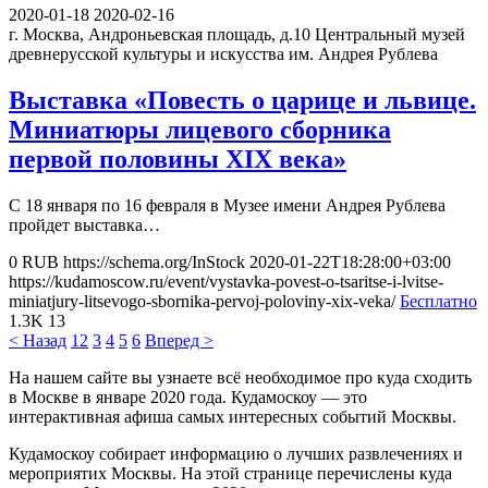
2020-01-18
2020-02-16
г. Москва, Андроньевская площадь, д.10
Центральный музей
древнерусской культуры и искусства им. Андрея Рублева
Выставка «Повесть о царице и львице.
Миниатюры лицевого сборника
первой половины XIX века»
С 18 января по 16 февраля в Музее имени Андрея Рублева
пройдет выставка…
0
RUB
https://schema.org/InStock
2020-01-22T18:28:00+03:00
https://kudamoscow.ru/event/vystavka-povest-o-tsaritse-i-lvitse-
miniatjury-litsevogo-sbornika-pervoj-poloviny-xix-veka/
Бесплатно
1.3K
13
< Назад
1
2
3
4
5
6
Вперед >
На нашем сайте вы узнаете всё необходимое про куда сходить
в Москве в январе 2020 года. Кудамоскоу — это
интерактивная афиша самых интересных событий Москвы.
Кудамоскоу собирает информацию о лучших развлечениях и
мероприятих Москвы. На этой странице перечислены куда