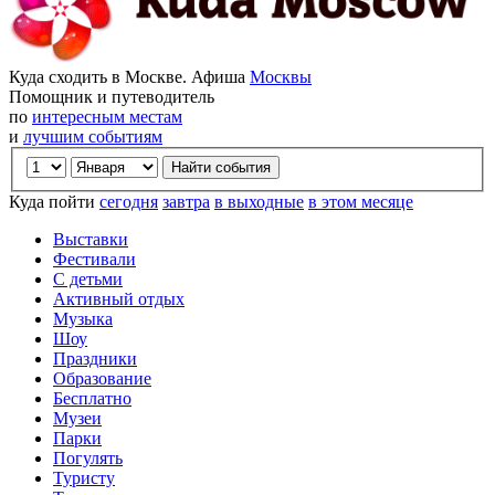
Куда сходить в Москве. Афиша
Москвы
Помощник и путеводитель
по
интересным местам
и
лучшим событиям
Куда пойти
сегодня
завтра
в выходные
в этом месяце
Выставки
Фестивали
С детьми
Активный отдых
Музыка
Шоу
Праздники
Образование
Бесплатно
Музеи
Парки
Погулять
Туристу