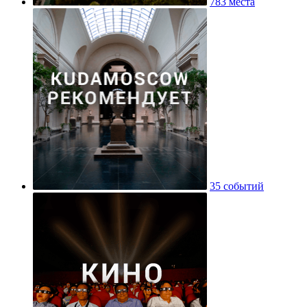
783 места
35 событий