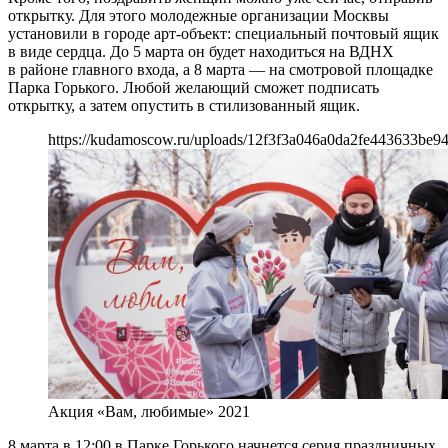
открытку. Для этого молодежные организации Москвы
установили в городе арт-объект: специальный почтовый ящик
в виде сердца. До 5 марта он будет находиться на ВДНХ
в районе главного входа, а 8 марта — на смотровой площадке
Парка Горького. Любой желающий сможет подписать
открытку, а затем опустить в стилизованный ящик.
https://kudamoscow.ru/uploads/12f3f3a046a0da2fe443633be9
Акция «Вам, любимые» 2021
8 марта в 12:00 в Парке Горького начнется серия праздничных