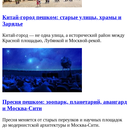
Китай-город пешком: старые улицы, храмы и
Зарядье
Китай-город — не одна улица, а исторический район между
Красной площадью, Лубянкой и Москвой-рекой.
Пресня пешком: зоопарк, планетарий, авангард
и Москва-Сити
Пресня меняется от старых переулков и научных площадок
до модернистской архитектуры и Москва-Сити.