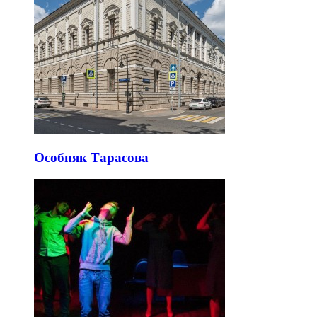
Особняк Тарасова