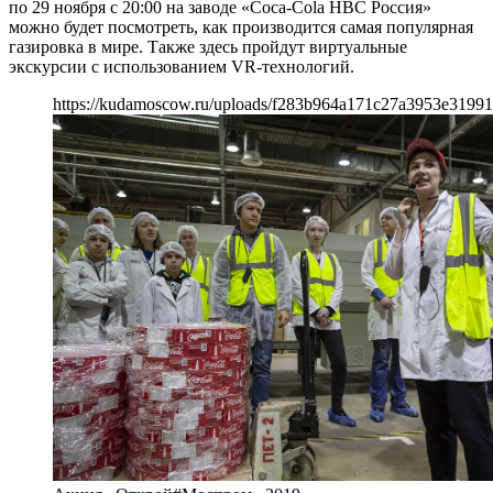
по 29 ноября с 20:00 на заводе «Coca-Cola HBC Россия»
можно будет посмотреть, как производится самая популярная
газировка в мире. Также здесь пройдут виртуальные
экскурсии с использованием VR-технологий.
https://kudamoscow.ru/uploads/f283b964a171c27a3953e3199