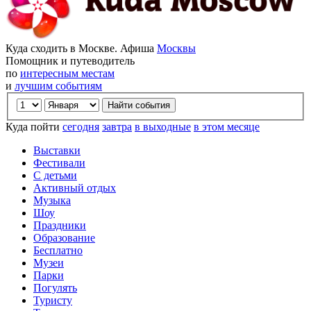
Куда сходить в Москве. Афиша
Москвы
Помощник и путеводитель
по
интересным местам
и
лучшим событиям
Куда пойти
сегодня
завтра
в выходные
в этом месяце
Выставки
Фестивали
С детьми
Активный отдых
Музыка
Шоу
Праздники
Образование
Бесплатно
Музеи
Парки
Погулять
Туристу