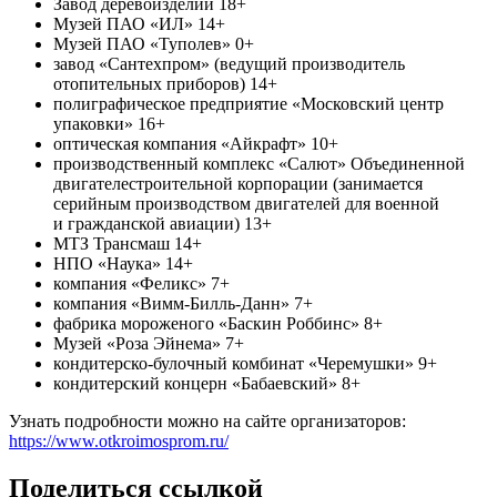
Завод деревоизделий 18+
Музей ПАО «ИЛ» 14+
Музей ПАО «Туполев» 0+
завод «Сантехпром» (ведущий производитель
отопительных приборов) 14+
полиграфическое предприятие «Московский центр
упаковки» 16+
оптическая компания «Айкрафт» 10+
производственный комплекс «Салют» Объединенной
двигателестроительной корпорации (занимается
серийным производством двигателей для военной
и гражданской авиации) 13+
МТЗ Трансмаш 14+
НПО «Наука» 14+
компания «Феликс» 7+
компания «Вимм-Билль-Данн» 7+
фабрика мороженого «Баскин Роббинс» 8+
Музей «Роза Эйнема» 7+
кондитерско-булочный комбинат «Черемушки» 9+
кондитерский концерн «Бабаевский» 8+
Узнать подробности можно на сайте организаторов:
https://www.otkroimosprom.ru/
Поделиться ссылкой