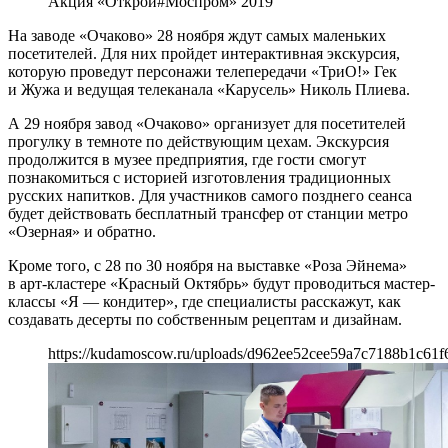
Акция «Открой#Моспром» 2019
На заводе «Очаково» 28 ноября ждут самых маленьких
посетителей. Для них пройдет интерактивная экскурсия,
которую проведут персонажи телепередачи «ТриО!» Гек
и Жужа и ведущая телеканала «Карусель» Николь Плиева.
А 29 ноября завод «Очаково» организует для посетителей
прогулку в темноте по действующим цехам. Экскурсия
продолжится в музее предприятия, где гости смогут
познакомиться с историей изготовления традиционных
русских напитков. Для участников самого позднего сеанса
будет действовать бесплатный трансфер от станции метро
«Озерная» и обратно.
Кроме того, с 28 по 30 ноября на выставке «Роза Эйнема»
в арт-кластере «Красный Октябрь» будут проводиться мастер-
классы «Я — кондитер», где специалисты расскажут, как
создавать десерты по собственным рецептам и дизайнам.
https://kudamoscow.ru/uploads/d962ee52cee59a7c7188b1c61f