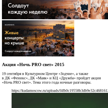
Акция «Ночь PRO свет» 2015
19 сентября в Культурном Центре «Зодчие», а также
в ДК «Феникс», ДК «Маяк» и КЦ «Дружба» пройдет акция
«Ночь PRO свет». Тема этого года ночные разговоры.
https://kudamoscow.ru/uploads/f4fb0c19558b3db9e32c468161