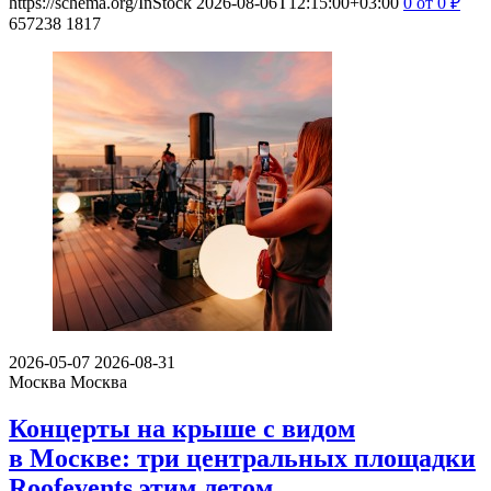
https://schema.org/InStock
2026-08-06T12:15:00+03:00
0
от 0
₽
657238
1817
2026-05-07
2026-08-31
Москва
Москва
Концерты на крыше с видом
в Москве: три центральных площадки
Roofevents этим летом