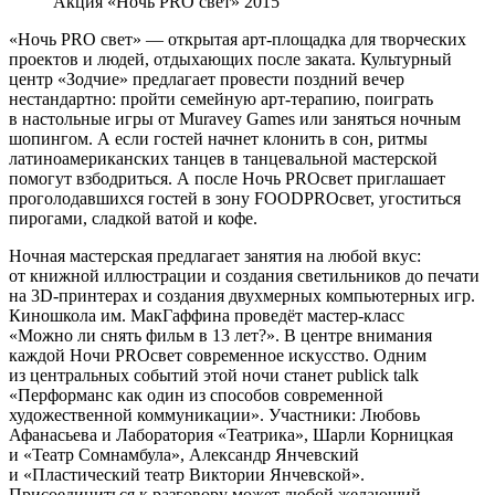
Акция «Ночь PRO свет» 2015
«Ночь PRO свет» — открытая арт-площадка для творческих
проектов и людей, отдыхающих после заката. Культурный
центр «Зодчие» предлагает провести поздний вечер
нестандартно: пройти семейную арт-терапию, поиграть
в настольные игры от Muravey Games или заняться ночным
шопингом. А если гостей начнет клонить в сон, ритмы
латиноамериканских танцев в танцевальной мастерской
помогут взбодриться. А после Ночь PROсвет приглашает
проголодавшихся гостей в зону FOODPROcвет, угоститься
пирогами, сладкой ватой и кофе.
Ночная мастерская предлагает занятия на любой вкус:
от книжной иллюстрации и создания светильников до печати
на 3D-принтерах и создания двухмерных компьютерных игр.
Киношкола им. МакГаффина проведёт мастер-класс
«Можно ли снять фильм в 13 лет?». В центре внимания
каждой Ночи PROсвет современное искусство. Одним
из центральных событий этой ночи станет publick talk
«Перформанс как один из способов современной
художественной коммуникации». Участники: Любовь
Афанасьева и Лаборатория «Театрика», Шарли Корницкая
и «Театр Сомнамбула», Александр Янчевский
и «Пластический театр Виктории Янчевской».
Присоединиться к разговору может любой желающий.