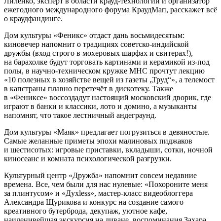
Лиленко, эксперт в области крауд-технологий и организатор
ежегодного международного форума КраудМап, расскажет всё
о краудфандинге.
Дом культуры «Феникс» отдаст дань восьмидесятым:
киновечер напомнит о традициях советско-индийской
дружбы (вход строго в мохеровых шарфах и свитерах!),
на барахолке будут торговать картинами и керамикой из-под
полы, в научно-техническом кружке МНС прочтут лекцию
«10 полезных в хозяйстве вещей из газеты „Труд“», а телемост
в капстраны плавно перетечёт в дискотеку. Также
в «Фениксе» воссоздадут настоящий московский дворик, где
играют в банки и классики, лото и домино, а музыканты
напомнят, что такое лестничный андеграунд.
Дом культуры «Маяк» предлагает погрузиться в девяностые.
Самые желанные приметы эпохи малиновых пиджаков
и шестисотых: игровые приставки, вкладыши, сотки, ночной
киносеанс и комната психологической разгрузки.
Культурный центр «Дружба» напомнит совсем недавние
времена. Все, чем были для нас нулевые: «Похороните меня
за плинтусом» и «Духless», мастер-класс видеоблоггера
Александра Щурикова и конкурс на создание самого
креативного бутерброда, декупаж, уютное кафе,
наиленивейшая экскурсия на диване, воспоминания Захара