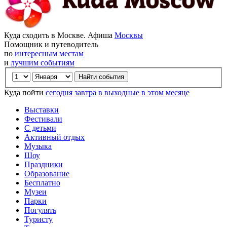
Куда сходить в Москве. Афиша
Москвы
Помощник и путеводитель
по
интересным местам
и
лучшим событиям
Куда пойти
сегодня
завтра
в выходные
в этом месяце
Выставки
Фестивали
С детьми
Активный отдых
Музыка
Шоу
Праздники
Образование
Бесплатно
Музеи
Парки
Погулять
Туристу