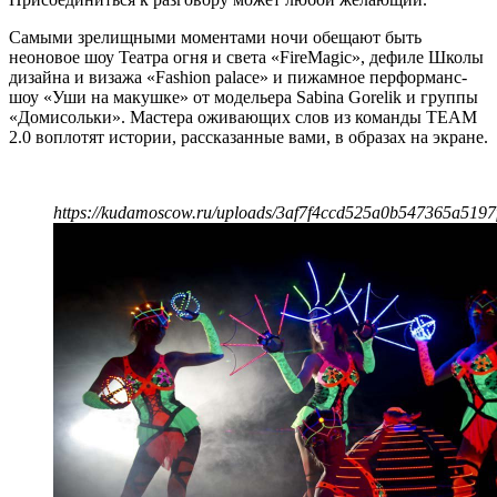
Самыми зрелищными моментами ночи обещают быть
неоновое шоу Театра огня и света «FireMagic», дефиле Школы
дизайна и визажа «Fashion palace» и пижамное перформанс-
шоу «Уши на макушке» от модельера Sabina Gorelik и группы
«Домисольки». Мастера оживающих слов из команды TEAM
2.0 воплотят истории, рассказанные вами, в образах на экране.
https://kudamoscow.ru/uploads/3af7f4ccd525a0b547365a5197