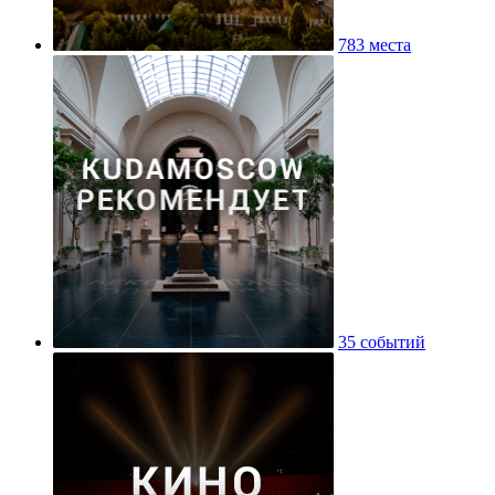
783 места
35 событий