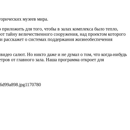
орических музеев мира.
приложить для того, чтобы в залах комплекса было тепло,
т тайну величественного сооружения, над проектом которого
 и расскажет о системах поддержания жизнеобеспечения
идео салют. Но никто даже и не думал о том, что когда-нибудь
тров от главного зала. Наша программа откроет для
f6d99a898.jpg
1170
780