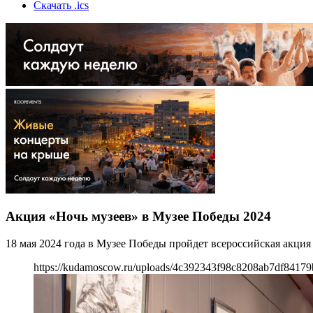
Скачать .ics
Акция «Ночь музеев» в Музее Победы 2024
18 мая 2024 года в Музее Победы пройдет всероссийская акция
https://kudamoscow.ru/uploads/4c392343f98c8208ab7df84179