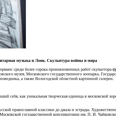
итарная музыка и Лоик. Скульптура войны и мира
рманс среди более сорока проникновенных работ скульптора-фр
вского музея, Московского государственного зоопарка, Госуда
поведника, а также Вологодской областной картинной галереи.
вший себя, как уникальная творческая единица в московской хо
русской православной классики до джаза и эстрады. Художестве
осковской государственной консерватории им. П. И. Чайковск