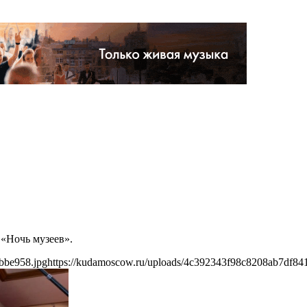
 «Ночь музеев».
bbe958.jpg
https://kudamoscow.ru/uploads/4c392343f98c8208ab7df84