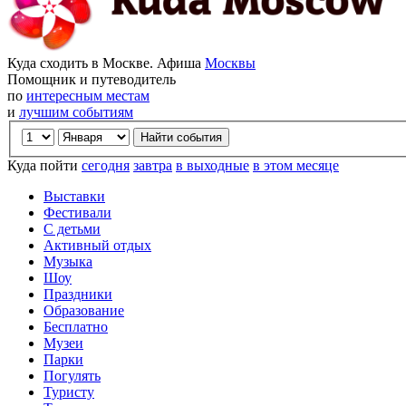
Куда сходить в Москве. Афиша
Москвы
Помощник и путеводитель
по
интересным местам
и
лучшим событиям
Куда пойти
сегодня
завтра
в выходные
в этом месяце
Выставки
Фестивали
С детьми
Активный отдых
Музыка
Шоу
Праздники
Образование
Бесплатно
Музеи
Парки
Погулять
Туристу