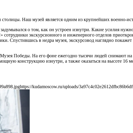
столицы. Наш музей является одним из крупнейших военно-ист
адумывался о том, как он устроен изнутри. Какие усилия нужно 
» сотрудники экскурсионного и инженерного отделов приоткрою
ки. Спустившись в недра музея, экскурсовод наглядно покажет
Музея Победы. На его фоне ежегодно тысячи людей снимают на в
мощную конструкцию изнутри, а также оказаться на высоте 16 ме
99a898.jpg
https://kudamoscow.ru/uploads/3a97c4c02e2612dfbc86b6d