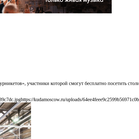
 турникетов», участники которой смогут бесплатно посетить ст
39c7dc.jpg
https://kudamoscow.ru/uploads/64ee4feee9c2599b56971c0