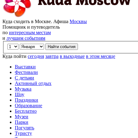
Куда сходить в Москве. Афиша
Москвы
Помощник и путеводитель
по
интересным местам
и
лучшим событиям
Куда пойти
сегодня
завтра
в выходные
в этом месяце
Выставки
Фестивали
С детьми
Активный отдых
Музыка
Шоу
Праздники
Образование
Бесплатно
Музеи
Парки
Погулять
Туристу