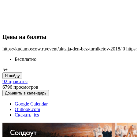
Цены на билеты
https://kudamoscow.ru/event/aktsija-den-bez-turniketov-2018/
0
https
Бесплатно
5+
Я пойду
92 нравится
6796
просмотров
Добавить в календарь
Google Calendar
Outlook.com
Скачать .ics