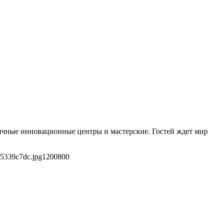
оличные инновационные центры и мастерские. Гостей ждет мир
b5339c7dc.jpg
1200
800