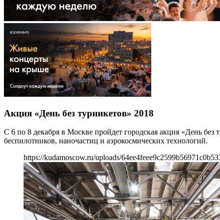
Акция «День без турникетов» 2018
С 6 по 8 декабря в Москве пройдет городская акция «День без
беспилотников, наночастиц и аэрокосмических технологий.
https://kudamoscow.ru/uploads/64ee4feee9c2599b56971c0b53