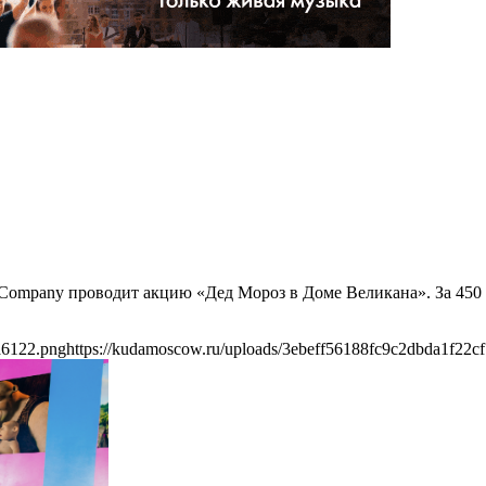
 Company проводит акцию «Дед Мороз в Доме Великана». За 450 
a6122.png
https://kudamoscow.ru/uploads/3ebeff56188fc9c2dbda1f22c