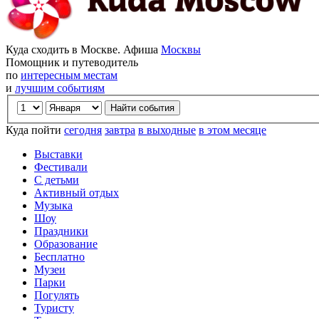
Куда сходить в Москве. Афиша
Москвы
Помощник и путеводитель
по
интересным местам
и
лучшим событиям
Куда пойти
сегодня
завтра
в выходные
в этом месяце
Выставки
Фестивали
С детьми
Активный отдых
Музыка
Шоу
Праздники
Образование
Бесплатно
Музеи
Парки
Погулять
Туристу