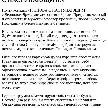
С НАСТУПАЮЩИМ!»
Почти комедия «И СНОВА С НАСТУПАЮЩИМ!»
с Леонидом Ярмольником в главной роли. Предельно честный
и откровенный мужской разговор про жизнь, любовь и семью.
Последний в сезоне спектакль о главном.
Вам не кажется, что мы живём в иллюзиях условностей?
Ждём волшебства под Новый год, а ведь для этого совсем
не нужна конкретная дата. Как говорится, не жди чуда — чуди
сам. «И снова С наступающим!» — добрая и остроумная
почти комедия с великолепным Леонидом Ярмольником.
Главного героя за пару часов до боя курантов бросает жена.
И как вы думаете, что он делает? — Устраивает себе
праздничное застолье прямо в подъезде, где встречает
одноклассника, с которым не виделись 30 лет! Мужчины
выясняют отношения, ссорятся, мирятся, плачут, смеются,
но главное — они верят… Верят в добро, верят в любовь,
верят в то, что в этом мире еще не всё потеряно, пока есть
место чуду.
Герои остроумно комментируют события на злобу дня.
Поэтому два раза один и тот же спектакль вы не увидите.
Он каждый раз новый, как и вся наша неповторимая чудная