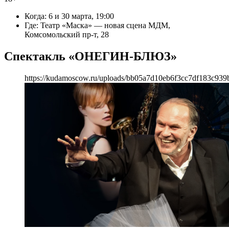
Когда: 6 и 30 марта, 19:00
Где: Театр «Маска» — новая сцена МДМ,
Комсомольский пр-т, 28
Спектакль «ОНЕГИН-БЛЮЗ»
https://kudamoscow.ru/uploads/bb05a7d10eb6f3cc7df183c939