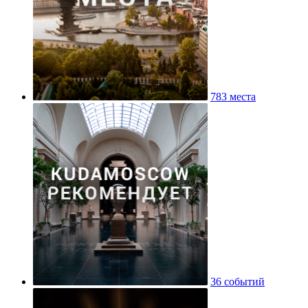
783 места
36 событий