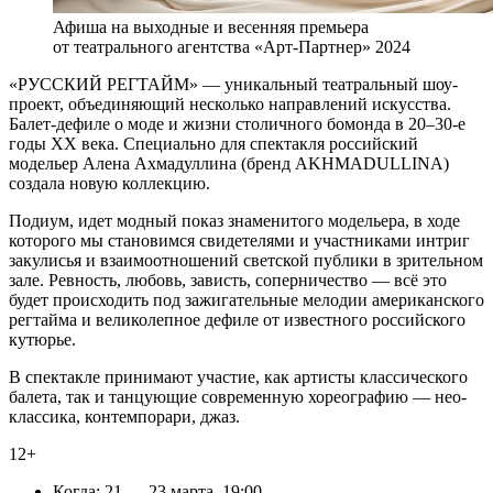
Афиша на выходные и весенняя премьера
от театрального агентства «Арт-Партнер» 2024
«РУССКИЙ РЕГТАЙМ» — уникальный театральный шоу-
проект, объединяющий несколько направлений искусства.
Балет-дефиле о моде и жизни столичного бомонда в 20–30-е
годы ХХ века. Специально для спектакля российский
модельер Алена Ахмадуллина (бренд AKHMADULLINA)
создала новую коллекцию.
Подиум, идет модный показ знаменитого модельера, в ходе
которого мы становимся свидетелями и участниками интриг
закулисья и взаимоотношений светской публики в зрительном
зале. Ревность, любовь, зависть, соперничество — всё это
будет происходить под зажигательные мелодии американского
регтайма и великолепное дефиле от известного российского
кутюрье.
В спектакле принимают участие, как артисты классического
балета, так и танцующие современную хореографию — нео-
классика, контемпорари, джаз.
12+
Когда: 21 — 23 марта, 19:00