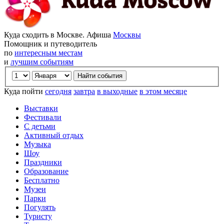
Куда сходить в Москве. Афиша
Москвы
Помощник и путеводитель
по
интересным местам
и
лучшим событиям
Куда пойти
сегодня
завтра
в выходные
в этом месяце
Выставки
Фестивали
С детьми
Активный отдых
Музыка
Шоу
Праздники
Образование
Бесплатно
Музеи
Парки
Погулять
Туристу