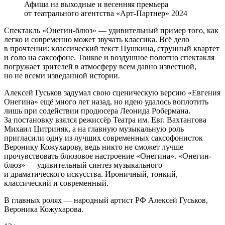
Афиша на выходные и весенняя премьера
от театрального агентства «Арт-Партнер» 2024
Спектакль «Онегин-блюз» — удивительный пример того, как
легко и современно может звучать классика. Всё дело
в прочтении: классический текст Пушкина, струнный квартет
и соло на саксофоне. Тонкое и воздушное полотно спектакля
погружает зрителей в атмосферу всем давно известной,
но не всеми изведанной истории.
Алексей Гуськов задумал свою сценическую версию «Евгения
Онегина» ещё много лет назад, но идею удалось воплотить
лишь при содействии продюсера Леонида Робермана.
За постановку взялся режиссёр Театра им. Евг. Вахтангова
Михаил Цитриняк, а на главную музыкальную роль
пригласили одну из лучших современных саксофонисток
Веронику Кожухарову, ведь никто не сможет лучше
прочувствовать блюзовое настроение «Онегина». «Онегин-
блюз» — удивительный синтез музыкального
и драматического искусства. Ироничный, тонкий,
классический и современный.
В главных ролях — народный артист РФ Алексей Гуськов,
Вероника Кожухарова.