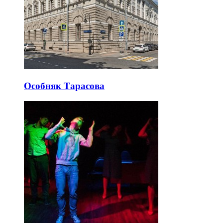
Особняк Тарасова