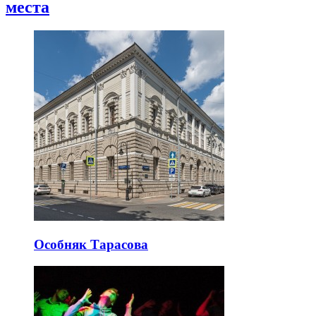
места
Особняк Тарасова