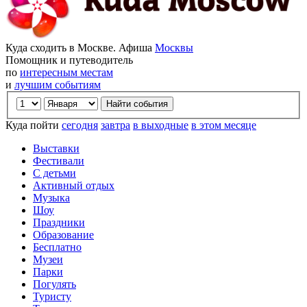
Куда сходить в Москве. Афиша
Москвы
Помощник и путеводитель
по
интересным местам
и
лучшим событиям
Куда пойти
сегодня
завтра
в выходные
в этом месяце
Выставки
Фестивали
С детьми
Активный отдых
Музыка
Шоу
Праздники
Образование
Бесплатно
Музеи
Парки
Погулять
Туристу