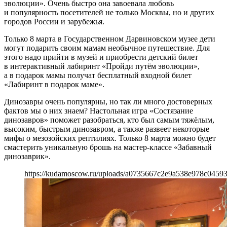
эволюции». Очень быстро она завоевала любовь
и популярность посетителей не только Москвы, но и других
городов России и зарубежья.
Только 8 марта в Государственном Дарвиновском музее дети
могут подарить своим мамам необычное путешествие. Для
этого надо прийти в музей и приобрести детский билет
в интерактивный лабиринт «Пройди путём эволюции»,
а в подарок мамы получат бесплатный входной билет
«Лабиринт в подарок маме».
Динозавры очень популярны, но так ли много достоверных
фактов мы о них знаем? Настольная игра «Состязание
динозавров» поможет разобраться, кто был самым тяжёлым,
высоким, быстрым динозавром, а также развеет некоторые
мифы о мезозойских рептилиях. Только 8 марта можно будет
смастерить уникальную брошь на мастер-классе «Забавный
динозаврик».
https://kudamoscow.ru/uploads/a0735667c2e9a538e978c04593