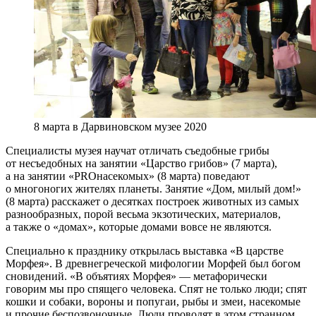
8 марта в Дарвиновском музее 2020
Специалисты музея научат отличать съедобные грибы
от несъедобных на занятии «Царство грибов» (7 марта),
а на занятии «PROнасекомых» (8 марта) поведают
о многоногих жителях планеты. Занятие «Дом, милый дом!»
(8 марта) расскажет о десятках построек животных из самых
разнообразных, порой весьма экзотических, материалов,
а также о «домах», которые домами вовсе не являются.
Специально к празднику открылась выставка «В царстве
Морфея». В древнегреческой мифологии Морфей был богом
сновидений. «В объятиях Морфея» — метафорически
говорим мы про спящего человека. Спят не только люди; спят
кошки и собаки, вороны и попугаи, рыбы и змеи, насекомые
и прочие беспозвоночные. Люди проводят в этом странном,