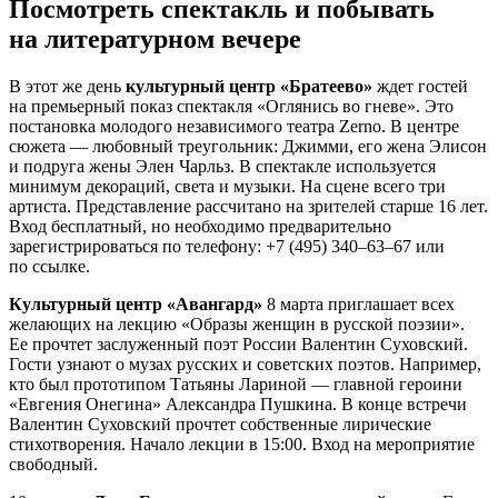
Посмотреть спектакль и побывать
на литературном вечере
В этот же день
культурный центр «Братеево»
ждет гостей
на премьерный показ спектакля «Оглянись во гневе». Это
постановка молодого независимого театра Zerno. В центре
сюжета — любовный треугольник: Джимми, его жена Элисон
и подруга жены Элен Чарльз. В спектакле используется
минимум декораций, света и музыки. На сцене всего три
артиста. Представление рассчитано на зрителей старше 16 лет.
Вход бесплатный, но необходимо предварительно
зарегистрироваться по телефону: +7 (495) 340–63–67 или
по ссылке.
Культурный центр «Авангард»
8 марта приглашает всех
желающих на лекцию «Образы женщин в русской поэзии».
Ее прочтет заслуженный поэт России Валентин Суховский.
Гости узнают о музах русских и советских поэтов. Например,
кто был прототипом Татьяны Лариной — главной героини
«Евгения Онегина» Александра Пушкина. В конце встречи
Валентин Суховский прочтет собственные лирические
стихотворения. Начало лекции в 15:00. Вход на мероприятие
свободный.