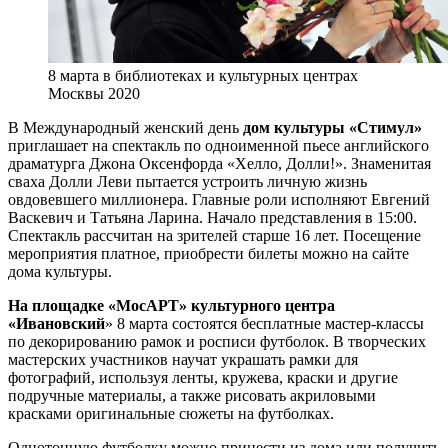
8 марта в библиотеках и культурных центрах
Москвы 2020
В Международный женский день
дом культуры «Стимул»
приглашает на спектакль по одноименной пьесе английского
драматурга Джона Оксенфорда «Хелло, Долли!». Знаменитая
сваха Долли Леви пытается устроить личную жизнь
овдовевшего миллионера. Главные роли исполняют Евгений
Васкевич и Татьяна Ларина. Начало представления в 15:00.
Спектакль рассчитан на зрителей старше 16 лет. Посещение
мероприятия платное, приобрести билеты можно на сайте
дома культуры.
На площадке «МосАРТ» культурного центра
«Ивановский
» 8 марта состоятся бесплатные мастер-классы
по декорированию рамок и росписи футболок. В творческих
мастерских участников научат украшать рамки для
фотографий, используя ленты, кружева, краски и другие
подручные материалы, а также рисовать акриловыми
красками оригинальные сюжеты на футболках.
Однотонную футболку можно принести из дома или получить