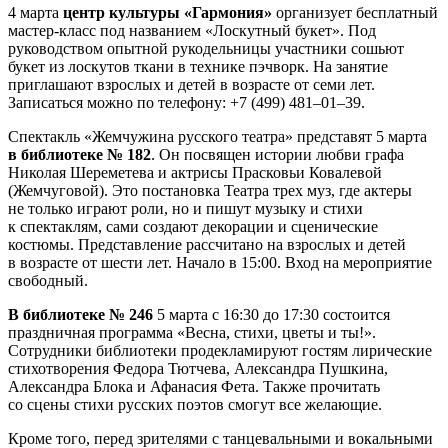
4 марта
центр культуры «Гармония»
организует бесплатный
мастер-класс под названием «Лоскутный букет». Под
руководством опытной рукодельницы участники сошьют
букет из лоскутов ткани в технике пэчворк. На занятие
приглашают взрослых и детей в возрасте от семи лет.
Записаться можно по телефону: +7 (499) 481–01–39.
Спектакль «Жемчужина русского театра» представят 5 марта
в библиотеке № 182
. Он посвящен истории любви графа
Николая Шереметева и актрисы Прасковьи Ковалевой
(Жемчуговой). Это постановка Театра трех муз, где актеры
не только играют роли, но и пишут музыку и стихи
к спектаклям, сами создают декорации и сценические
костюмы. Представление рассчитано на взрослых и детей
в возрасте от шести лет. Начало в 15:00. Вход на мероприятие
свободный.
В библиотеке № 246
5 марта с 16:30 до 17:30 состоится
праздничная программа «Весна, стихи, цветы и ты!».
Сотрудники библиотеки продекламируют гостям лирические
стихотворения Федора Тютчева, Александра Пушкина,
Александра Блока и Афанасия Фета. Также прочитать
со сцены стихи русских поэтов смогут все желающие.
Кроме того, перед зрителями с танцевальными и вокальными