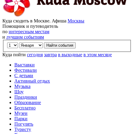
Куда сходить в Москве. Афиша
Москвы
Помощник и путеводитель
по
интересным местам
и
лучшим событиям
Куда пойти
сегодня
завтра
в выходные
в этом месяце
Выставки
Фестивали
С детьми
Активный отдых
Музыка
Шоу
Праздники
Образование
Бесплатно
Музеи
Парки
Погулять
Туристу