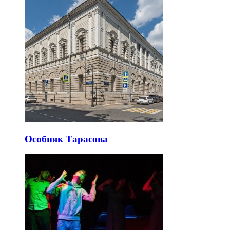
Особняк Тарасова