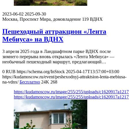
2023-06-02
2025-09-30
Москва, Проспект Мира, домовладение 119
ВДНХ
Пешеходный аттракцион «Лента
Мебиуса» на ВДНХ
3 апреля 2025 года в Ландшафтном парке ВДНХ после
зимнего перерыва вновь открылась «Лента Мебиуса» ―
необычный пешеходный маршрут, предлагающий…
0
RUB
https://schema.org/InStock
2025-04-17T13:57:00+03:00
https://kudamoscow.ru/event/peshexodnyj-attraktsion-lenta-mebiusa-
na-vdnx/
Бесплатно
24K
268
https://kudamoscow.ru/image/255/255/uploads/c1620917a121
https://kudamoscow.ru/image/255/255/uploads/c1620917a121