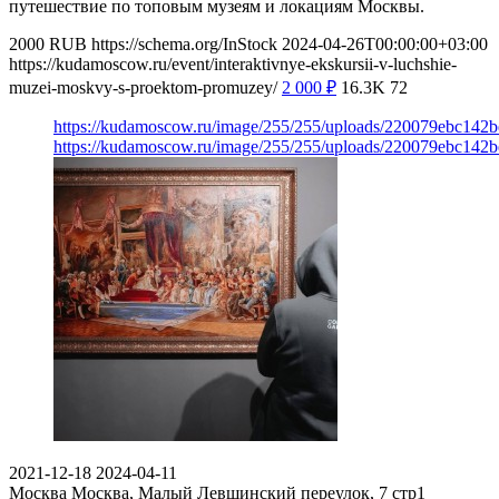
путешествие по топовым музеям и локациям Москвы.
2000
RUB
https://schema.org/InStock
2024-04-26T00:00:00+03:00
https://kudamoscow.ru/event/interaktivnye-ekskursii-v-luchshie-
muzei-moskvy-s-proektom-promuzey/
2 000
₽
16.3K
72
https://kudamoscow.ru/image/255/255/uploads/220079ebc142
https://kudamoscow.ru/image/255/255/uploads/220079ebc142
2021-12-18
2024-04-11
Москва
Москва, Малый Левшинский переулок, 7 стр1