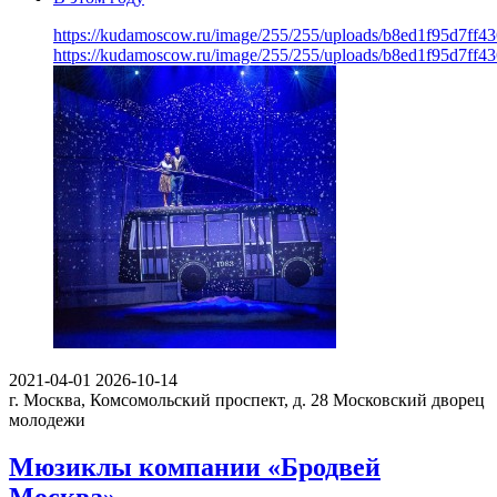
https://kudamoscow.ru/image/255/255/uploads/b8ed1f95d7ff
https://kudamoscow.ru/image/255/255/uploads/b8ed1f95d7ff
2021-04-01
2026-10-14
г. Москва, Комсомольский проспект, д. 28
Московский дворец
молодежи
Мюзиклы компании «Бродвей
Москва»