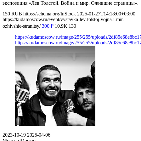
экспозиция «Лев Толстой. Война и мир. Ожившие страницы».
150
RUB
https://schema.org/InStock
2025-01-27T14:18:00+03:00
https://kudamoscow.ru/event/vystavka-lev-tolstoj-vojna-i-mir-
ozhivshie-stranitsy/
300
₽
10.9K
130
https://kudamoscow.ru/image/255/255/uploads/2df85e68e8bc
https://kudamoscow.ru/image/255/255/uploads/2df85e68e8bc
2023-10-19
2025-04-06
Москва
Москва