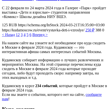
С 22 февраля по 24 марта 2024 года в Галерее «Парк» пройдет
выставка «Дети и взрослые» студентов направления
«Комикс» Школы дизайна НИУ ВШЭ.
125
RUB
https://schema.org/InStock
2024-03-21T16:35:00+03:00
https://kudamoscow.ru/event/vystavka-deti-i-vzroslye/
250
₽
388
0
< Назад
1
2
3
4
5
6
Вперед >
На нашем сайте вы узнаете всё необходимое про куда сходить
в Москве в феврале 2024 года. Кудамоскоу — это
интерактивная афиша самых интересных событий Москвы.
Кудамоскоу собирает информацию о лучших развлечениях и
мероприятих Москвы. На этой странице перечислены куда
сходить в Москве в феврале 2024 года которые проходят
сегодня, либо будут проходить скоро: например завтра, на
этих выходных и т.д.
Кудамоскоу в курсе
234 событий
, которые пройдут в Москве в
феврале 2024 года.
Если вы знаете о событии, которого нет на сайте,
сообщите
нам
!