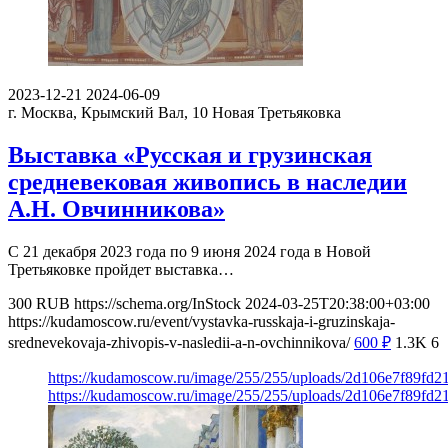
2023-12-21
2024-06-09
г. Москва, Крымский Вал, 10
Новая Третьяковка
Выставка «Русская и грузинская
средневековая живопись в наследии
А.Н. Овчинникова»
С 21 декабря 2023 года по 9 июня 2024 года в Новой
Третьяковке пройдет выставка…
300
RUB
https://schema.org/InStock
2024-03-25T20:38:00+03:00
https://kudamoscow.ru/event/vystavka-russkaja-i-gruzinskaja-
srednevekovaja-zhivopis-v-nasledii-a-n-ovchinnikova/
600
₽
1.3K
6
https://kudamoscow.ru/image/255/255/uploads/2d106e7f89fd
https://kudamoscow.ru/image/255/255/uploads/2d106e7f89fd