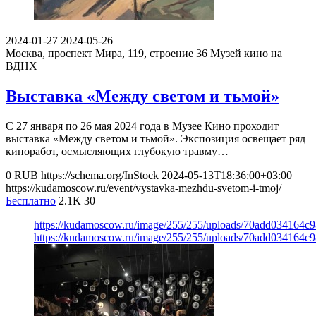
2024-01-27
2024-05-26
Москва, проспект Мира, 119, строение 36
Музей кино на
ВДНХ
Выставка «Между светом и тьмой»
С 27 января по 26 мая 2024 года в Музее Кино проходит
выставка «Между светом и тьмой». Экспозиция освещает ряд
киноработ, осмысляющих глубокую травму…
0
RUB
https://schema.org/InStock
2024-05-13T18:36:00+03:00
https://kudamoscow.ru/event/vystavka-mezhdu-svetom-i-tmoj/
Бесплатно
2.1K
30
https://kudamoscow.ru/image/255/255/uploads/70add034164c
https://kudamoscow.ru/image/255/255/uploads/70add034164c