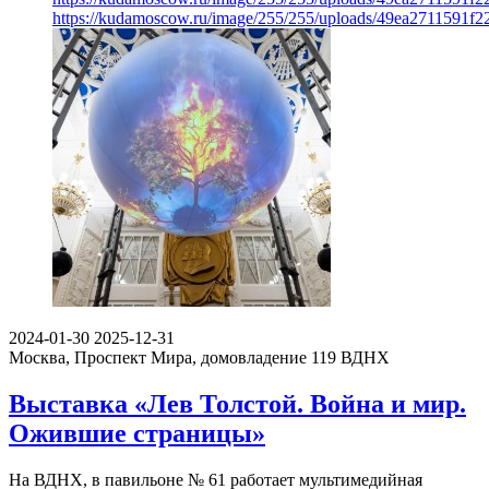
https://kudamoscow.ru/image/255/255/uploads/49ea2711591f
2024-01-30
2025-12-31
Москва, Проспект Мира, домовладение 119
ВДНХ
Выставка «Лев Толстой. Война и мир.
Ожившие страницы»
На ВДНХ, в павильоне № 61 работает мультимедийная