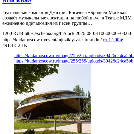
Театральная компания Дмитрия Богачёва «Бродвей Москва»
создаёт музыкальные спектакли на любой вкус: в Театре МДМ
ежедневно идёт мюзикл из песен группы…
1200
RUB
https://schema.org/InStock
2026-08-03T00:00:00+03:00
https://kudamoscow.ru/event/mjuzikly-v-teatre-mdm/
от 1 200
₽
491.3K
2.1K
https://kudamoscow.ru/image/255/255/uploads/39426e24ca5b
https://kudamoscow.ru/image/255/255/uploads/39426e24ca5b