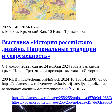
2022-11-01
2024-11-24
г. Москва, Крымский Вал, 10
Новая Третьяковка
Выставка «История российского
дизайна. Национальные традиции
и современность»
С 1 ноября 2022 года по 24 ноября 2024 года в Западном
крыле Новой Третьяковки проходит выставка «История…
200
RUB
https://schema.org/InStock
2024-10-15T14:13:00+03:00
https://kudamoscow.ru/event/vystavka-istorija-rossijskogo-dizajna-
natsionalnye-traditsii-i-sovremennost/
400
₽
5.1K
55
https://kudamoscow.ru/image/255/255/uploads/cf57de0da966f
https://kudamoscow.ru/image/255/255/uploads/cf57de0da966f