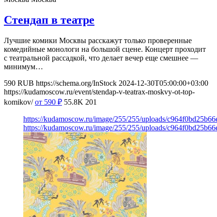
Стендап в театре
Лучшие комики Москвы расскажут только проверенные
комедийные монологи на большой сцене. Концерт проходит
с театральной рассадкой, что делает вечер еще смешнее —
минимум…
590
RUB
https://schema.org/InStock
2024-12-30T05:00:00+03:00
https://kudamoscow.ru/event/stendap-v-teatrax-moskvy-ot-top-
komikov/
от 590
₽
55.8K
201
https://kudamoscow.ru/image/255/255/uploads/c964f0bd25b6
https://kudamoscow.ru/image/255/255/uploads/c964f0bd25b6