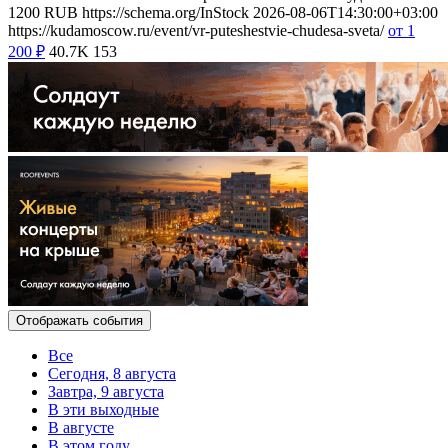
1200
RUB
https://schema.org/InStock
2026-08-06T14:30:00+03:00
https://kudamoscow.ru/event/vr-puteshestvie-chudesa-sveta/
от 1
200
₽
40.7K
153
Отображать события
Все
Сегодня, 8 августа
Завтра, 9 августа
В эти выходные
В августе
В этом году