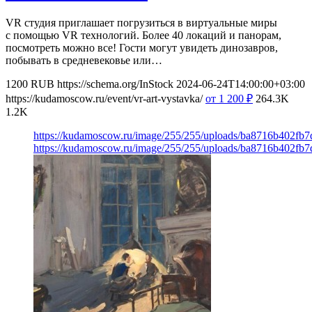
VR студия приглашает погрузиться в виртуальные миры
с помощью VR технологий. Более 40 локаций и панорам,
посмотреть можно все! Гости могут увидеть динозавров,
побывать в средневековье или…
1200
RUB
https://schema.org/InStock
2024-06-24T14:00:00+03:00
https://kudamoscow.ru/event/vr-art-vystavka/
от 1 200
₽
264.3K
1.2K
https://kudamoscow.ru/image/255/255/uploads/ba8716b402fb
https://kudamoscow.ru/image/255/255/uploads/ba8716b402fb