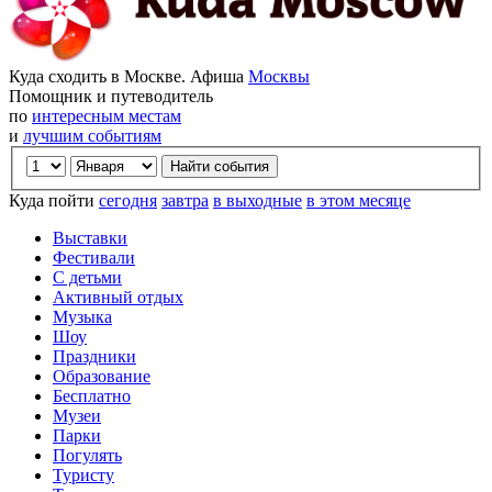
Куда сходить в Москве. Афиша
Москвы
Помощник и путеводитель
по
интересным местам
и
лучшим событиям
Куда пойти
сегодня
завтра
в выходные
в этом месяце
Выставки
Фестивали
С детьми
Активный отдых
Музыка
Шоу
Праздники
Образование
Бесплатно
Музеи
Парки
Погулять
Туристу