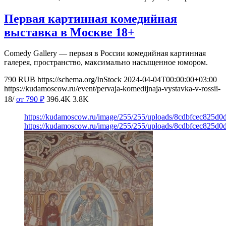
Первая картинная комедийная
выставка в Москве 18+
Comedy Gallery — первая в России комедийная картинная
галерея, пространство, максимально насыщенное юмором.
790
RUB
https://schema.org/InStock
2024-04-04T00:00:00+03:00
https://kudamoscow.ru/event/pervaja-komedijnaja-vystavka-v-rossii-
18/
от 790
₽
396.4K
3.8K
https://kudamoscow.ru/image/255/255/uploads/8cdbfcec825d
https://kudamoscow.ru/image/255/255/uploads/8cdbfcec825d