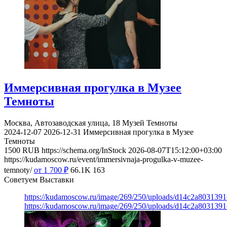
Иммерсивная прогулка в Музее
Темноты
Москва, Автозаводская улица, 18
Музей Темноты
2024-12-07
2026-12-31
Иммерсивная прогулка в Музее
Темноты
1500
RUB
https://schema.org/InStock
2026-08-07T15:12:00+03:00
https://kudamoscow.ru/event/immersivnaja-progulka-v-muzee-
temnoty/
от 1 700
₽
66.1K
163
Советуем Выставки
https://kudamoscow.ru/image/269/250/uploads/d14c2a803139
https://kudamoscow.ru/image/269/250/uploads/d14c2a803139