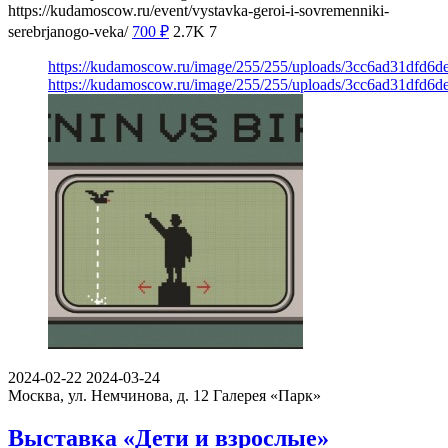
https://kudamoscow.ru/event/vystavka-geroi-i-sovremenniki-
serebrjanogo-veka/
700
₽
2.7K
7
https://kudamoscow.ru/image/255/255/uploads/3cc6ad31dfd6
https://kudamoscow.ru/image/255/255/uploads/3cc6ad31dfd6
2024-02-22
2024-03-24
Москва, ул. Немчинова, д. 12
Галерея «Парк»
Выставка «Дети и взрослые»